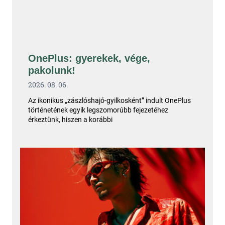
OnePlus: gyerekek, vége,
pakolunk!
2026. 08. 06.
Az ikonikus „zászlóshajó-gyilkosként” indult OnePlus
történetének egyik legszomorúbb fejezetéhez
érkeztünk, hiszen a korábbi