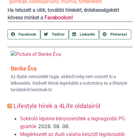
gombák
,
kolerajárvány
,
múmia
,
történelem
Ha tetszett a cikk, további hírekért, érdekességekért
kövess minket a
Facebookon!
Facebook
Twitter
LinkedIn
Pinterest
Benke Éva
Az ifjabb nemzedék tagja, akikből még nem veszett ki a
lelkesedés. Kedvelt témái leginkább a tudomány és a lifestyle
területéről kerülnek ki
Lifestyle hírek a 4Life oldalairól
Sokkoló lépésre kényszerültek a legnagyobb PC-
2026. 08. 06.
gyártók
Megérkezett az Audi valaha készült legokosabb