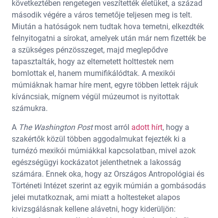
következtében rengetegen veszítették életüket, a század
második végére a város temetője teljesen meg is telt.
Miután a hatóságok nem tudtak hova temetni, elkezdték
felnyitogatni a sírokat, amelyek után már nem fizették be
a szükséges pénzösszeget, majd meglepődve
tapasztalták, hogy az eltemetett holttestek nem
bomlottak el, hanem mumifikálódtak. A mexikói
múmiáknak hamar híre ment, egyre többen lettek rájuk
kíváncsiak, mígnem végül múzeumot is nyitottak
számukra.
A
The Washington Post
most arról
adott hírt
, hogy a
szakértők közül többen aggodalmukat fejezték ki a
turnézó mexikói múmiákkal kapcsolatban, mivel azok
egészségügyi kockázatot jelenthetnek a lakosság
számára. Ennek oka, hogy az Országos Antropológiai és
Történeti Intézet szerint az egyik múmián a gombásodás
jelei mutatkoznak, ami miatt a holtesteket alapos
kivizsgálásnak kellene alávetni, hogy kiderüljön: