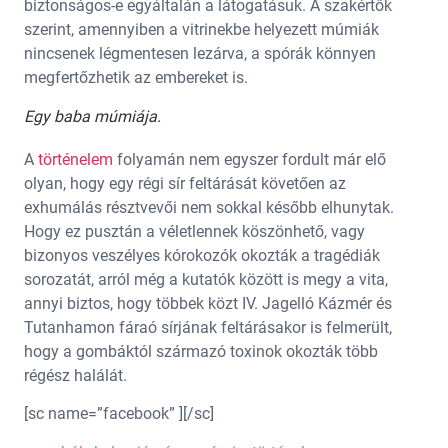
biztonságos-e egyáltalán a látogatásuk. A szakértők
szerint, amennyiben a vitrinekbe helyezett múmiák
nincsenek légmentesen lezárva, a spórák könnyen
megfertőzhetik az embereket is.
Egy baba múmiája.
A
történelem
folyamán nem egyszer fordult már elő
olyan, hogy egy régi sír feltárását követően az
exhumálás résztvevői nem sokkal később elhunytak.
Hogy ez pusztán a véletlennek köszönhető, vagy
bizonyos veszélyes kórokozók okozták a tragédiák
sorozatát, arról még a kutatók között is megy a vita,
annyi biztos, hogy többek közt IV. Jagelló Kázmér és
Tutanhamon fáraó sírjának feltárásakor is felmerült,
hogy a gombáktól származó toxinok okozták több
régész halálát.
[sc name=”facebook” ][/sc]