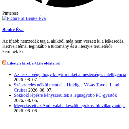
Pinterest
Benke Éva
Az ifjabb nemzedék tagja, akikből még nem veszett ki a lelkesedés.
Kedvelt témái leginkább a tudomány és a lifestyle területéről
kerülnek ki
Lifestyle hírek a 4Life oldalairól
Az lesz a vége, hogy kinyír minket a mesterséges intelligencia
2026. 08. 07.
Szétszerelés nélkül ment el a Holdig a V8-as Toyota Land
Cruiser
2026. 08. 07.
Sokkoló lépésre kényszerültek a legnagyobb PC-gyártók
2026. 08. 06.
Megérkezett az Audi valaha készült legokosabb villanyautója
2026. 08. 06.