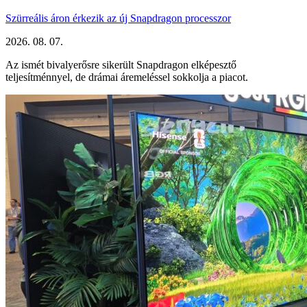
Szürreális áron érkezik az új Snapdragon processzor
2026. 08. 07.
Az ismét bivalyerősre sikerült Snapdragon elképesztő
teljesítménnyel, de drámai áremeléssel sokkolja a piacot.