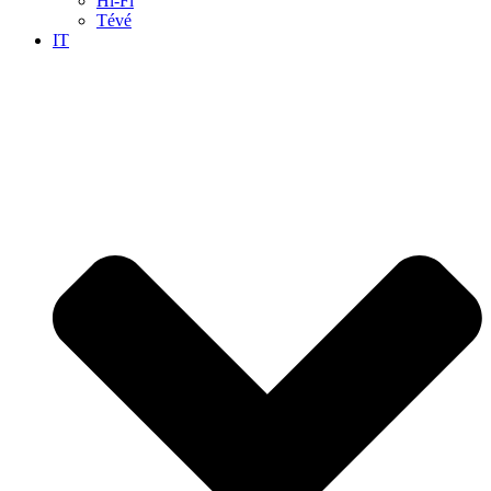
Hi-Fi
Tévé
IT