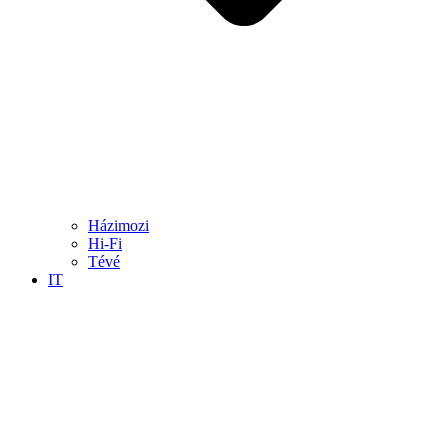
Házimozi
Hi-Fi
Tévé
IT