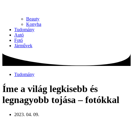
Beauty
Konyha
Tudomány
Autó
Fotó
Járművek
Tudomány
Íme a világ legkisebb és
legnagyobb tojása – fotókkal
2023. 04. 09.