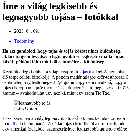
Íme a világ legkisebb és
legnagyobb tojása – fotókkal
2023. 04. 09.
Tudomány
Ha azt gondolod, hogy tojás és tojás között nincs különbség,
akkor nagyon tévedsz: a legnagyobb és legkisebb madártojás
között például több mint 30 centiméter a különbség.
Kezdjük a legkisebbel: a világ legapróbb
tojását
a Dél-Amerikában
élő törpekolibri birtokolja. A pöttöm madár átlagos csőr-testhossza 6
centiméter, míg testtömege 2-2,4 gramm, így nem meglepő, hogy a
tojása is roppant apró: mérete 1 centiméter és a tömege is csak 0,375
gramm – gyakorlatilag úgy néz ki, mint egy szem Tic Tac.
Fotó: Quora
Ezzel szemben a világ legnagyobb tojásának büszke tulajdonosa a
már
kihalt
elefántmadár. Az állat tojása körülbelül akkora volt, mint
egy amerikai focilabda, számszerűsítve: legnagyobb átmérője elérte