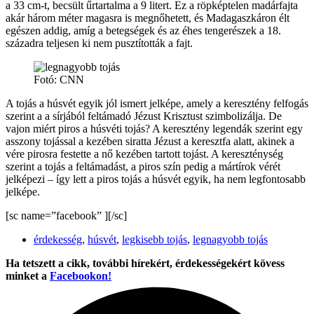
a 33 cm-t, becsült űrtartalma a 9 litert. Ez a röpképtelen madárfajta
akár három méter magasra is megnőhetett, és Madagaszkáron élt
egészen addig, amíg a betegségek és az éhes tengerészek a 18.
századra teljesen ki nem pusztították a fajt.
Fotó: CNN
A tojás a húsvét egyik jól ismert jelképe, amely a keresztény felfogás
szerint a a sírjából feltámadó Jézust Krisztust szimbolizálja. De
vajon miért piros a húsvéti tojás? A keresztény legendák szerint egy
asszony tojással a kezében siratta Jézust a keresztfa alatt, akinek a
vére pirosra festette a nő kezében tartott tojást. A kereszténység
szerint a tojás a feltámadást, a piros szín pedig a mártírok vérét
jelképezi – így lett a piros tojás a húsvét egyik, ha nem legfontosabb
jelképe.
[sc name=”facebook” ][/sc]
érdekesség
,
húsvét
,
legkisebb tojás
,
legnagyobb tojás
Ha tetszett a cikk, további hírekért, érdekességekért kövess
minket a
Facebookon!