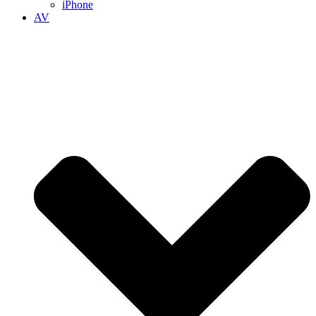
iPhone
AV