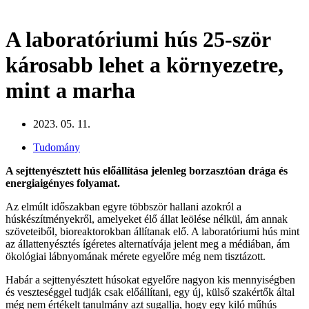
A laboratóriumi hús 25-ször
károsabb lehet a környezetre,
mint a marha
2023. 05. 11.
Tudomány
A sejttenyésztett hús előállítása jelenleg borzasztóan drága és
energiaigényes folyamat.
Az elmúlt időszakban egyre többször hallani azokról a
húskészítményekről, amelyeket élő állat leölése nélkül, ám annak
szöveteiből, bioreaktorokban állítanak elő. A laboratóriumi hús mint
az állattenyésztés ígéretes alternatívája jelent meg a médiában, ám
ökológiai lábnyomának mérete egyelőre még nem tisztázott.
Habár a sejttenyésztett húsokat egyelőre nagyon kis mennyiségben
és veszteséggel tudják csak előállítani, egy új, külső szakértők által
még nem értékelt tanulmány azt sugallja, hogy egy kiló műhús