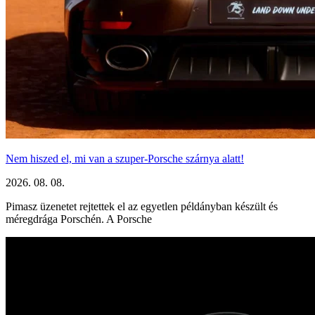
Nem hiszed el, mi van a szuper-Porsche szárnya alatt!
2026. 08. 08.
Pimasz üzenetet rejtettek el az egyetlen példányban készült és
méregdrága Porschén. A Porsche