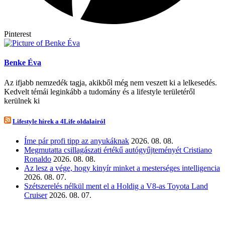
Pinterest
Benke Éva
Az ifjabb nemzedék tagja, akikből még nem veszett ki a lelkesedés.
Kedvelt témái leginkább a tudomány és a lifestyle területéről
kerülnek ki
Lifestyle hírek a 4Life oldalairól
Íme pár profi tipp az anyukáknak
2026. 08. 08.
Megmutatta csillagászati értékű autógyűjteményét Cristiano
Ronaldo
2026. 08. 08.
Az lesz a vége, hogy kinyír minket a mesterséges intelligencia
2026. 08. 07.
Szétszerelés nélkül ment el a Holdig a V8-as Toyota Land
Cruiser
2026. 08. 07.