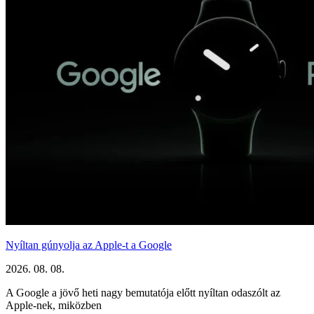
Nyíltan gúnyolja az Apple-t a Google
2026. 08. 08.
A Google a jövő heti nagy bemutatója előtt nyíltan odaszólt az
Apple-nek, miközben