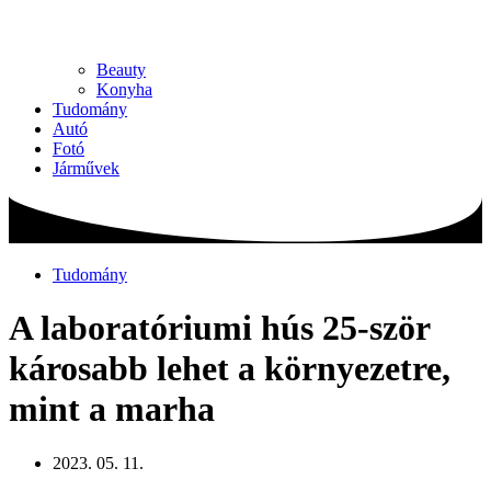
Beauty
Konyha
Tudomány
Autó
Fotó
Járművek
Tudomány
A laboratóriumi hús 25-ször
károsabb lehet a környezetre,
mint a marha
2023. 05. 11.