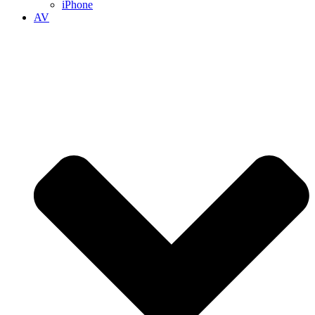
iPhone
AV