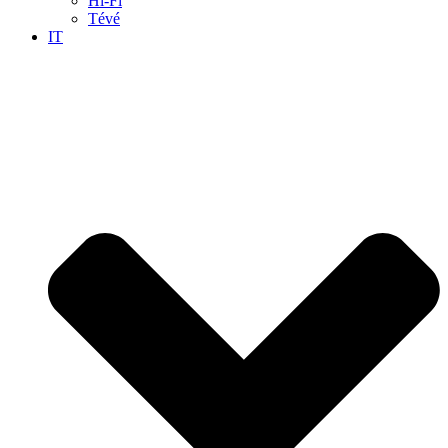
Hi-Fi
Tévé
IT