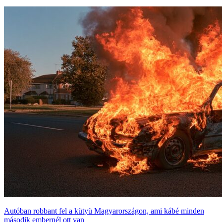
Autóban robbant fel a kütyü Magyarországon, ami kábé minden
második embernél ott van