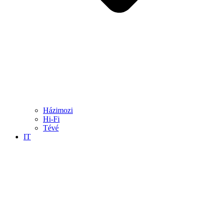
Házimozi
Hi-Fi
Tévé
IT