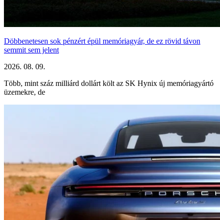
Döbbenetesen sok pénzért épül memóriagyár, de ez rövid távon
semmit sem jelent
2026. 08. 09.
Több, mint száz milliárd dollárt költ az SK Hynix új memóriagyártó
üzemekre, de