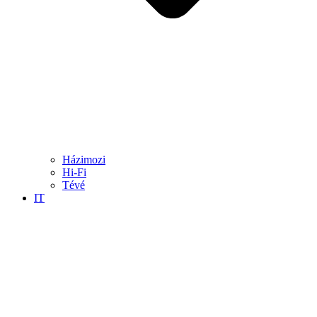
Házimozi
Hi-Fi
Tévé
IT