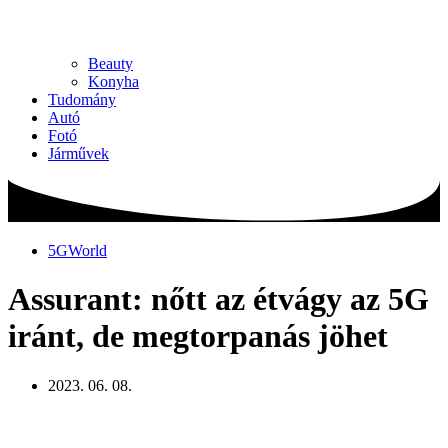
Beauty
Konyha
Tudomány
Autó
Fotó
Járművek
5GWorld
Assurant: nőtt az étvágy az 5G
iránt, de megtorpanás jöhet
2023. 06. 08.