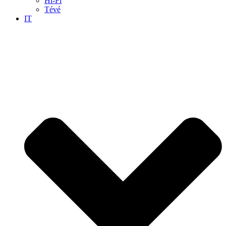
Hi-Fi
Tévé
IT