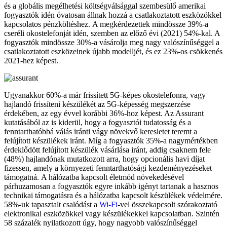
és a globális megélhetési költségválsággal szembesülő amerikai
fogyasztók idén óvatosan állnak hozzá a csatlakoztatott eszközökkel
kapcsolatos pénzköltéshez. A megkérdezettek mindössze 39%-a
cseréli okostelefonját idén, szemben az előző évi (2021) 54%-kal. A
fogyasztók mindössze 30%-a vásárolja meg nagy valószínűséggel a
csatlakoztatott eszközeinek újabb modelljét, és ez 23%-os csökkenés
2021-hez képest.
Ugyanakkor 60%-a már frissített 5G-képes okostelefonra, vagy
hajlandó frissíteni készülékét az 5G-képesség megszerzése
érdekében, az egy évvel korábbi 36%-hoz képest. Az Assurant
kutatásából az is kiderül, hogy a fogyasztói tudatosság és a
fenntarthatóbbá válás iránti vágy növekvő keresletet teremt a
felújított készülékek iránt. Míg a fogyasztók 35%-a nagymértékben
érdeklődött felújított készülék vásárlása iránt, addig csaknem fele
(48%) hajlandónak mutatkozott arra, hogy opcionális havi díjat
fizessen, amely a környezeti fenntarthatósági kezdeményezéseket
támogatná. A hálózatba kapcsolt életmód növekedésével
párhuzamosan a fogyasztók egyre inkább igényt tartanak a hasznos
technikai támogatásra és a hálózatba kapcsolt készülékek védelmére.
58%-uk tapasztalt csalódást a
Wi-Fi
-vel összekapcsolt szórakoztató
elektronikai eszközökkel vagy készülékekkel kapcsolatban. Szintén
58 százalék nyilatkozott úgy, hogy nagyobb valószínűséggel