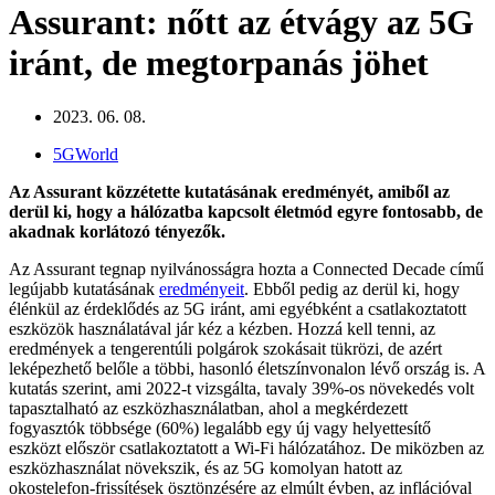
Assurant: nőtt az étvágy az 5G
iránt, de megtorpanás jöhet
2023. 06. 08.
5GWorld
Az Assurant közzétette kutatásának eredményét, amiből az
derül ki, hogy a hálózatba kapcsolt életmód egyre fontosabb, de
akadnak korlátozó tényezők.
Az Assurant tegnap nyilvánosságra hozta a Connected Decade című
legújabb kutatásának
eredményeit
. Ebből pedig az derül ki, hogy
élénkül az érdeklődés az 5G iránt, ami egyébként a csatlakoztatott
eszközök használatával jár kéz a kézben. Hozzá kell tenni, az
eredmények a tengerentúli polgárok szokásait tükrözi, de azért
leképezhető belőle a többi, hasonló életszínvonalon lévő ország is. A
kutatás szerint, ami 2022-t vizsgálta, tavaly 39%-os növekedés volt
tapasztalható az eszközhasználatban, ahol a megkérdezett
fogyasztók többsége (60%) legalább egy új vagy helyettesítő
eszközt először csatlakoztatott a Wi-Fi hálózatához. De miközben az
eszközhasználat növekszik, és az 5G komolyan hatott az
okostelefon-frissítések ösztönzésére az elmúlt évben, az inflációval