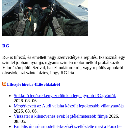
RG
RG is hírező, és emellett nagy szenvedélye a repülés. Ikarosznál egy
szinttel jobban nyomja, ugyanis szintén motor nélkül próbálkozik.
Vitorlázórepülő. Szóval, ha szimulátorokról, vagy repülős appokról
olvastok, azt szinte biztos, hogy RG írta.
Lifestyle hírek a 4Life oldalairól
Sokkoló lépésre kényszerültek a legnagyobb PC-gyártók
2026. 08. 06.
Megérkezett az Audi valaha készült legokosabb villanyautója
2026. 08. 06.
Visszatér a kilencvenes évek legfélelmetesebb filmje
2026.
08. 05.
Brutális új csúcsmodell érkezését szellőztette meg a Porsche