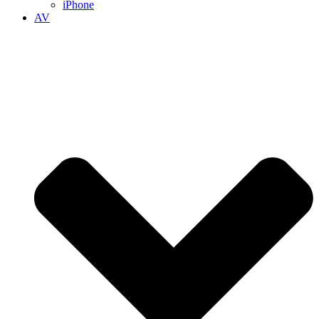
iPhone
AV