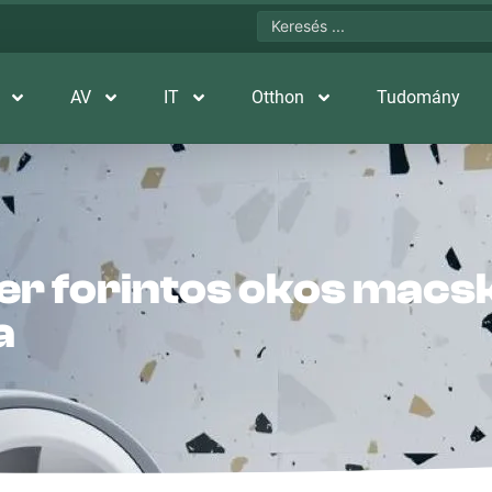
AV
IT
Otthon
Tudomány
er forintos okos mac
a