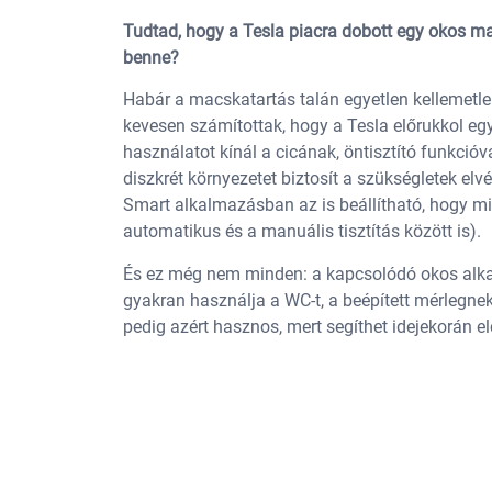
Tudtad, hogy a Tesla piacra dobott egy okos mac
benne?
Habár a macskatartás talán egyetlen kellemetle
kevesen számítottak, hogy a Tesla előrukkol eg
használatot kínál a cicának, öntisztító funkcióva
diszkrét környezetet biztosít a szükségletek elv
Smart alkalmazásban az is beállítható, hogy miko
automatikus és a manuális tisztítás között is).
És ez még nem minden: a kapcsolódó okos alk
gyakran használja a WC-t, a beépített mérlegne
pedig azért hasznos, mert segíthet idejekorán el