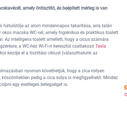
skavécét, amely öntisztító, és beépített mérleg is van
n hátulütője az alom mindennapos takarítása, arra talán
y okos macska WC-vel, amely higiénikus és praktikus toalett
l. Az intelligens toalett amellett, hogy a cicus számára
égzérésre, a WC-hez Wi-Fi-n keresztül csatlakozó
Tesla
r kezdje el a tisztítási ciklust (választhatunk az
almazásban nyomon követhetjük, hogy a cica milyen
k köszönhetően pedig a cica súlya is megfigyelhető. Mindez
csípni egy esetleges betegséget is.
o