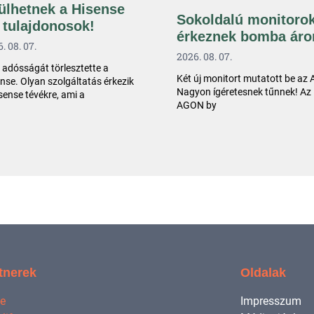
ülhetnek a Hisense
Sokoldalú monitoro
 tulajdonosok!
érkeznek bomba áro
. 08. 07.
2026. 08. 07.
 adósságát törlesztette a
Két új monitort mutatott be az
nse. Olyan szolgáltatás érkezik
Nagyon ígéretesnek tűnnek! Az
sense tévékre, ami a
AGON by
tnerek
Oldalak
ne
Impresszum