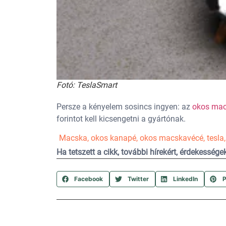
Fotó: TeslaSmart
Persze a kényelem sosincs ingyen: az
okos mac
forintot kell kicsengetni a gyártónak.
Macska
,
okos kanapé
,
okos macskavécé
,
tesla
Ha tetszett a cikk, további hírekért, érdekesség
Facebook
Twitter
LinkedIn
P