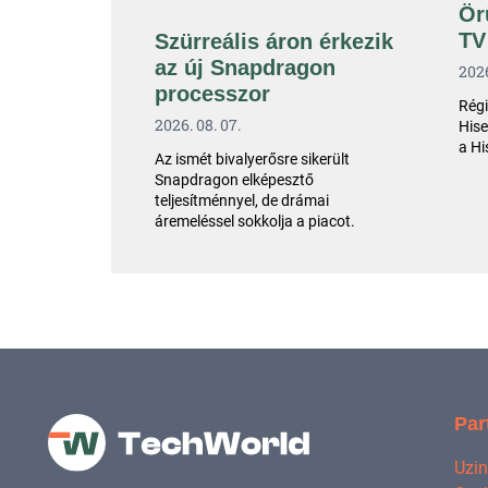
Ör
TV
Szürreális áron érkezik
az új Snapdragon
2026
processzor
Régi
2026. 08. 07.
Hise
a Hi
Az ismét bivalyerősre sikerült
Snapdragon elképesztő
teljesítménnyel, de drámai
áremeléssel sokkolja a piacot.
Par
Uzi