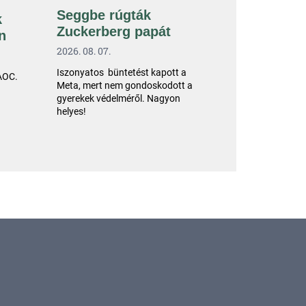
Seggbe rúgták
k
Zuckerberg papát
n
2026. 08. 07.
Iszonyatos büntetést kapott a
 AOC.
Meta, mert nem gondoskodott a
gyerekek védelméről. Nagyon
helyes!