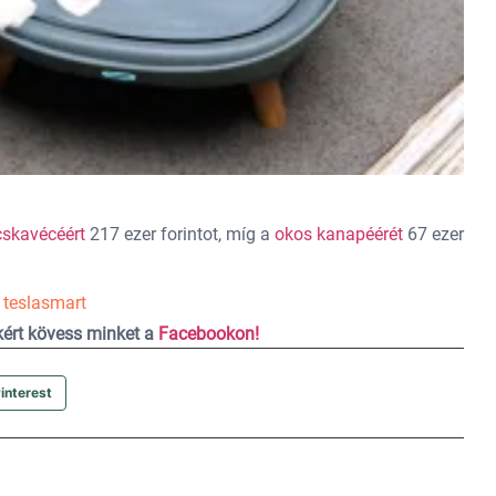
skavécéért
217 ezer forintot, míg a
okos kanapéérét
67 ezer
,
teslasmart
ekért kövess minket a
Facebookon!
interest