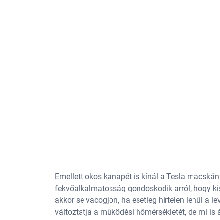
Emellett okos kanapét is kínál a Tesla macskánk
fekvőalkalmatosság gondoskodik arról, hogy ki
akkor se vacogjon, ha esetleg hirtelen lehűl a 
változtatja a működési hőmérsékletét, de mi is 