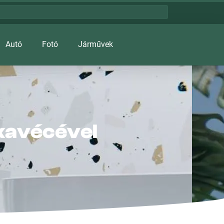
Autó
Fotó
Járművek
skavécével