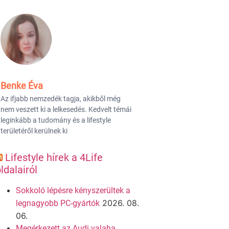
Benke Éva
Az ifjabb nemzedék tagja, akikből még
nem veszett ki a lelkesedés. Kedvelt témái
leginkább a tudomány és a lifestyle
területéről kerülnek ki
Lifestyle hírek a 4Life
ldalairól
Sokkoló lépésre kényszerültek a
2026. 08.
legnagyobb PC-gyártók
06.
Megérkezett az Audi valaha