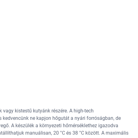
 vagy kistestű kutyánk részére. A high-tech
s kedvencünk ne kapjon hőgutát a nyári forróságban, de
levegő. A készülék a környezeti hőmérséklethez igazodva
átállíthatjuk manuálisan, 20 °C és 38 °C között. A maximális