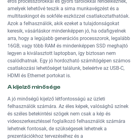
erős processzorokkal és gyors tárolókkal rendelkeznek,
amelyek lehetővé teszik a sima munkavégzést és a
multitaskingot és sokféle eszközzel csatlakoztathatóak.
Azok a felhasználók, akik ezeket a tulajdonságokat
keresik, vásárláskor mindenképpen jó, ha odafigyelnek
arra, hogy a legújabb generációs processzorok, legalább
16GB, vagy több RAM és mindenképpen SSD meghajtó
legyen a kiválasztott laptopban, így biztosan nem
csalódhatnak. Egy jó hordozható számítógépen számos
csatlakozási lehetőséget találunk, beleértve az USB-C,
HDMI és Ethernet portokat is.
A kijelző minősége
A jó minőségű kijelző létfontosságú az üzleti
felhasználók számára. Az éles képek, valósághű színek
és széles betekintési szögek nem csak a kép és
videoszerkesztéssel foglalkozó felhasználók számára
lehetnek fontosak, de szükségesek lehetnek a
prezentációkhoz tervezéséhez és a