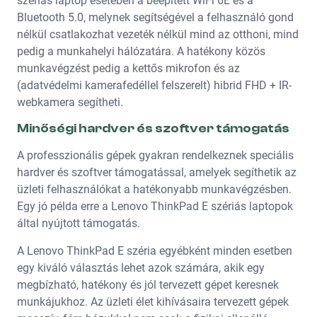
szériás laptop esetében a beépített WiFi 6E és a
Bluetooth 5.0, melynek segítségével a felhasználó gond
nélkül csatlakozhat vezeték nélkül mind az otthoni, mind
pedig a munkahelyi hálózatára. A hatékony közös
munkavégzést pedig a kettős mikrofon és az
(adatvédelmi kamerafedéllel felszerelt) hibrid FHD + IR-
webkamera segítheti.
Minőségi hardver és szoftver támogatás
A professzionális gépek gyakran rendelkeznek speciális
hardver és szoftver támogatással, amelyek segíthetik az
üzleti felhasználókat a hatékonyabb munkavégzésben.
Egy jó példa erre a Lenovo ThinkPad E szériás laptopok
által nyújtott támogatás.
A Lenovo ThinkPad E széria egyébként minden esetben
egy kiváló választás lehet azok számára, akik egy
megbízható, hatékony és jól tervezett gépet keresnek
munkájukhoz. Az üzleti élet kihívásaira tervezett gépek