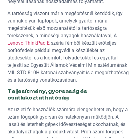
helyreállításának hosszadalmas folyamatát.
A tartósság viszont már a megépítésnél kezdődik, így
vannak olyan laptopok, amelyek gyártói már a
megépítésük első mozzanatától a tartósságra
törekszenek, a minőségi anyagok használatával, A
Lenovo ThinkPad E
széria fémből készült erőteljes
borítófedele például megvédi a készülékét az
ütődésektől és a kiömlött folyadékoktól és egyúttal
teljesíti az Egyesült Államok Védelmi Minisztériumának
MIL-STD 810H katonai szabványait is a megbízhatóság
és a tartósság vonatkozásában.
Teljesítmény, gyorsaság és
csatlakoztathatóság
Az üzleti felhasználók számára elengedhetetlen, hogy a
számítógépük gyorsan és hatékonyan működjön. A
lassú és leterhelt gépek időveszteséget okozhatnak, és
akadályozhatják a produktivitást. Profi számítógépek