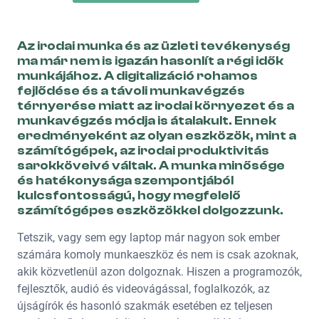
Az irodai munka és az üzleti tevékenység
ma már nem is igazán hasonlít a régi idők
munkájához. A digitalizáció rohamos
fejlődése és a távoli munkavégzés
térnyerése miatt az irodai környezet és a
munkavégzés módja is átalakult. Ennek
eredményeként az olyan eszközök, mint a
számítógépek, az irodai produktivitás
sarokköveivé váltak. A munka minősége
és hatékonysága szempontjából
kulcsfontosságú, hogy megfelelő
számítógépes eszközökkel dolgozzunk.
Tetszik, vagy sem egy laptop már nagyon sok ember
számára komoly munkaeszköz és nem is csak azoknak,
akik közvetlenül azon dolgoznak. Hiszen a programozók,
fejlesztők, audió és videovágással, foglalkozók, az
újságírók és hasonló szakmák esetében ez teljesen