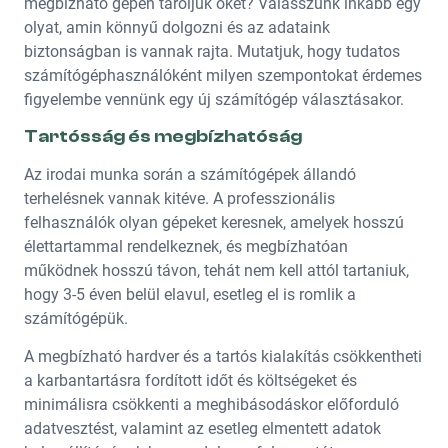
megbízható gépen tároljuk őket? Válasszunk inkább egy
olyat, amin könnyű dolgozni és az adataink
biztonságban is vannak rajta. Mutatjuk, hogy tudatos
számítógéphasználóként milyen szempontokat érdemes
figyelembe vennünk egy új számítógép választásakor.
Tartósság és megbízhatóság
Az irodai munka során a számítógépek állandó
terhelésnek vannak kitéve. A professzionális
felhasználók olyan gépeket keresnek, amelyek hosszú
élettartammal rendelkeznek, és megbízhatóan
működnek hosszú távon, tehát nem kell attól tartaniuk,
hogy 3-5 éven belül elavul, esetleg el is romlik a
számítógépük.
A megbízható hardver és a tartós kialakítás csökkentheti
a karbantartásra fordított időt és költségeket és
minimálisra csökkenti a meghibásodáskor előforduló
adatvesztést, valamint az esetleg elmentett adatok