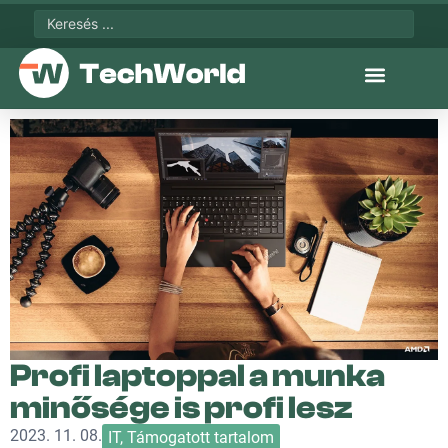
Profi laptoppal a munka
minősége is profi lesz
2023. 11. 08.
IT
,
Támogatott tartalom