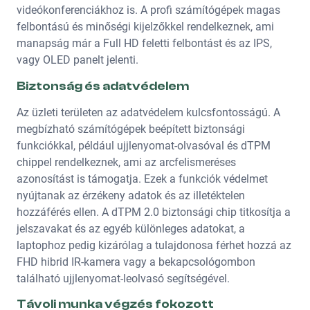
videókonferenciákhoz is. A profi számítógépek magas
felbontású és minőségi kijelzőkkel rendelkeznek, ami
manapság már a Full HD feletti felbontást és az IPS,
vagy OLED panelt jelenti.
Biztonság és adatvédelem
Az üzleti területen az adatvédelem kulcsfontosságú. A
megbízható számítógépek beépített biztonsági
funkciókkal, például ujjlenyomat-olvasóval és dTPM
chippel rendelkeznek, ami az arcfelismeréses
azonosítást is támogatja. Ezek a funkciók védelmet
nyújtanak az érzékeny adatok és az illetéktelen
hozzáférés ellen. A dTPM 2.0 biztonsági chip titkosítja a
jelszavakat és az egyéb különleges adatokat, a
laptophoz pedig kizárólag a tulajdonosa férhet hozzá az
FHD hibrid IR-kamera vagy a bekapcsológombon
található ujjlenyomat-leolvasó segítségével.
Távoli munka végzés fokozott