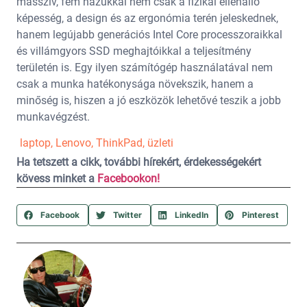
masszív, fém házukkal nem csak a fizikai ellenálló
képesség, a design és az ergonómia terén jeleskednek,
hanem legújabb generációs Intel Core processzoraikkal
és villámgyors SSD meghajtóikkal a teljesítmény
területén is. Egy ilyen számítógép használatával nem
csak a munka hatékonysága növekszik, hanem a
minőség is, hiszen a jó eszközök lehetővé teszik a jobb
munkavégzést.
laptop
,
Lenovo
,
ThinkPad
,
üzleti
Ha tetszett a cikk, további hírekért, érdekességekért
kövess minket a
Facebookon!
Facebook
Twitter
LinkedIn
Pinterest