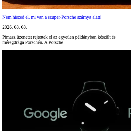
Nem hiszed el, mi van a szuper-Porsche szárnya alatt!
2026. 08. 08.
Pimasz üzenetet rejtettek el az egyetlen példányban készült és
méregdrága Porschén. A Porsche