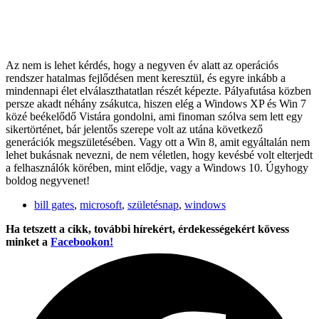
Az nem is lehet kérdés, hogy a negyven év alatt az operációs
rendszer hatalmas fejlődésen ment keresztül, és egyre inkább a
mindennapi élet elválaszthatatlan részét képezte. Pályafutása közben
persze akadt néhány zsákutca, hiszen elég a Windows XP és Win 7
közé beékelődő Vistára gondolni, ami finoman szólva sem lett egy
sikertörténet, bár jelentős szerepe volt az utána következő
generációk megszületésében. Vagy ott a Win 8, amit egyáltalán nem
lehet bukásnak nevezni, de nem véletlen, hogy kevésbé volt elterjedt
a felhasználók körében, mint elődje, vagy a Windows 10. Úgyhogy
boldog negyvenet!
bill gates
,
microsoft
,
születésnap
,
windows
Ha tetszett a cikk, további hírekért, érdekességekért kövess
minket a
Facebookon!