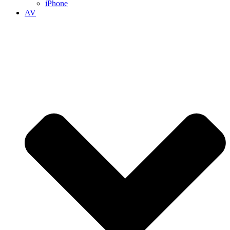
iPhone
AV