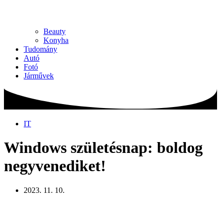
Beauty
Konyha
Tudomány
Autó
Fotó
Járművek
IT
Windows születésnap: boldog
negyvenediket!
2023. 11. 10.