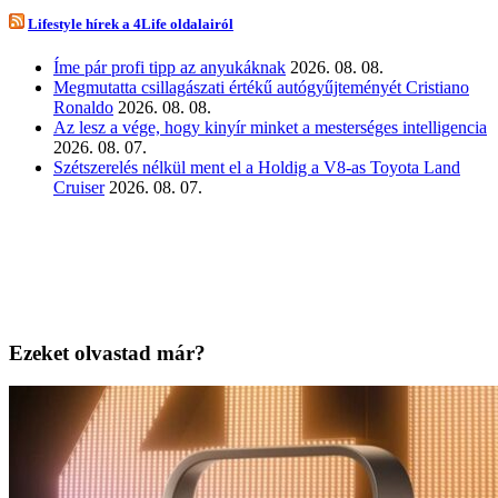
Lifestyle hírek a 4Life oldalairól
Íme pár profi tipp az anyukáknak
2026. 08. 08.
Megmutatta csillagászati értékű autógyűjteményét Cristiano
Ronaldo
2026. 08. 08.
Az lesz a vége, hogy kinyír minket a mesterséges intelligencia
2026. 08. 07.
Szétszerelés nélkül ment el a Holdig a V8-as Toyota Land
Cruiser
2026. 08. 07.
Ezeket olvastad már?