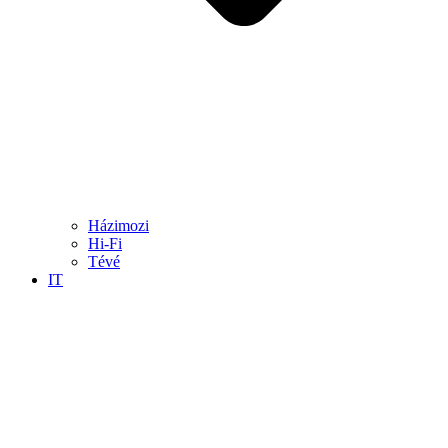
Házimozi
Hi-Fi
Tévé
IT