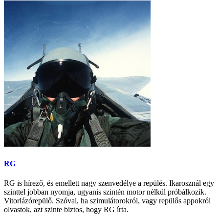
RG
RG is hírező, és emellett nagy szenvedélye a repülés. Ikarosznál egy
szinttel jobban nyomja, ugyanis szintén motor nélkül próbálkozik.
Vitorlázórepülő. Szóval, ha szimulátorokról, vagy repülős appokról
olvastok, azt szinte biztos, hogy RG írta.