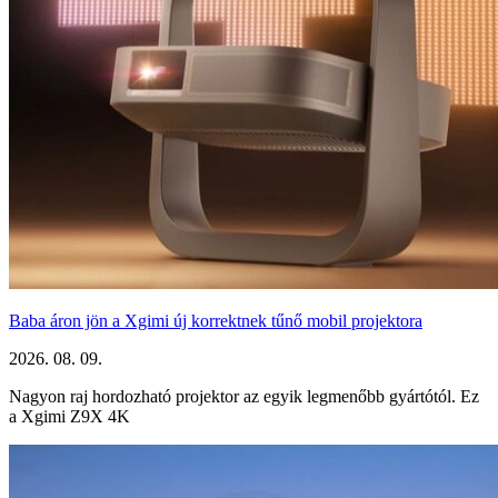
Baba áron jön a Xgimi új korrektnek tűnő mobil projektora
2026. 08. 09.
Nagyon raj hordozható projektor az egyik legmenőbb gyártótól. Ez
a Xgimi Z9X 4K