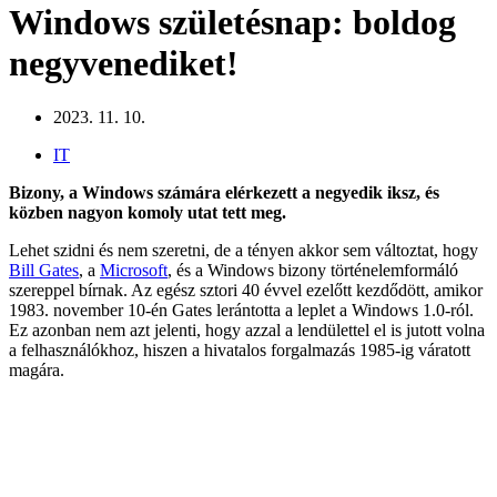
Windows születésnap: boldog
negyvenediket!
2023. 11. 10.
IT
Bizony, a Windows számára elérkezett a negyedik iksz, és
közben nagyon komoly utat tett meg.
Lehet szidni és nem szeretni, de a tényen akkor sem változtat, hogy
Bill Gates
, a
Microsoft
, és a Windows bizony történelemformáló
szereppel bírnak. Az egész sztori 40 évvel ezelőtt kezdődött, amikor
1983. november 10-én Gates lerántotta a leplet a Windows 1.0-ról.
Ez azonban nem azt jelenti, hogy azzal a lendülettel el is jutott volna
a felhasználókhoz, hiszen a hivatalos forgalmazás 1985-ig váratott
magára.