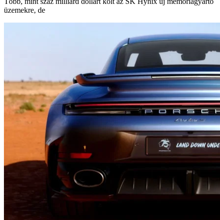
Több, mint száz milliárd dollárt költ az SK Hynix új memóriagyártó
üzemekre, de