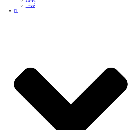
Hi-Fi
Tévé
IT