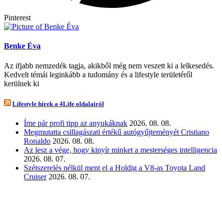
Pinterest
Benke Éva
Az ifjabb nemzedék tagja, akikből még nem veszett ki a lelkesedés.
Kedvelt témái leginkább a tudomány és a lifestyle területéről
kerülnek ki
Lifestyle hírek a 4Life oldalairól
Íme pár profi tipp az anyukáknak
2026. 08. 08.
Megmutatta csillagászati értékű autógyűjteményét Cristiano
Ronaldo
2026. 08. 08.
Az lesz a vége, hogy kinyír minket a mesterséges intelligencia
2026. 08. 07.
Szétszerelés nélkül ment el a Holdig a V8-as Toyota Land
Cruiser
2026. 08. 07.