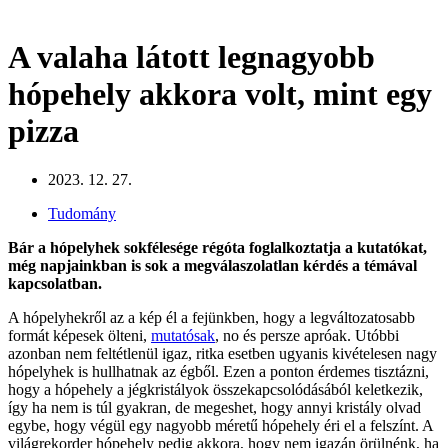
A valaha látott legnagyobb
hópehely akkora volt, mint egy
pizza
2023. 12. 27.
Tudomány
Bár a hópelyhek sokfélesége régóta foglalkoztatja a kutatókat,
még napjainkban is sok a megválaszolatlan kérdés a témával
kapcsolatban.
A hópelyhekről az a kép él a fejünkben, hogy a legváltozatosabb
formát képesek ölteni,
mutatósak
, no és persze apróak. Utóbbi
azonban nem feltétlenül igaz, ritka esetben ugyanis kivételesen nagy
hópelyhek is hullhatnak az égből. Ezen a ponton érdemes tisztázni,
hogy a hópehely a jégkristályok összekapcsolódásából keletkezik,
így ha nem is túl gyakran, de megeshet, hogy annyi kristály olvad
egybe, hogy végül egy nagyobb méretű hópehely éri el a felszínt. A
világrekorder hópehely pedig akkora, hogy nem igazán örülnénk, ha