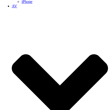
iPhone
AV