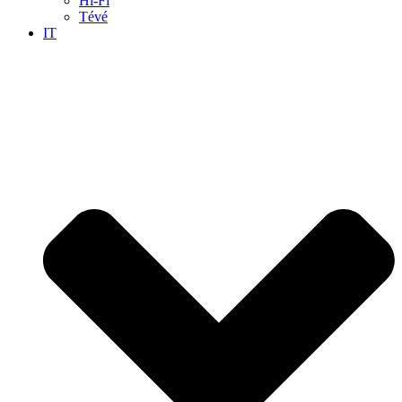
Hi-Fi
Tévé
IT