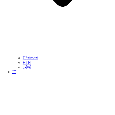
Házimozi
Hi-Fi
Tévé
IT