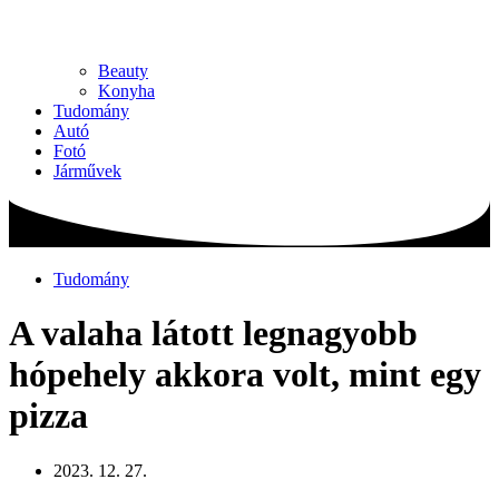
Beauty
Konyha
Tudomány
Autó
Fotó
Járművek
Tudomány
A valaha látott legnagyobb
hópehely akkora volt, mint egy
pizza
2023. 12. 27.