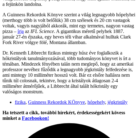
a fejünkön landolna.
A Guinness Rekordok Könyve szerint a világ legnagyobb hópelyhei
(merthogy több is volt belőlük) 38 cm szélesek és 20 cm vastagok
voltak, vagyis nagyjából akkorák, mint egy termetes, nagyon vastag
pizza –
írja
az
IFL Science
. A gigantikus méretű pelyhek 1887.
január 27-én éjszaka, egy heves téli vihar alkalmával hulltak Clark
Fork River völgye fölé, Montana államban.
Dr. Kenneth Libbrecht fizikus mintegy húsz éve foglalkozik a
hókristályok tanulmányozásával, több tudományos könyvet is írt a
témában. Mindezek fényében talán nem meglepő, hogy az amerikai
professzor nevéhez fűződik a legnagyobb jégkristály felfedezése is,
ami mintegy 10 milliméter hosszú volt. Bár ez elsőre hallásra nem
tűnik túl colosnak, tekintve, hogy a kristályok átlagosan 2-4
milliméter átmérőjűek, a Libbrecht által talált hókristály egy
valóságos monstrum.
fizika
,
Guinness Rekordok KÖnyve
,
hópehely
,
jégkristály
Ha tetszett a cikk, további hírekért, érdekességekért kövess
minket a
Facebookon!