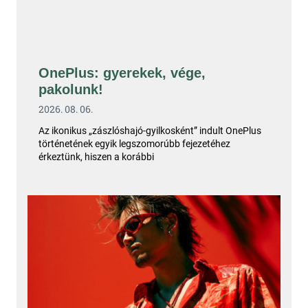
OnePlus: gyerekek, vége,
pakolunk!
2026. 08. 06.
Az ikonikus „zászlóshajó-gyilkosként” indult OnePlus
történetének egyik legszomorúbb fejezetéhez
érkeztünk, hiszen a korábbi