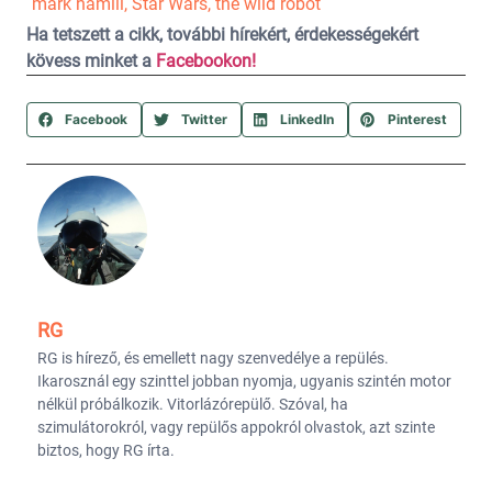
mark hamill
,
Star Wars
,
the wild robot
Ha tetszett a cikk, további hírekért, érdekességekért
kövess minket a
Facebookon!
Facebook
Twitter
LinkedIn
Pinterest
RG
RG is hírező, és emellett nagy szenvedélye a repülés.
Ikarosznál egy szinttel jobban nyomja, ugyanis szintén motor
nélkül próbálkozik. Vitorlázórepülő. Szóval, ha
szimulátorokról, vagy repülős appokról olvastok, azt szinte
biztos, hogy RG írta.