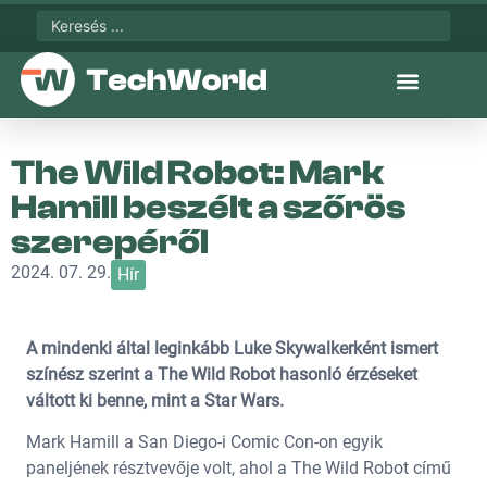
The Wild Robot: Mark
Hamill beszélt a szőrös
szerepéről
2024. 07. 29.
Hír
A mindenki által leginkább Luke Skywalkerként ismert
színész szerint a The Wild Robot hasonló érzéseket
váltott ki benne, mint a Star Wars.
Mark Hamill a San Diego-i Comic Con-on egyik
paneljének résztvevője volt, ahol a The Wild Robot című