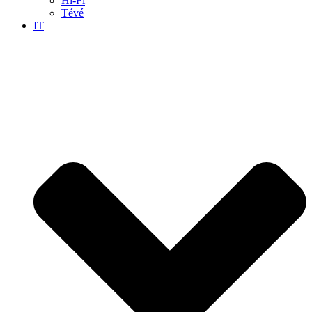
Hi-Fi
Tévé
IT