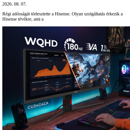
2026. 08. 07.
Régi adósságát törlesztette a Hisense. Olyan szolgáltatás érkezik a
Hisense tévékre, ami a