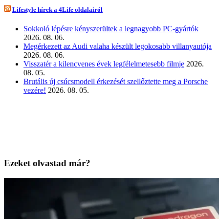
Lifestyle hírek a 4Life oldalairól
Sokkoló lépésre kényszerültek a legnagyobb PC-gyártók
2026. 08. 06.
Megérkezett az Audi valaha készült legokosabb villanyautója
2026. 08. 06.
Visszatér a kilencvenes évek legfélelmetesebb filmje
2026.
08. 05.
Brutális új csúcsmodell érkezését szellőztette meg a Porsche
vezére!
2026. 08. 05.
Ezeket olvastad már?