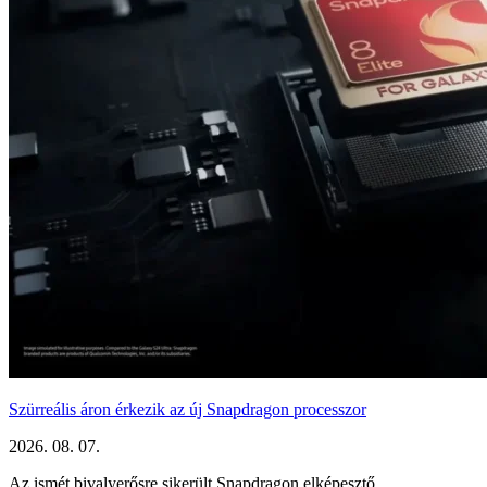
Szürreális áron érkezik az új Snapdragon processzor
2026. 08. 07.
Az ismét bivalyerősre sikerült Snapdragon elképesztő