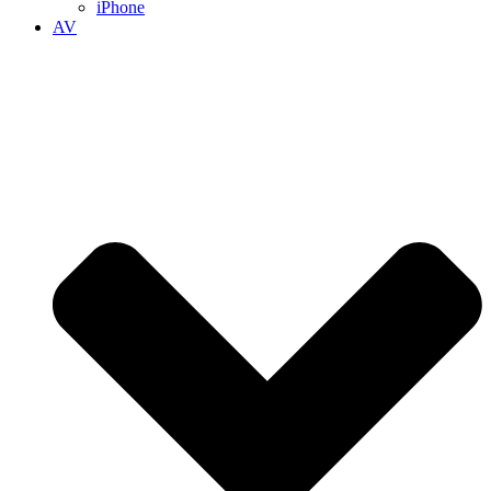
iPhone
AV