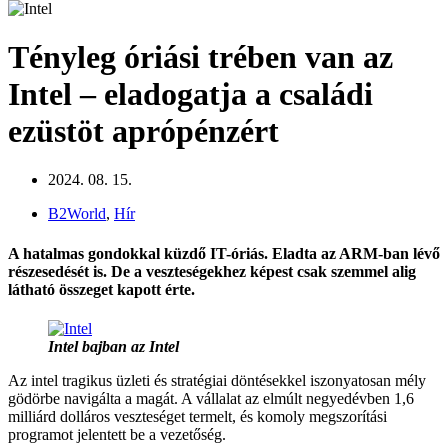
Tényleg óriási trében van az
Intel – eladogatja a családi
ezüstöt aprópénzért
2024. 08. 15.
B2World
,
Hír
A hatalmas gondokkal küzdő IT-óriás. Eladta az ARM-ban lévő
részesedését is. De a veszteségekhez képest csak szemmel alig
látható összeget kapott érte.
Intel bajban az Intel
Az intel tragikus üzleti és stratégiai döntésekkel iszonyatosan mély
gödörbe navigálta a magát. A vállalat az elmúlt negyedévben 1,6
milliárd dolláros veszteséget termelt, és komoly megszorítási
programot jelentett be a vezetőség.