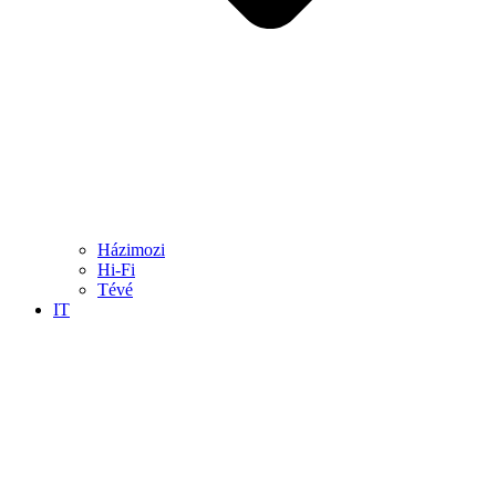
Házimozi
Hi-Fi
Tévé
IT