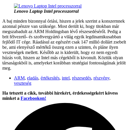
Lenovo Laptop Intel processzorral
A baj minden bizonnyal óriási, hiszen a jelek szerint a konszernnek
azonnal pénzre van szüksége. Most derült ki, hogy titokban már
megszabadult az ARM Holdingsban lévő részesedéséről. Pedig a
brit félvezető- és szoftvergyártó a világ egyik legdinamikusabban
fejlődő IT cége. Ráadásul az egészért csak 147 millió dollárt zsebelt
be, ami elenyésző mértékű összeg ezen a szinten, és pláne ilyen
veszteségek mellett. Később az is kiderült, hogy ez nem egyedi
húzás volt, hiszen az Intel más cégekből is kivonult. Köztük olyan
társaságokból is, amelyeket korábban stratégiai fontosságúnak jelölt
meg.
ARM
,
eladás
,
értékesítés
,
intel
,
részesedés
,
részvény
,
veszteség
Ha tetszett a cikk, további hírekért, érdekességekért kövess
minket a
Facebookon!