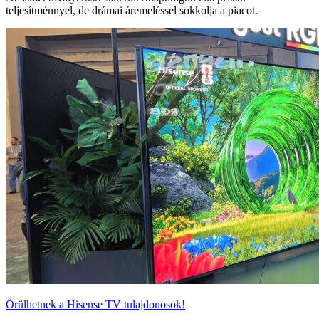
teljesítménnyel, de drámai áremeléssel sokkolja a piacot.
Örülhetnek a Hisense TV tulajdonosok!