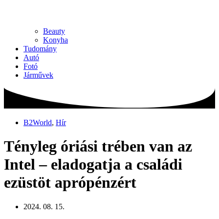
Beauty
Konyha
Tudomány
Autó
Fotó
Járművek
B2World
,
Hír
Tényleg óriási trében van az
Intel – eladogatja a családi
ezüstöt aprópénzért
2024. 08. 15.