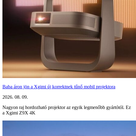
Baba áron jön a Xgimi új korrektnek tűnő mobil projektora
2026. 08. 09.
Nagyon raj hordozható projektor az egyik legmenőbb gyártótól. Ez
a Xgimi Z9X 4K