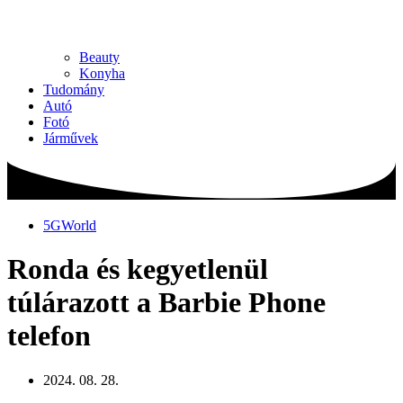
Beauty
Konyha
Tudomány
Autó
Fotó
Járművek
5GWorld
Ronda és kegyetlenül
túlárazott a Barbie Phone
telefon
2024. 08. 28.