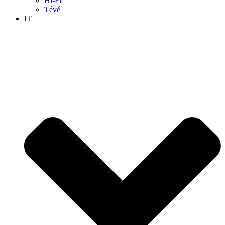
Hi-Fi
Tévé
IT