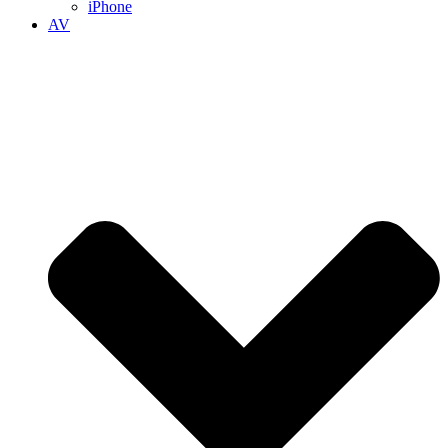
iPhone
AV