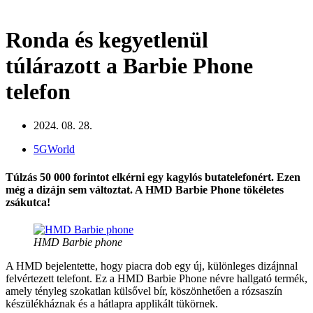
Ronda és kegyetlenül
túlárazott a Barbie Phone
telefon
2024. 08. 28.
5GWorld
Túlzás 50 000 forintot elkérni egy kagylós butatelefonért. Ezen
még a dizájn sem változtat. A HMD Barbie Phone tökéletes
zsákutca!
HMD Barbie phone
A HMD bejelentette, hogy piacra dob egy új, különleges dizájnnal
felvértezett telefont. Ez a HMD Barbie Phone névre hallgató termék,
amely tényleg szokatlan külsővel bír, köszönhetően a rózsaszín
készülékháznak és a hátlapra applikált tükörnek.