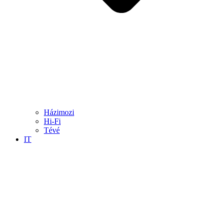
Házimozi
Hi-Fi
Tévé
IT