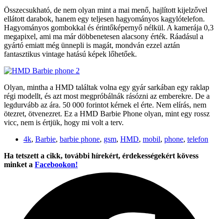
Összecsukható, de nem olyan mint a mai menő, hajlított kijelzővel
ellátott darabok, hanem egy teljesen hagyományos kagylótelefon.
Hagyományos gombokkal és érintőképernyő nélkül. A kamerája 0,3
megapixel, ami ma már döbbenetesen alacsony érték. Ráadásul a
gyártó emiatt még ünnepli is magát, mondván ezzel aztán
fantasztikus vintage hatású képek lőhetőek.
Olyan, mintha a HMD találtak volna egy gyár sarkában egy raklap
régi modellt, és azt most megpróbálnák rásózni az emberekre. De a
legdurvább az ára. 50 000 forintot kérnek el érte. Nem elírás, nem
ötezret, ötvenezret. Ez a HMD Barbie Phone olyan, mint egy rossz
vicc, nem is értjük, hogy mi volt a terv.
4k
,
Barbie
,
barbie phone
,
gsm
,
HMD
,
mobil
,
phone
,
telefon
Ha tetszett a cikk, további hírekért, érdekességekért kövess
minket a
Facebookon!