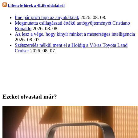
Lifestyle hírek a 4Life oldalairól
Íme pár profi tipp az anyukáknak
2026. 08. 08.
Megmutatta csillagászati értékű autógyűjteményét Cristiano
Ronaldo
2026. 08. 08.
Az lesz a vége, hogy kinyír minket a mesterséges intelligencia
2026. 08. 07.
Szétszerelés nélkül ment el a Holdig a V8-as Toyota Land
Cruiser
2026. 08. 07.
Ezeket olvastad már?