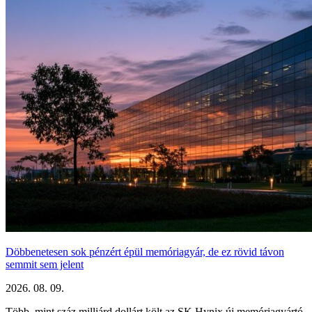
Döbbenetesen sok pénzért épül memóriagyár, de ez rövid távon
semmit sem jelent
2026. 08. 09.
Több, mint száz milliárd dollárt költ az SK Hynix új memóriagyártó