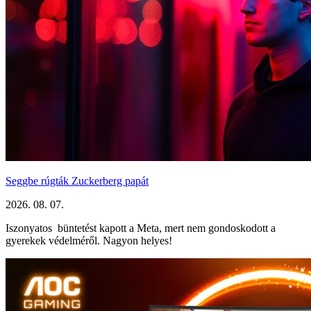
Seggbe rúgták Zuckerberg papát
2026. 08. 07.
Iszonyatos büntetést kapott a Meta, mert nem gondoskodott a
gyerekek védelméről. Nagyon helyes!