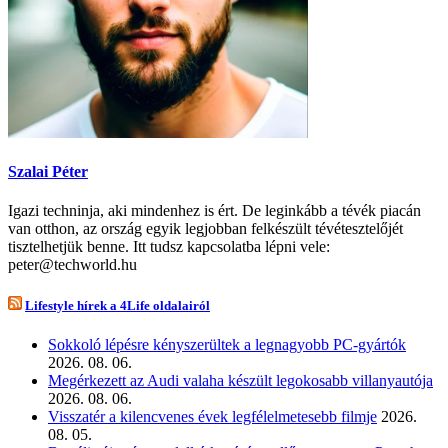
Szalai Péter
Igazi techninja, aki mindenhez is ért. De leginkább a tévék piacán
van otthon, az ország egyik legjobban felkészült tévétesztelőjét
tisztelhetjük benne. Itt tudsz kapcsolatba lépni vele:
peter@techworld.hu
Lifestyle hírek a 4Life oldalairól
Sokkoló lépésre kényszerültek a legnagyobb PC-gyártók
2026. 08. 06.
Megérkezett az Audi valaha készült legokosabb villanyautója
2026. 08. 06.
Visszatér a kilencvenes évek legfélelmetesebb filmje
2026.
08. 05.