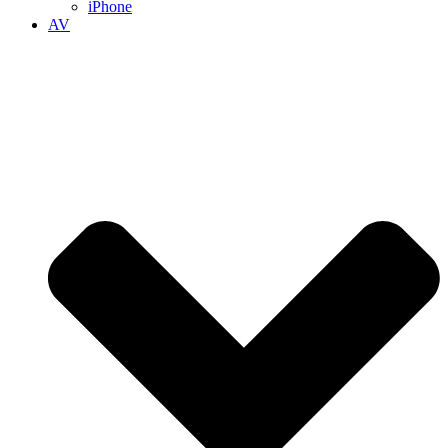
iPhone
AV