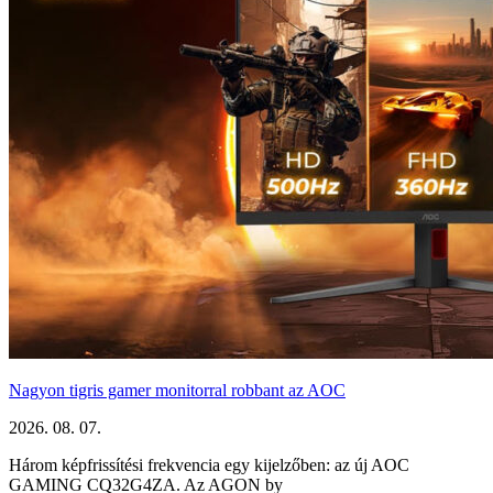
Nagyon tigris gamer monitorral robbant az AOC
2026. 08. 07.
Három képfrissítési frekvencia egy kijelzőben: az új AOC
GAMING CQ32G4ZA. Az AGON by