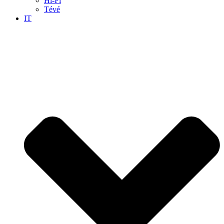
Hi-Fi
Tévé
IT