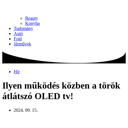
Beauty
Konyha
Tudomány
Autó
Fotó
Járművek
Hír
Ilyen működés közben a török
átlátszó OLED tv!
2024. 09. 15.