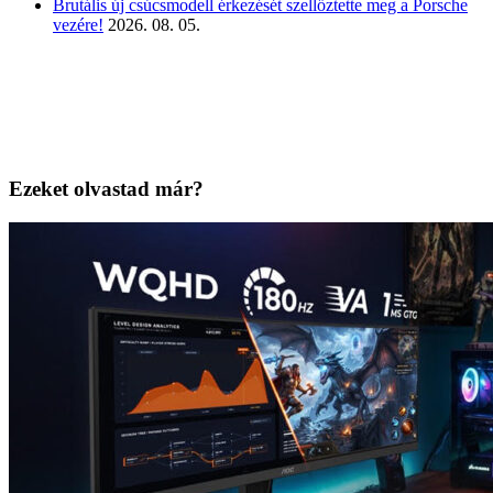
Brutális új csúcsmodell érkezését szellőztette meg a Porsche
vezére!
2026. 08. 05.
Ezeket olvastad már?