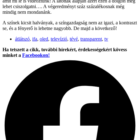
amit mi le is videóztunk! A látottak alapján azért ezen a dolgon még
lehet csiszolgatni…. A végeredményt száz százalékosnak még
mindig nem mondanánk.
A színek kicsit halványak, a színgazdagság nem az igazi, a kontraszt
se, és a fényerő is lehetne nagyobb. De majd a következő!
átlátszó
,
ifa
,
oled
,
televízió
,
tévé
,
transparent
,
tv
Ha tetszett a cikk, további hírekért, érdekességekért kövess
minket a
Facebookon!