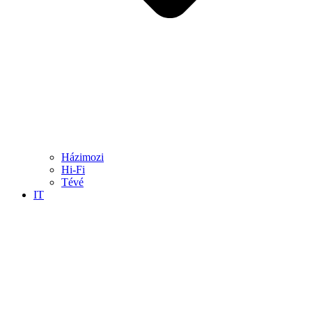
Házimozi
Hi-Fi
Tévé
IT