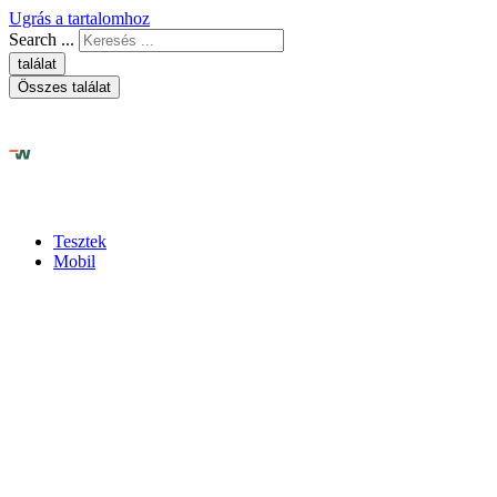
Ugrás a tartalomhoz
Search ...
találat
Összes találat
Tesztek
Mobil