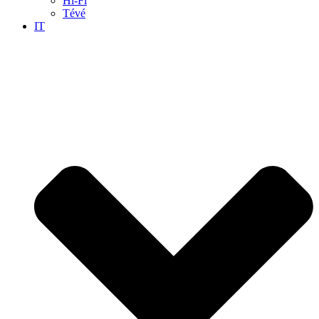
Hi-Fi
Tévé
IT