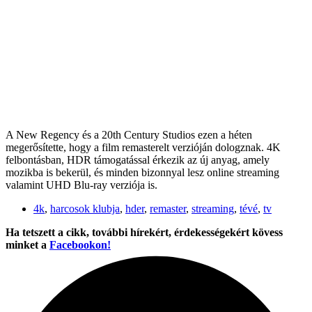
A New Regency és a 20th Century Studios ezen a héten
megerősítette, hogy a film remasterelt verzióján dologznak. 4K
felbontásban, HDR támogatással érkezik az új anyag, amely
mozikba is bekerül, és minden bizonnyal lesz online streaming
valamint UHD Blu-ray verziója is.
4k
,
harcosok klubja
,
hder
,
remaster
,
streaming
,
tévé
,
tv
Ha tetszett a cikk, további hírekért, érdekességekért kövess
minket a
Facebookon!