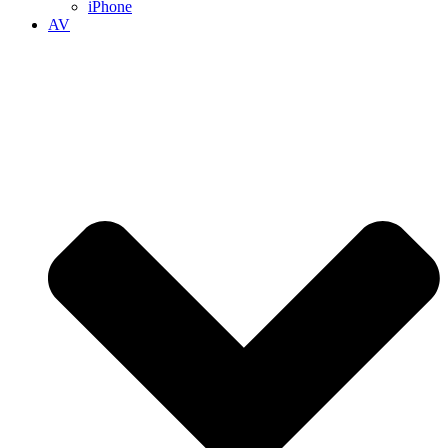
iPhone
AV