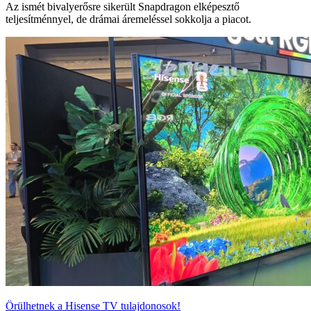
Az ismét bivalyerősre sikerült Snapdragon elképesztő
teljesítménnyel, de drámai áremeléssel sokkolja a piacot.
Örülhetnek a Hisense TV tulajdonosok!