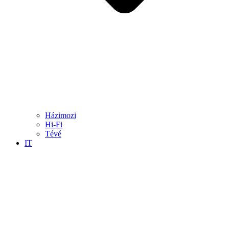
Házimozi
Hi-Fi
Tévé
IT