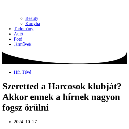
Beauty
Konyha
Tudomány
Autó
Fotó
Járművek
Hír
,
Tévé
Szeretted a Harcosok klubját?
Akkor ennek a hírnek nagyon
fogsz örülni
2024. 10. 27.