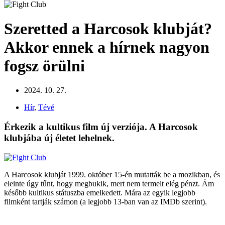
Szeretted a Harcosok klubját?
Akkor ennek a hírnek nagyon
fogsz örülni
2024. 10. 27.
Hír
,
Tévé
Érkezik a kultikus film új verziója. A Harcosok
klubjába új életet lehelnek.
A Harcosok klubját 1999. október 15-én mutatták be a mozikban, és
eleinte úgy tűnt, hogy megbukik, mert nem termelt elég pénzt. Ám
később kultikus státuszba emelkedett. Mára az egyik legjobb
filmként tartják számon (a legjobb 13-ban van az IMDb szerint).