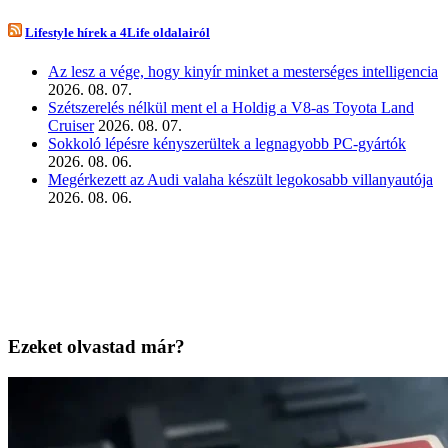
Lifestyle hírek a 4Life oldalairól
Az lesz a vége, hogy kinyír minket a mesterséges intelligencia
2026. 08. 07.
Szétszerelés nélkül ment el a Holdig a V8-as Toyota Land
Cruiser
2026. 08. 07.
Sokkoló lépésre kényszerültek a legnagyobb PC-gyártók
2026. 08. 06.
Megérkezett az Audi valaha készült legokosabb villanyautója
2026. 08. 06.
Ezeket olvastad már?