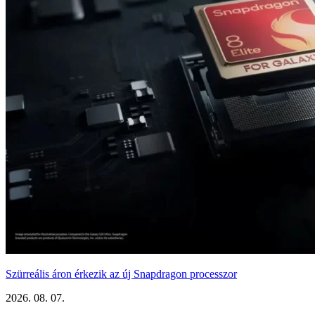
Szürreális áron érkezik az új Snapdragon processzor
2026. 08. 07.