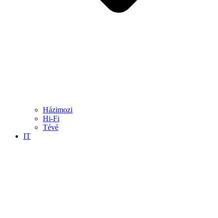
Házimozi
Hi-Fi
Tévé
IT