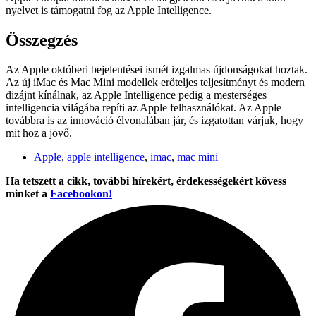
nyelvet is támogatni fog az Apple Intelligence.
Összegzés
Az Apple októberi bejelentései ismét izgalmas újdonságokat hoztak.
Az új iMac és Mac Mini modellek erőteljes teljesítményt és modern
dizájnt kínálnak, az Apple Intelligence pedig a mesterséges
intelligencia világába repíti az Apple felhasználókat. Az Apple
továbbra is az innováció élvonalában jár, és izgatottan várjuk, hogy
mit hoz a jövő.
Apple
,
apple intelligence
,
imac
,
mac mini
Ha tetszett a cikk, további hírekért, érdekességekért kövess
minket a
Facebookon!