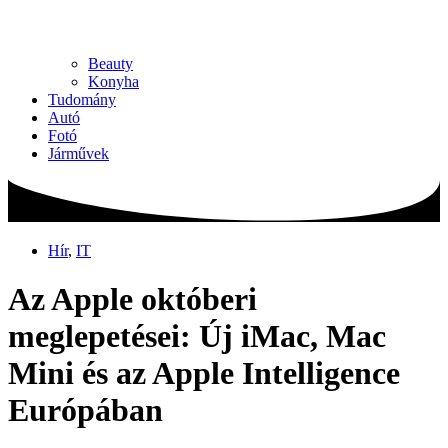
Beauty
Konyha
Tudomány
Autó
Fotó
Járművek
Hír
,
IT
Az Apple októberi
meglepetései: Új iMac, Mac
Mini és az Apple Intelligence
Európában