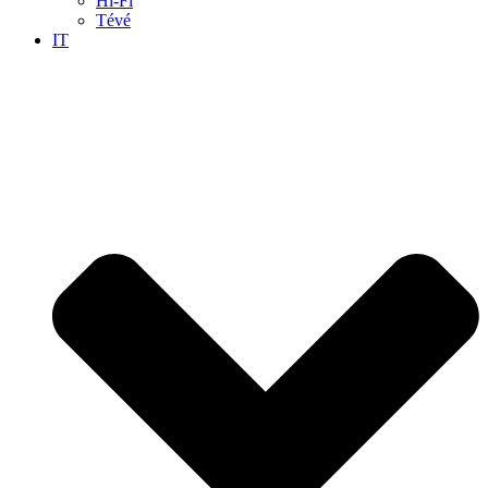
Hi-Fi
Tévé
IT