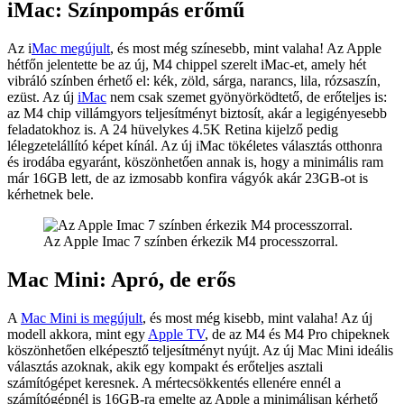
iMac: Színpompás erőmű
Az i
Mac megújult
, és most még színesebb, mint valaha! Az Apple
hétfőn jelentette be az új, M4 chippel szerelt iMac-et, amely hét
vibráló színben érhető el: kék, zöld, sárga, narancs, lila, rózsaszín,
ezüst. Az új
iMac
nem csak szemet gyönyörködtető, de erőteljes is:
az M4 chip villámgyors teljesítményt biztosít, akár a legigényesebb
feladatokhoz is. A 24 hüvelykes 4.5K Retina kijelző pedig
lélegzetelállító képet kínál. Az új iMac tökéletes választás otthonra
és irodába egyaránt, köszönhetően annak is, hogy a minimális ram
már 16GB lett, de az izmosabb konfira vágyók akár 23GB-ot is
kérhetnek bele.
Az Apple Imac 7 színben érkezik M4 processzorral.
Mac Mini: Apró, de erős
A
Mac Mini is megújult
, és most még kisebb, mint valaha! Az új
modell akkora, mint egy
Apple TV
, de az M4 és M4 Pro chipeknek
köszönhetően elképesztő teljesítményt nyújt. Az új Mac Mini ideális
választás azoknak, akik egy kompakt és erőteljes asztali
számítógépet keresnek. A mértecsökkentés ellenére ennél a
számítógépnél is 16GB-ra emelte az Apple a minimálisan kérhető