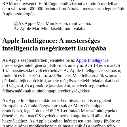
RAM mennyiségét. Ettől függetlenül viszont az induló modell ára
nem változott, 300 000 forintos bruttó árával messze ez a legolcsóbb
Apple számítógép.
Az Apple Mac Mini kisebb, mint valaha.
Apple Intelligence: A mesterséges
intelligencia megérkezett Európába
Az Apple szeptemberben jelentette be az
Apple Intelligence
mesterséges intelligencia platformot, amely az iOS 18 és a macOS
15.1 frissítésekkel vált elérhetővé. Az Apple Intelligence számos új
funkciót és fejlesztést hoz az iPhone és Mac felhasználók számára,
például a fejlettebb Siri-t, amely még összetettebb feladatokat is el
tud végezni, és a proaktív javaslatokat, amelyek segítenek a
felhasználóknak a mindennapi tevékenységekben.
Az Apple Intelligence október 29-én hivatalosan is megjelent
Európában. A funkció egyelőre csak az M szériás chippel
rendelkező, legalább macOS 15.1-et futtató Mac számítógépeken
érhető el, és a macOS nyelvét amerikai angolra kell állítani a
használatához. Az Apple azonban ígéretet tett arra, hogy jövőre az
Apple európai mobileszközein és megjelenik és a jövőben több