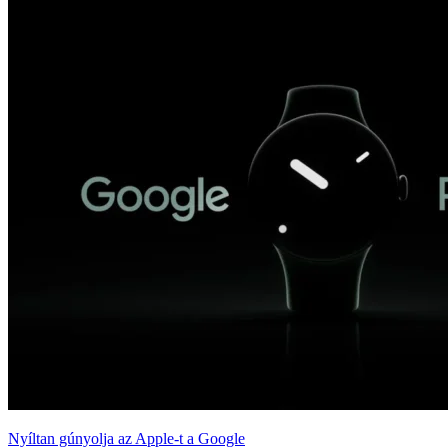
Nyíltan gúnyolja az Apple-t a Google