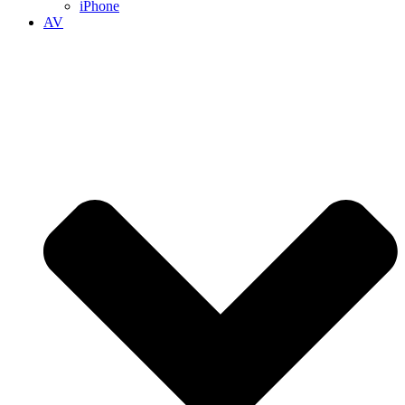
iPhone
AV