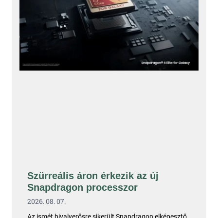
Szürreális áron érkezik az új
Snapdragon processzor
2026. 08. 07.
Az ismét bivalyerősre sikerült Snapdragon elképesztő