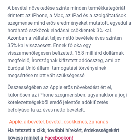
A bevétel növekedése szinte minden termékkategóriát
érintett: az iPhone, a Mac, az iPad és a szolgáltatások
szegmense mind erős eredményeket mutatott, egyedül a
hordható eszközök eladásai csökkentek 3%-kal.
Azonban a vállalat teljes nettó bevétele éves szinten
35%-kal visszaesett. Ennek fő oka egy
visszamenőlegesen befizetett, 15,8 milliárd dollárnak
megfelelő, Írországnak kifizetett adóösszeg, ami az
Európai Unió állami támogatási törvényeinek
megsértése miatt vált szükségessé.
Összességében az Apple erős növekedést ért el,
különösen az iPhone szegmensben, ugyanakkor a jogi
kötelezettségekből eredő jelentős adókifizetés
befolyásolta az éves nettó bevételt.
Apple
,
árbevétel
,
bevétel
,
csökkenés
,
zuhanás
Ha tetszett a cikk, további hírekért, érdekességekért
kövess minket a
Facebookon!