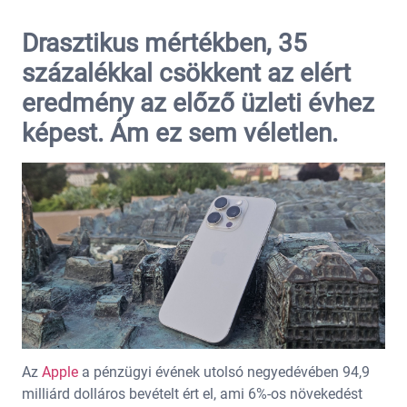
Drasztikus mértékben, 35
százalékkal csökkent az elért
eredmény az előző üzleti évhez
képest. Ám ez sem véletlen.
Az
Apple
a pénzügyi évének utolsó negyedévében 94,9
milliárd dolláros bevételt ért el, ami 6%-os növekedést