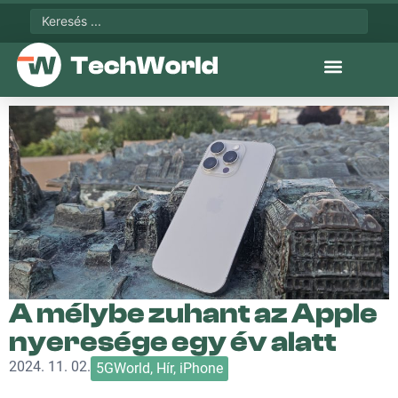
A mélybe zuhant az Apple
nyeresége egy év alatt
2024. 11. 02.
5GWorld
,
Hír
,
iPhone