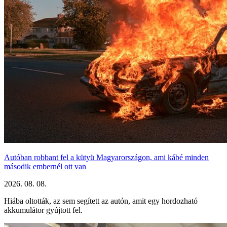
Autóban robbant fel a kütyü Magyarországon, ami kábé minden
második embernél ott van
2026. 08. 08.
Hiába oltották, az sem segített az autón, amit egy hordozható
akkumulátor gyújtott fel.