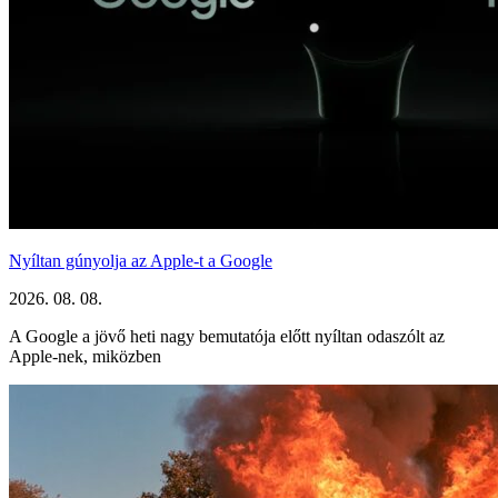
Nyíltan gúnyolja az Apple-t a Google
2026. 08. 08.
A Google a jövő heti nagy bemutatója előtt nyíltan odaszólt az
Apple-nek, miközben