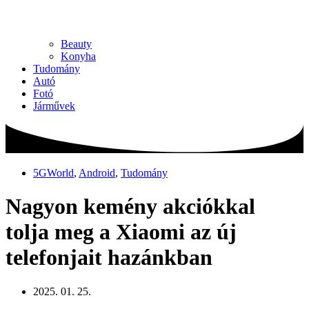
Beauty
Konyha
Tudomány
Autó
Fotó
Járművek
5GWorld
,
Android
,
Tudomány
Nagyon kemény akciókkal
tolja meg a Xiaomi az új
telefonjait hazánkban
2025. 01. 25.