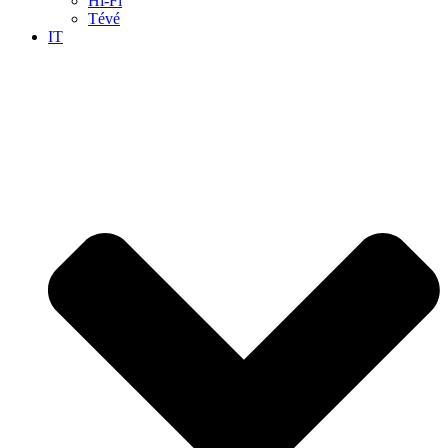
Hi-Fi
Tévé
IT