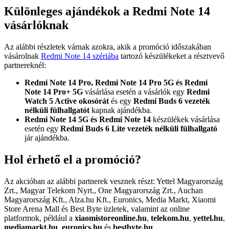
Különleges ajándékok a Redmi Note 14
vásárlóknak
Az alábbi részletek várnak azokra, akik a promóció időszakában
vásárolnak
Redmi Note 14 szériába
tartozó készülékeket a résztvevő
partnereknél:
Redmi Note 14 Pro, Redmi Note 14 Pro 5G és Redmi
Note 14 Pro+ 5G
vásárlása esetén a vásárlók egy
Redmi
Watch 5 Active okosórát
és egy
Redmi Buds 6 vezeték
nélküli fülhallgatót
kapnak ajándékba.
Redmi Note 14 5G és Redmi Note 14
készülékek vásárlása
esetén egy
Redmi Buds 6 Lite vezeték nélküli fülhallgató
jár ajándékba.
Hol érhető el a promóció?
Az akcióban az alábbi partnerek vesznek részt: Yettel Magyarország
Zrt., Magyar Telekom Nyrt., One Magyarország Zrt., Auchan
Magyarország Kft., Alza.hu Kft., Euronics, Media Markt, Xiaomi
Store Arena Mall és Best Byte üzletek, valamint az online
platformok, például a
xiaomistoreonline.hu
,
telekom.hu
,
yettel.hu
,
mediamarkt.hu
,
euronics.hu
és
bestbyte.hu
.