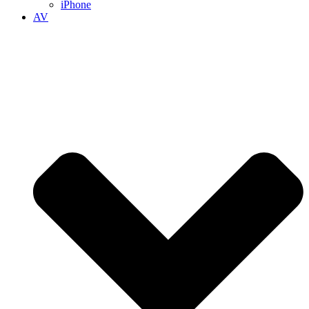
iPhone
AV