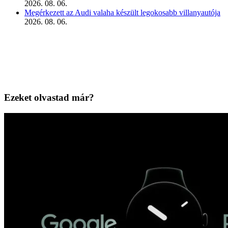
2026. 08. 06.
Megérkezett az Audi valaha készült legokosabb villanyautója
2026. 08. 06.
Ezeket olvastad már?