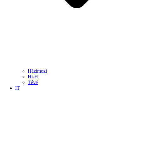
Házimozi
Hi-Fi
Tévé
IT