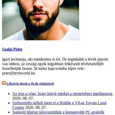
Szalai Péter
Igazi techninja, aki mindenhez is ért. De leginkább a tévék piacán
van otthon, az ország egyik legjobban felkészült tévétesztelőjét
tisztelhetjük benne. Itt tudsz kapcsolatba lépni vele:
peter@techworld.hu
Lifestyle hírek a 4Life oldalairól
Az lesz a vége, hogy kinyír minket a mesterséges intelligencia
2026. 08. 07.
Szétszerelés nélkül ment el a Holdig a V8-as Toyota Land
Cruiser
2026. 08. 07.
Sokkoló lépésre kényszerültek a legnagyobb PC-gyártók