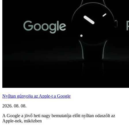
Nyíltan gúnyolja az Apple-t a Google
2026. 08. 08.
A Google a jövő heti nagy bemutatója előtt nyíltan odaszólt az
Apple-nek, miközben