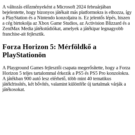
A változás előzményeként a Microsoft 2024 februárjában
bejelentette, hogy bizonyos játékait más platformokra is elhozza, így
a PlayStation és a Nintendo konzoljaira is. Ez jelentős lépés, hiszen
a cég birtokolja az Xbox Game Studios, az Activision Blizzard és a
ZeniMax Media játékstúdiókat, amelyek a játékipar legnagyobb
franchise-ait fejlesztik.
Forza Horizon 5: Mérföldkő a
PlayStationön
A Playground Games fejlesztői csapata megerősítette, hogy a Forza
Horizon 5 teljes tartalommal érkezik a PS5 és PS5 Pro konzolokra.
A játékban 900 autó lesz elérhető, több mint 40 tematikus
játékfrissítés, két bővítés, valamint különféle új tartalmak várják a
játékosokat.