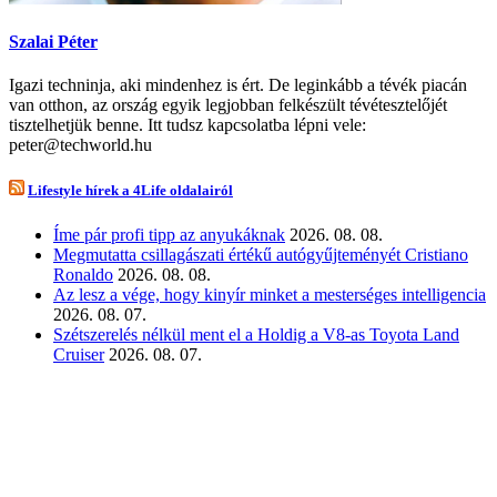
Szalai Péter
Igazi techninja, aki mindenhez is ért. De leginkább a tévék piacán
van otthon, az ország egyik legjobban felkészült tévétesztelőjét
tisztelhetjük benne. Itt tudsz kapcsolatba lépni vele:
peter@techworld.hu
Lifestyle hírek a 4Life oldalairól
Íme pár profi tipp az anyukáknak
2026. 08. 08.
Megmutatta csillagászati értékű autógyűjteményét Cristiano
Ronaldo
2026. 08. 08.
Az lesz a vége, hogy kinyír minket a mesterséges intelligencia
2026. 08. 07.
Szétszerelés nélkül ment el a Holdig a V8-as Toyota Land
Cruiser
2026. 08. 07.