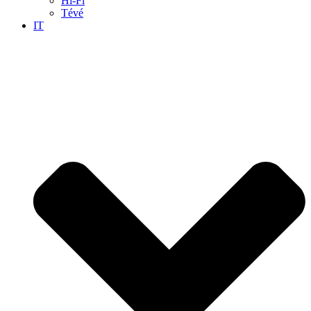
Hi-Fi
Tévé
IT