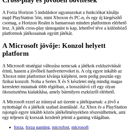
Cross-play és jövőbeli bővítések
A Forza Horizon 5 induláskor ugyanazokat a funkciókat kínálja
majd PlayStation 5ön, mint Xboxon és PC-n, és egy új kiegészítő
csomag, a Horizon Realm is hamarosan minden platformon elérhető
lesz. A játék cross-play támogatást is kap, lehetővé téve a különböző
platformok játékosainak együtt játékát.
A Microsoft jövője: Konzol helyett
platform
A Microsoft stratégiai változása nemcsak a játékok exkluzivitását
érinti, hanem a jövőbeli hardverterveket is. A cég egyre inkább az
Xboxot mint platformot kívánja kiépíteni, nem pedig pusztán egy
fizikai konzolt. Noha a Series X és S készletei még mindig magas
keresletet mutatnak több régióban, a hosszútávú cél egy olyan
ökoszisztéma kialakítása, amely bármilyen eszközről elérhető.
A Microsoft ezzel az iránnyal azt üzente a játékiparnak: a jövő a
nyitottságé és a játékok szabad áramlásáé. Az Xbox és a PlayStation
rajongói egyre inkább közös játékélményekben részesülhetnek, ami
egy teljesen új korszak kezdetét jelenti a gaming világában.
forza
,
forza gaming
,
microfost
,
microsoft