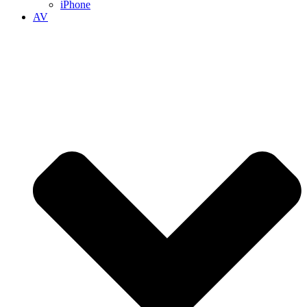
iPhone
AV