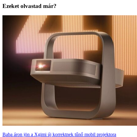
Ezeket olvastad már?
Baba áron jön a Xgimi új korrektnek tűnő mobil projektora