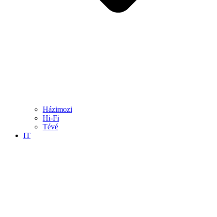
Házimozi
Hi-Fi
Tévé
IT