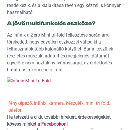
rendelkezik, és a kialakítása révén egy kézzel is könnyen
használható.
A jövő multifunkciós eszköze?
Az Infinix a Zero Mini tri-fold fejlesztése során arra
törekedett, hogy egyetlen eszközzel váltsa ki a
felhasználók több különálló kütyüjét. Bár a készülék
részletes műszaki adatait és megjelenési dátumát
egyelőre nem hozták nyilvánosságra, az érdeklődés
hatalmas a koncepció iránt.
fényképező
,
infinix
,
kamera
,
készülék
,
mini tri fold
,
telefon
Ha tetszett a cikk, további hírekért, érdekességekért
kövess minket a
Facebookon!