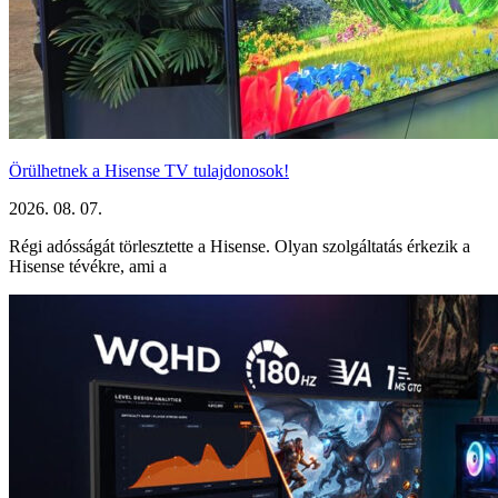
Örülhetnek a Hisense TV tulajdonosok!
2026. 08. 07.
Régi adósságát törlesztette a Hisense. Olyan szolgáltatás érkezik a
Hisense tévékre, ami a