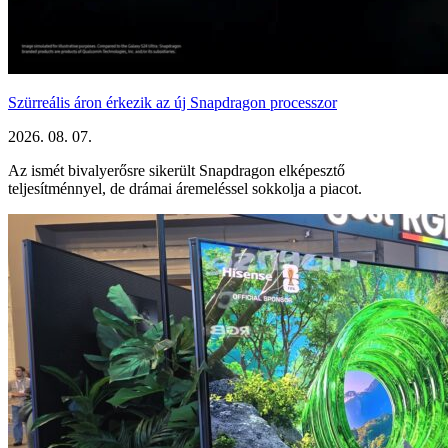
Szürreális áron érkezik az új Snapdragon processzor
2026. 08. 07.
Az ismét bivalyerősre sikerült Snapdragon elképesztő
teljesítménnyel, de drámai áremeléssel sokkolja a piacot.