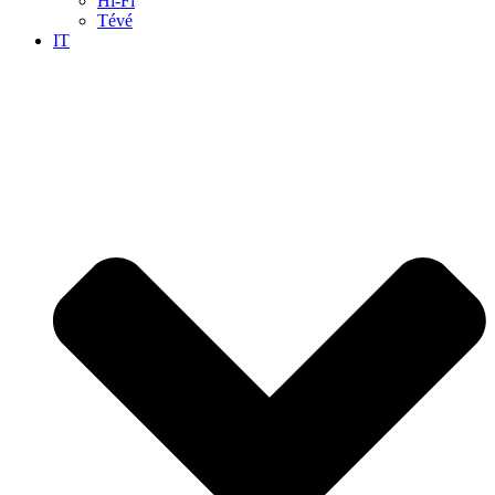
Hi-Fi
Tévé
IT