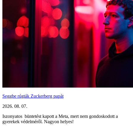
Seggbe rúgták Zuckerberg papát
2026. 08. 07.
Iszonyatos büntetést kapott a Meta, mert nem gondoskodott a
gyerekek védelméről. Nagyon helyes!