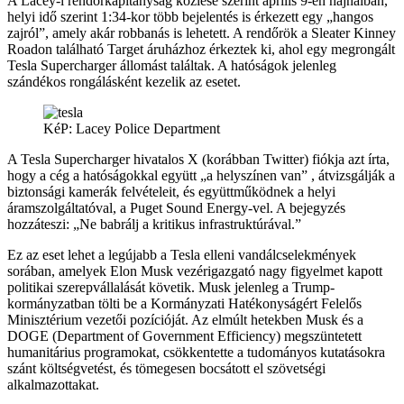
A Lacey-i rendőrkapitányság közlése szerint április 9-én hajnalban,
helyi idő szerint 1:34-kor több bejelentés is érkezett egy „hangos
zajról”, amely akár robbanás is lehetett. A rendőrök a Sleater Kinney
Roadon található Target áruházhoz érkeztek ki, ahol egy megrongált
Tesla Supercharger állomást találtak. A hatóságok jelenleg
szándékos rongálásként kezelik az esetet.
KéP: Lacey Police Department
A Tesla Supercharger hivatalos X (korábban Twitter) fiókja azt írta,
hogy a cég a hatóságokkal együtt „a helyszínen van” , átvizsgálják a
biztonsági kamerák felvételeit, és együttműködnek a helyi
áramszolgáltatóval, a Puget Sound Energy-vel. A bejegyzés
hozzáteszi: „Ne babrálj a kritikus infrastruktúrával.”
Ez az eset lehet a legújabb a Tesla elleni vandálcselekmények
sorában, amelyek Elon Musk vezérigazgató nagy figyelmet kapott
politikai szerepvállalását követik. Musk jelenleg a Trump-
kormányzatban tölti be a Kormányzati Hatékonyságért Felelős
Minisztérium vezetői pozícióját. Az elmúlt hetekben Musk és a
DOGE (Department of Government Efficiency) megszüntetett
humanitárius programokat, csökkentette a tudományos kutatásokra
szánt költségvetést, és tömegesen bocsátott el szövetségi
alkalmazottakat.