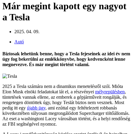
Már megint kapott egy nagyot
a Tesla
2025. 04. 09.
Autó
Biztosak lehetünk benne, hogy a Tesla fejeseinek az idei év nem
úgy fog bekerülni az emlékkönyvbe, hogy kedvencként lenne
megnevezve. És már megint történt valami.
2025 a Tesla számára nem a dinamikus menetelésről szól. Mióta
Elon Musk elnöki feladatokat lát el, a részvényei
mélyrepülésben
,
tüntetések vannak ellene, az emberek a gépjárműveit rongálják, és
rengetegen döntöttek úgy, hogy Teslát biztos nem vesznek. Most
pedig itt egy
újabb ügy
, ami ezúttal egy feltételezett robbanás
következtében súlyosan megrongálódott Supercharger töltőállomás.
Az eset a washingtoni Lacey városában történt, és a helyi rendőrség
az FBI segítségével nyomoz.