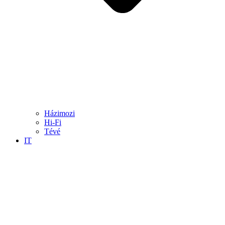
Házimozi
Hi-Fi
Tévé
IT