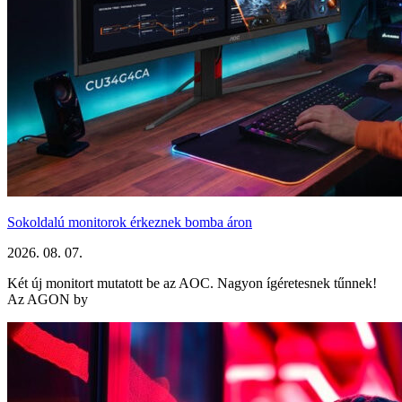
Sokoldalú monitorok érkeznek bomba áron
2026. 08. 07.
Két új monitort mutatott be az AOC. Nagyon ígéretesnek tűnnek!
Az AGON by