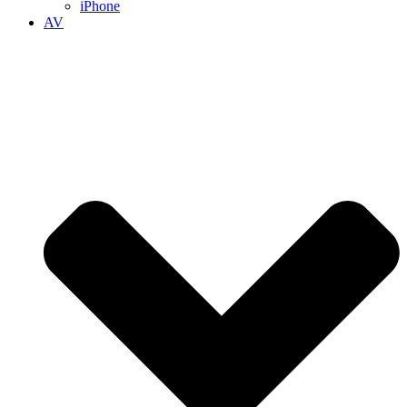
iPhone
AV