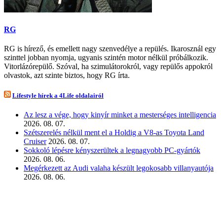
RG
RG is hírező, és emellett nagy szenvedélye a repülés. Ikarosznál egy
szinttel jobban nyomja, ugyanis szintén motor nélkül próbálkozik.
Vitorlázórepülő. Szóval, ha szimulátorokról, vagy repülős appokról
olvastok, azt szinte biztos, hogy RG írta.
Lifestyle hírek a 4Life oldalairól
Az lesz a vége, hogy kinyír minket a mesterséges intelligencia
2026. 08. 07.
Szétszerelés nélkül ment el a Holdig a V8-as Toyota Land
Cruiser
2026. 08. 07.
Sokkoló lépésre kényszerültek a legnagyobb PC-gyártók
2026. 08. 06.
Megérkezett az Audi valaha készült legokosabb villanyautója
2026. 08. 06.