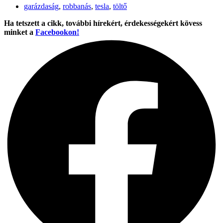
garázdaság
,
robbanás
,
tesla
,
töltő
Ha tetszett a cikk, további hírekért, érdekességekért kövess
minket a
Facebookon!