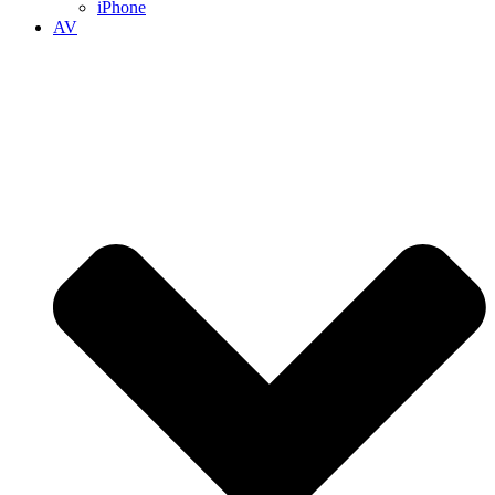
iPhone
AV