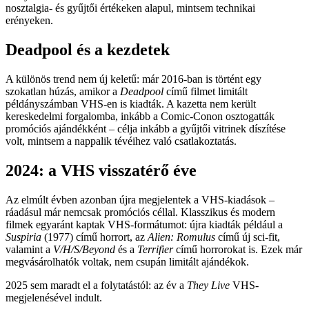
nosztalgia- és gyűjtői értékeken alapul, mintsem technikai
erényeken.
Deadpool és a kezdetek
A különös trend nem új keletű: már 2016-ban is történt egy
szokatlan húzás, amikor a
Deadpool
című filmet limitált
példányszámban VHS-en is kiadták. A kazetta nem került
kereskedelmi forgalomba, inkább a Comic-Conon osztogatták
promóciós ajándékként – célja inkább a gyűjtői vitrinek díszítése
volt, mintsem a nappalik tévéihez való csatlakoztatás.
2024: a VHS visszatérő éve
Az elmúlt évben azonban újra megjelentek a VHS-kiadások –
ráadásul már nemcsak promóciós céllal. Klasszikus és modern
filmek egyaránt kaptak VHS-formátumot: újra kiadták például a
Suspiria
(1977) című horrort, az
Alien: Romulus
című új sci-fit,
valamint a
V/H/S/Beyond
és a
Terrifier
című horrorokat is. Ezek már
megvásárolhatók voltak, nem csupán limitált ajándékok.
2025 sem maradt el a folytatástól: az év a
They Live
VHS-
megjelenésével indult.