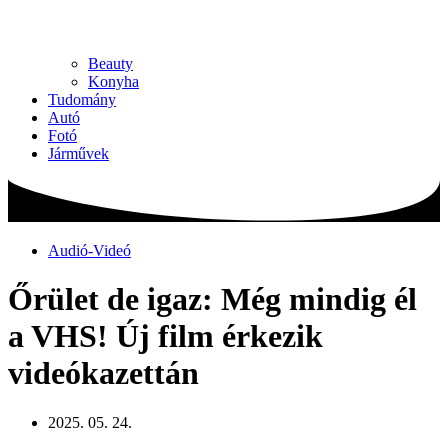
Beauty
Konyha
Tudomány
Autó
Fotó
Járművek
Audió-Videó
Őrület de igaz: Még mindig él
a VHS! Új film érkezik
videókazettán
2025. 05. 24.