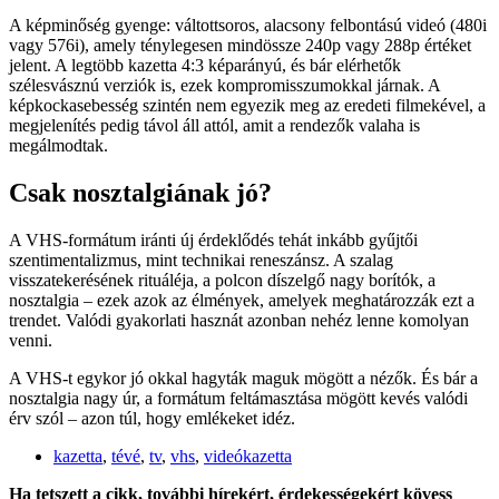
A képminőség gyenge: váltottsoros, alacsony felbontású videó (480i
vagy 576i), amely ténylegesen mindössze 240p vagy 288p értéket
jelent. A legtöbb kazetta 4:3 képarányú, és bár elérhetők
szélesvásznú verziók is, ezek kompromisszumokkal járnak. A
képkockasebesség szintén nem egyezik meg az eredeti filmekével, a
megjelenítés pedig távol áll attól, amit a rendezők valaha is
megálmodtak.
Csak nosztalgiának jó?
A VHS-formátum iránti új érdeklődés tehát inkább gyűjtői
szentimentalizmus, mint technikai reneszánsz. A szalag
visszatekerésének rituáléja, a polcon díszelgő nagy borítók, a
nosztalgia – ezek azok az élmények, amelyek meghatározzák ezt a
trendet. Valódi gyakorlati hasznát azonban nehéz lenne komolyan
venni.
A VHS-t egykor jó okkal hagyták maguk mögött a nézők. És bár a
nosztalgia nagy úr, a formátum feltámasztása mögött kevés valódi
érv szól – azon túl, hogy emlékeket idéz.
kazetta
,
tévé
,
tv
,
vhs
,
videókazetta
Ha tetszett a cikk, további hírekért, érdekességekért kövess