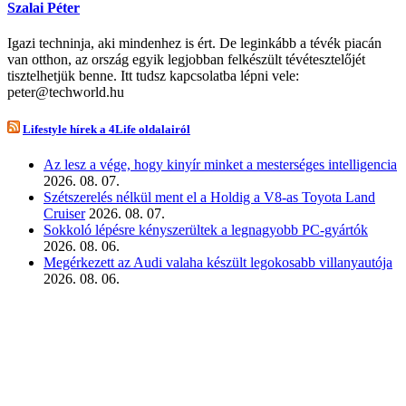
Szalai Péter
Igazi techninja, aki mindenhez is ért. De leginkább a tévék piacán
van otthon, az ország egyik legjobban felkészült tévétesztelőjét
tisztelhetjük benne. Itt tudsz kapcsolatba lépni vele:
peter@techworld.hu
Lifestyle hírek a 4Life oldalairól
Az lesz a vége, hogy kinyír minket a mesterséges intelligencia
2026. 08. 07.
Szétszerelés nélkül ment el a Holdig a V8-as Toyota Land
Cruiser
2026. 08. 07.
Sokkoló lépésre kényszerültek a legnagyobb PC-gyártók
2026. 08. 06.
Megérkezett az Audi valaha készült legokosabb villanyautója
2026. 08. 06.