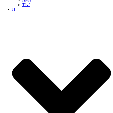
Hi-Fi
Tévé
IT