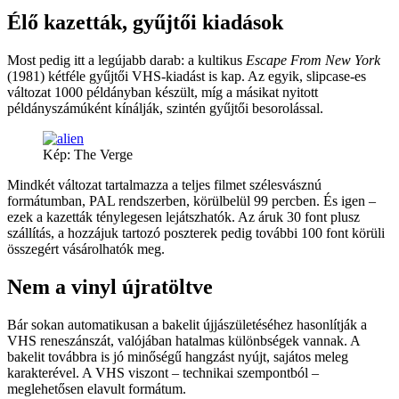
Élő kazetták, gyűjtői kiadások
Most pedig itt a legújabb darab: a kultikus
Escape From New York
(1981) kétféle gyűjtői VHS-kiadást is kap. Az egyik, slipcase-es
változat 1000 példányban készült, míg a másikat nyitott
példányszámúként kínálják, szintén gyűjtői besorolással.
Kép: The Verge
Mindkét változat tartalmazza a teljes filmet szélesvásznú
formátumban, PAL rendszerben, körülbelül 99 percben. És igen –
ezek a kazetták ténylegesen lejátszhatók. Az áruk 30 font plusz
szállítás, a hozzájuk tartozó poszterek pedig további 100 font körüli
összegért vásárolhatók meg.
Nem a vinyl újratöltve
Bár sokan automatikusan a bakelit újjászületéséhez hasonlítják a
VHS reneszánszát, valójában hatalmas különbségek vannak. A
bakelit továbbra is jó minőségű hangzást nyújt, sajátos meleg
karakterével. A VHS viszont – technikai szempontból –
meglehetősen elavult formátum.