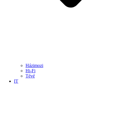
Házimozi
Hi-Fi
Tévé
IT