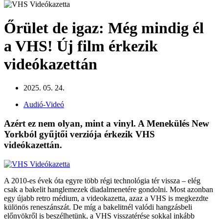
Őrület de igaz: Még mindig él
a VHS! Új film érkezik
videókazettán
2025. 05. 24.
Audió-Videó
Azért ez nem olyan, mint a vinyl. A Menekülés New
Yorkból gyűjtői verziója érkezik VHS
videókazettán.
A 2010-es évek óta egyre több régi technológia tér vissza – elég
csak a bakelit hanglemezek diadalmenetére gondolni. Most azonban
egy újabb retro médium, a videokazetta, azaz a VHS is megkezdte
különös reneszánszát. De míg a bakelitnél valódi hangzásbeli
előnyökről is beszélhetünk, a VHS visszatérése sokkal inkább