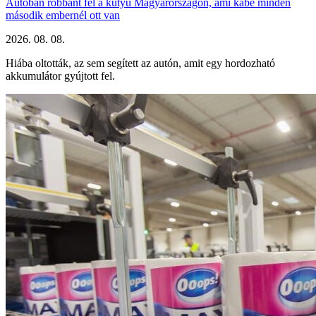
Autóban robbant fel a kütyü Magyarországon, ami kábé minden
második embernél ott van
2026. 08. 08.
Hiába oltották, az sem segített az autón, amit egy hordozható
akkumulátor gyújtott fel.