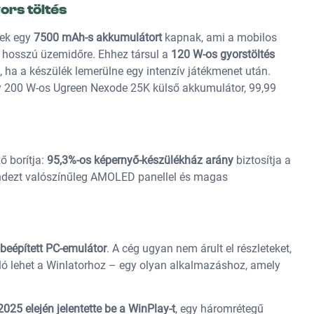
ors töltés
lek egy
7500 mAh-s akkumulátort
kapnak, ami a mobilos
a hosszú üzemidőre. Ehhez társul a
120 W-os gyorstöltés
 ha a készülék lemerülne egy intenzív játékmenet után.
y 200 W-os Ugreen Nexode 25K külső akkumulátor, 99,99
ő borítja:
95,3%-os képernyő-készülékház arány
biztosítja a
ndezt valószínűleg AMOLED panellel és magas
beépített PC-emulátor
. A cég ugyan nem árult el részleteket,
ló lehet a Winlatorhoz – egy olyan alkalmazáshoz, amely
.
025 elején jelentette be a WinPlay-t
, egy háromrétegű