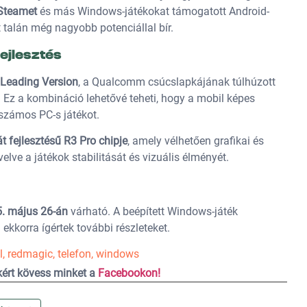
Steamet
és más Windows-játékokat támogatott Android-
talán még nagyobb potenciállal bír.
fejlesztés
 Leading Version
, a Qualcomm csúcslapkájának túlhúzott
. Ez a kombináció lehetővé teheti, hogy a mobil képes
zámos PC-s játékot.
 fejlesztésű R3 Pro chipje
, amely vélhetően grafikai és
velve a játékok stabilitását és vizuális élményét.
. május 26-án
várható. A beépített Windows-játék
 ekkorra ígértek további részleteket.
l
,
redmagic
,
telefon
,
windows
ekért kövess minket a
Facebookon!