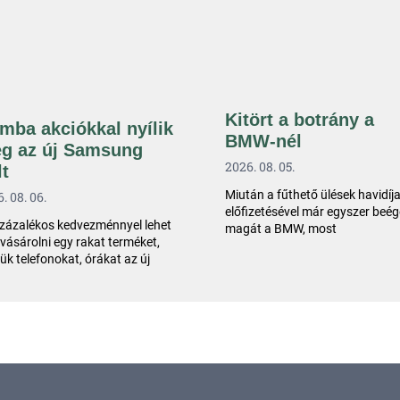
Kitört a botrány a
mba akciókkal nyílik
BMW-nél
g az új Samsung
2026. 08. 05.
lt
Miután a fűthető ülések havidíj
. 08. 06.
előfizetésével már egyszer beég
zázalékos kedvezménnyel lehet
magát a BMW, most
ásárolni egy rakat terméket,
ük telefonokat, órákat az új