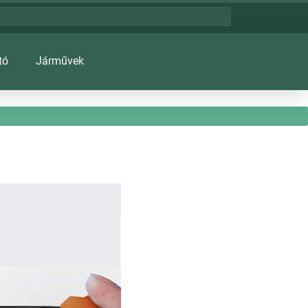
tó
Járművek
i csodatelefon