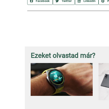
Facebook
Twitter
LinkedIn
P
Ezeket olvastad már?