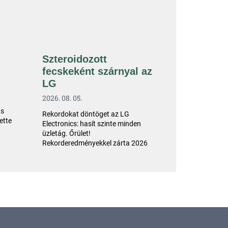
Szteroidozott
fecskeként szárnyal az
LG
2026. 08. 05.
as
Rekordokat döntöget az LG
ette
Electronics: hasít szinte minden
üzletág. Őrület!
Rekorderedményekkel zárta 2026