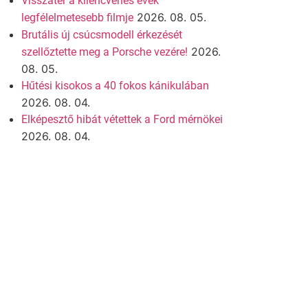
Visszatér a kilencvenes évek
2026. 08. 05.
legfélelmetesebb filmje
Brutális új csúcsmodell érkezését
2026.
szellőztette meg a Porsche vezére!
08. 05.
Hűtési kisokos a 40 fokos kánikulában
2026. 08. 04.
Elképesztő hibát vétettek a Ford mérnökei
2026. 08. 04.