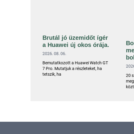
Brutál jó üzemidőt ígér
Bo
a Huawei új okos órája.
me
2026. 08. 06.
bo
Bemutatkozott a Huawei Watch GT
2026
7 Pro. Mutatjuk a részleteket, ha
tetszik, ha
20 s
megv
közt