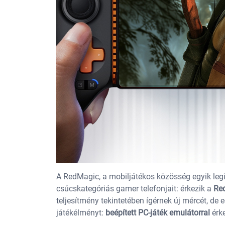
A RedMagic, a mobiljátékos közösség egyik leg
csúcskategóriás gamer telefonjait: érkezik a
Re
teljesítmény tekintetében ígérnek új mércét, de
játékélményt:
beépített PC-játék emulátorral
érk