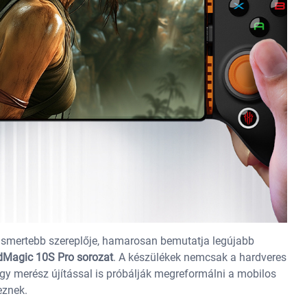
ismertebb szereplője, hamarosan bemutatja legújabb
dMagic 10S Pro sorozat
. A készülékek nemcsak a hardveres
 egy merész újítással is próbálják megreformálni a mobilos
eznek.