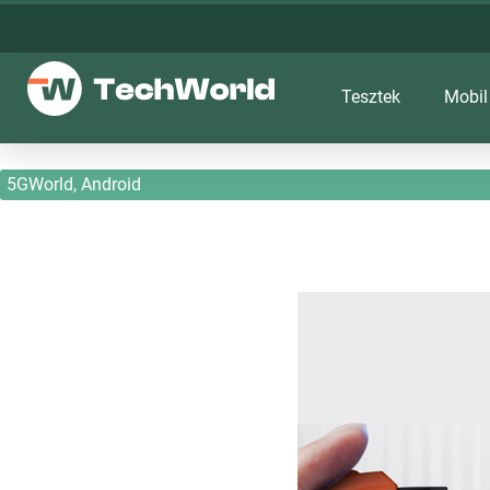
Tesztek
Mobil
5GWorld
,
Android
Nagyon durva gamer ex
2025. 05. 26.