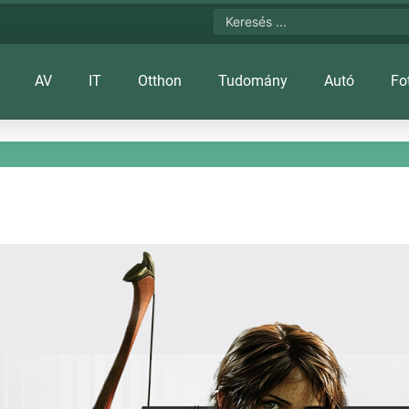
AV
IT
Otthon
Tudomány
Autó
Fo
trát kapott az új kína