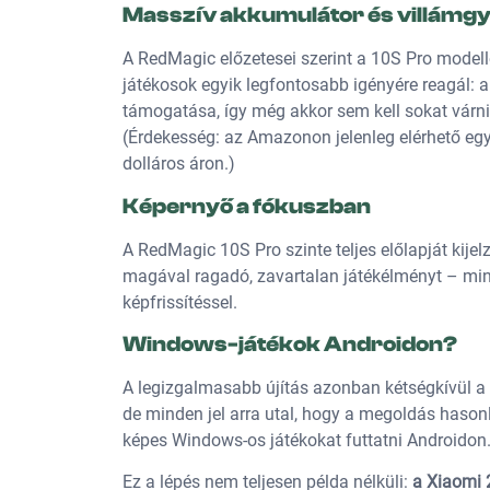
Masszív akkumulátor és villámgy
A RedMagic előzetesei szerint a 10S Pro model
játékosok egyik legfontosabb igényére reagál: 
támogatása, így még akkor sem kell sokat várni,
(Érdekesség: az Amazonon jelenleg elérhető eg
dolláros áron.)
Képernyő a fókuszban
A RedMagic 10S Pro szinte teljes előlapját kijelz
magával ragadó, zavartalan játékélményt – mi
képfrissítéssel.
Windows-játékok Androidon?
A legizgalmasabb újítás azonban kétségkívül a
de minden jel arra utal, hogy a megoldás hason
képes Windows-os játékokat futtatni Androidon
Ez a lépés nem teljesen példa nélküli:
a Xiaomi 2