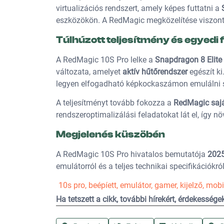
virtualizációs rendszert, amely képes futtatni a
eszközökön. A RedMagic megközelítése viszont 
Túlhúzott teljesítmény és egyedi 
A RedMagic 10S Pro lelke a
Snapdragon 8 Elite
változata, amelyet
aktív hűtőrendszer
egészít ki
legyen elfogadható képkockaszámon emulálni s
A teljesítményt tovább fokozza a
RedMagic saját
rendszeroptimalizálási feladatokat lát el, így nö
Megjelenés küszöbén
A RedMagic 10S Pro hivatalos bemutatója
2025
emulátorról és a teljes technikai specifikációkról
10s pro
,
beépíett
,
emulátor
,
gamer
,
kijelző
,
mobi
Ha tetszett a cikk, további hírekért, érdekesség