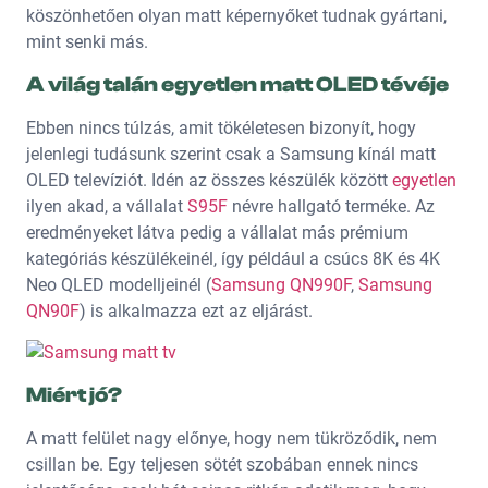
köszönhetően olyan matt képernyőket tudnak gyártani,
mint senki más.
A világ talán egyetlen matt OLED tévéje
Ebben nincs túlzás, amit tökéletesen bizonyít, hogy
jelenlegi tudásunk szerint csak a Samsung kínál matt
OLED televíziót. Idén az összes készülék között
egyetlen
ilyen akad, a vállalat
S95F
névre hallgató terméke. Az
eredményeket látva pedig a vállalat más prémium
kategóriás készülékeinél, így például a csúcs 8K és 4K
Neo QLED modelljeinél (
Samsung QN990F
,
Samsung
QN90F
) is alkalmazza ezt az eljárást.
Miért jó?
A matt felület nagy előnye, hogy nem tükröződik, nem
csillan be. Egy teljesen sötét szobában ennek nincs