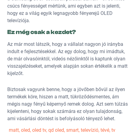
csúcs fényességet mértünk, ami egyben azt is jelenti,
hogy ez a világ egyik legnagyobb fényerejű OLED
televíziója.
Ez még csak a kezdet?
Az már most látszik, hogy a vállalat nagyon jó irányba
indult e fejlesztésekkel. Az egy dolog, hogy mi imádtuk,
de már olvasóinktól, videós nézőinktől is kaptunk olyan
visszajelzéseket, amelyek alapján sokan értékelik a matt
kijelzőt.
Biztosak vagyunk benne, hogy a jövőben bővül az ilyen
termékek köre, hiszen a matt, tükröződésmentes, ám
mégis nagy fényű képernyő remek dolog. Azt sem túlzás
kijelenteni, hogy sokak számára ez olyan tulajdonság,
ami vásárlási döntést is befolyásoló tényező lehet.
matt
,
oled
,
oled tv
,
qd oled
,
smart
,
televízió
,
tévé
,
tv