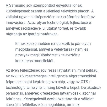
A Samsung sok szempontból egyedülállónak,
különlegesnek számít a jelenlegi televíziós piacon. A
vállalat ugyanis elképesztően sok erőforrást fordít az
innovációra. Azaz olyan technológiák fejlesztésére,
amelyek segítségével új utakat törhet, és tovább
tágíthatja az iparági határokat.
Ennek köszönhetően rendelkezik jó pár olyan
megoldással, amivel a vetélytársak nem, és
amelyek megkülönböztetik televízióit a
konkurens modellektől.
Az ilyen fejlesztések egy része láthatatlan, mint például
az exkluzív mesterséges intelligencia algoritmusokkal
felpmipelt saját képfeldolgozó chip, vagy az OTS+
technológia, amelynél a hang követi a képet. De akadnak
olyanok is, amelyek kifejezetten látványosak, azonnal
feltűnnek. Kétségtelenül ezek közé tartozik a vállalat
speciális felületkezelési megoldása, aminek