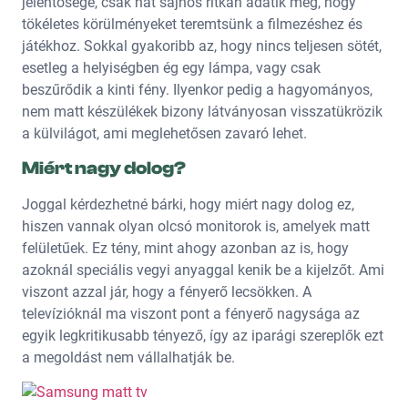
jelentősége, csak hát sajnos ritkán adatik meg, hogy
tökéletes körülményeket teremtsünk a filmezéshez és
játékhoz. Sokkal gyakoribb az, hogy nincs teljesen sötét,
esetleg a helyiségben ég egy lámpa, vagy csak
beszűrődik a kinti fény. Ilyenkor pedig a hagyományos,
nem matt készülékek bizony látványosan visszatükrözik
a külvilágot, ami meglehetősen zavaró lehet.
Miért nagy dolog?
Joggal kérdezhetné bárki, hogy miért nagy dolog ez,
hiszen vannak olyan olcsó monitorok is, amelyek matt
felületűek. Ez tény, mint ahogy azonban az is, hogy
azoknál speciális vegyi anyaggal kenik be a kijelzőt. Ami
viszont azzal jár, hogy a fényerő lecsökken. A
televízióknál ma viszont pont a fényerő nagysága az
egyik legkritikusabb tényező, így az iparági szereplők ezt
a megoldást nem vállalhatják be.