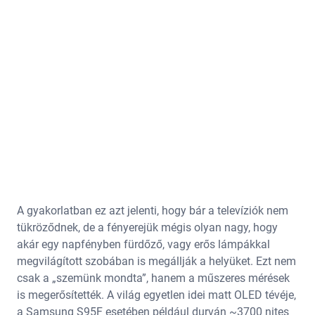
A gyakorlatban ez azt jelenti, hogy bár a televíziók nem
tükröződnek, de a fényerejük mégis olyan nagy, hogy
akár egy napfényben fürdőző, vagy erős lámpákkal
megvilágított szobában is megállják a helyüket. Ezt nem
csak a „szemünk mondta”, hanem a műszeres mérések
is megerősítették. A világ egyetlen idei matt OLED tévéje,
a Samsung S95F esetében például durván ~3700 nites