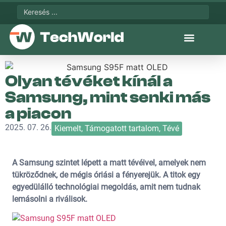
Olyan tévéket kínál a
Samsung, mint senki más
a piacon
2025. 07. 26.
Kiemelt
,
Támogatott tartalom
,
Tévé
A Samsung szintet lépett a matt tévéivel, amelyek nem
tükröződnek, de mégis óriási a fényerejük. A titok egy
egyedülálló technológiai megoldás, amit nem tudnak
lemásolni a riválisok.