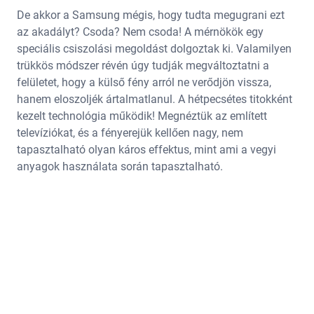
De akkor a Samsung mégis, hogy tudta megugrani ezt
az akadályt? Csoda? Nem csoda! A mérnökök egy
speciális csiszolási megoldást dolgoztak ki. Valamilyen
trükkös módszer révén úgy tudják megváltoztatni a
felületet, hogy a külső fény arról ne verődjön vissza,
hanem eloszoljék ártalmatlanul. A hétpecsétes titokként
kezelt technológia működik! Megnéztük az említett
televíziókat, és a fényerejük kellően nagy, nem
tapasztalható olyan káros effektus, mint ami a vegyi
anyagok használata során tapasztalható.