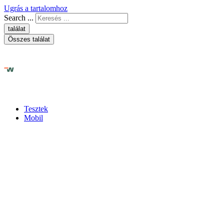
Ugrás a tartalomhoz
Search ...
találat
Összes találat
Tesztek
Mobil