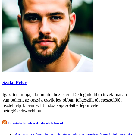
Szalai Péter
Igazi techninja, aki mindenhez is ért. De leginkább a tévék piacán
van otthon, az ország egyik legjobban felkészült tévétesztelőjét
tisztelhetjük benne. Itt tudsz kapcsolatba lépni vele:
peter@techworld.hu
Lifestyle hírek a 4Life oldalairól
Az lesz a vége, hogy kinyír minket a mesterséges intelligencia