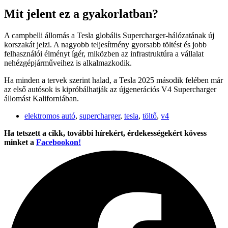
Mit jelent ez a gyakorlatban?
A campbelli állomás a Tesla globális Supercharger-hálózatának új
korszakát jelzi. A nagyobb teljesítmény gyorsabb töltést és jobb
felhasználói élményt ígér, miközben az infrastruktúra a vállalat
nehézgépjárműveihez is alkalmazkodik.
Ha minden a tervek szerint halad, a Tesla 2025 második felében már
az első autósok is kipróbálhatják az újgenerációs V4 Supercharger
állomást Kaliforniában.
elektromos autó
,
supercharger
,
tesla
,
töltő
,
v4
Ha tetszett a cikk, további hírekért, érdekességekért kövess
minket a
Facebookon!