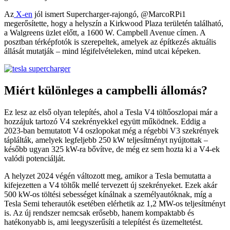
Az
X-en
jól ismert Supercharger-rajongó, @MarcoRPi1
megerősítette, hogy a helyszín a Kirkwood Plaza területén található,
a Walgreens üzlet előtt, a 1600 W. Campbell Avenue címen. A
posztban térképfotók is szerepeltek, amelyek az építkezés aktuális
állását mutatják – mind légifelvételeken, mind utcai képeken.
Miért különleges a campbelli állomás?
Ez lesz az első olyan telepítés, ahol a Tesla V4 töltőoszlopai már a
hozzájuk tartozó V4 szekrényekkel együtt működnek. Eddig a
2023-ban bemutatott V4 oszlopokat még a régebbi V3 szekrények
táplálták, amelyek legfeljebb 250 kW teljesítményt nyújtottak –
később ugyan 325 kW-ra bővítve, de még ez sem hozta ki a V4-ek
valódi potenciálját.
A helyzet 2024 végén változott meg, amikor a Tesla bemutatta a
kifejezetten a V4 töltők mellé tervezett új szekrényeket. Ezek akár
500 kW-os töltési sebességet kínálnak a személyautóknak, míg a
Tesla Semi teherautók esetében elérhetik az 1,2 MW-os teljesítményt
is. Az új rendszer nemcsak erősebb, hanem kompaktabb és
hatékonyabb is, ami leegyszerűsíti a telepítést és üzemeltetést.