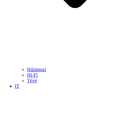
Házimozi
Hi-Fi
Tévé
IT