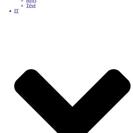
Hi-Fi
Tévé
IT