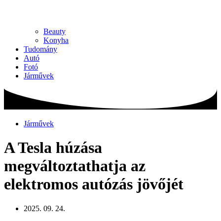
Beauty
Konyha
Tudomány
Autó
Fotó
Járművek
Járművek
A Tesla húzása
megváltoztathatja az
elektromos autózás jövőjét
2025. 09. 24.