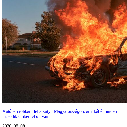
Autóban robbant fel a kütyü Magyarországon, ami kábé minden
második embernél ott van
2026. 08. 08.