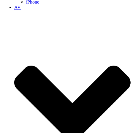
iPhone
AV