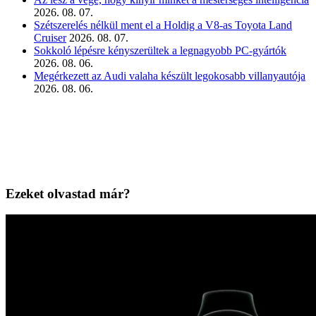
2026. 08. 07.
Szétszerelés nélkül ment el a Holdig a V8-as Toyota Land
Cruiser
2026. 08. 07.
Sokkoló lépésre kényszerültek a legnagyobb PC-gyártók
2026. 08. 06.
Megérkezett az Audi valaha készült legokosabb villanyautója
2026. 08. 06.
Ezeket olvastad már?