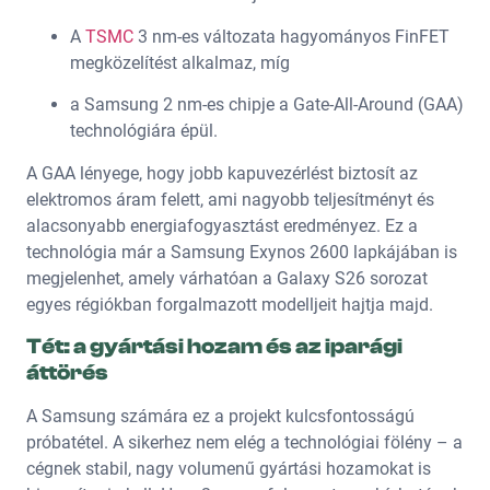
A
TSMC
3 nm-es változata hagyományos FinFET
megközelítést alkalmaz, míg
a Samsung 2 nm-es chipje a Gate-All-Around (GAA)
technológiára épül.
A GAA lényege, hogy jobb kapuvezérlést biztosít az
elektromos áram felett, ami nagyobb teljesítményt és
alacsonyabb energiafogyasztást eredményez. Ez a
technológia már a Samsung Exynos 2600 lapkájában is
megjelenhet, amely várhatóan a Galaxy S26 sorozat
egyes régiókban forgalmazott modelljeit hajtja majd.
Tét: a gyártási hozam és az iparági
áttörés
A Samsung számára ez a projekt kulcsfontosságú
próbatétel. A sikerhez nem elég a technológiai fölény – a
cégnek stabil, nagy volumenű gyártási hozamokat is