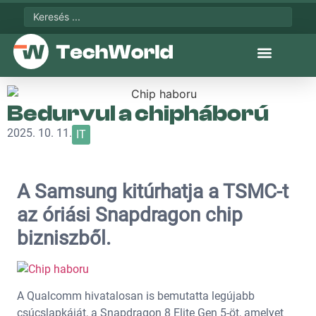
Bedurvul a chipháború
2025. 10. 11.
IT
A Samsung kitúrhatja a TSMC-t
az óriási Snapdragon chip
bizniszből.
A Qualcomm hivatalosan is bemutatta legújabb
csúcslapkáját, a Snapdragon 8 Elite Gen 5-öt, amelyet