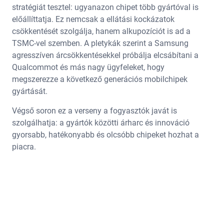
stratégiát tesztel: ugyanazon chipet több gyártóval is
előállíttatja. Ez nemcsak a ellátási kockázatok
csökkentését szolgálja, hanem alkupozíciót is ad a
TSMC-vel szemben. A pletykák szerint a Samsung
agresszíven árcsökkentésekkel próbálja elcsábítani a
Qualcommot és más nagy ügyfeleket, hogy
megszerezze a következő generációs mobilchipek
gyártását.
Végső soron ez a verseny a fogyasztók javát is
szolgálhatja: a gyártók közötti árharc és innováció
gyorsabb, hatékonyabb és olcsóbb chipeket hozhat a
piacra.