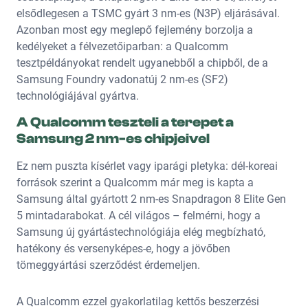
elsődlegesen a TSMC gyárt 3 nm-es (N3P) eljárásával.
Azonban most egy meglepő fejlemény borzolja a
kedélyeket a félvezetőiparban: a Qualcomm
tesztpéldányokat rendelt ugyanebből a chipből, de a
Samsung Foundry vadonatúj 2 nm-es (SF2)
technológiájával gyártva.
A Qualcomm teszteli a terepet a
Samsung 2 nm-es chipjeivel
Ez nem puszta kísérlet vagy iparági pletyka: dél-koreai
források szerint a Qualcomm már meg is kapta a
Samsung által gyártott 2 nm-es Snapdragon 8 Elite Gen
5 mintadarabokat. A cél világos – felmérni, hogy a
Samsung új gyártástechnológiája elég megbízható,
hatékony és versenyképes-e, hogy a jövőben
tömeggyártási szerződést érdemeljen.
A Qualcomm ezzel gyakorlatilag kettős beszerzési