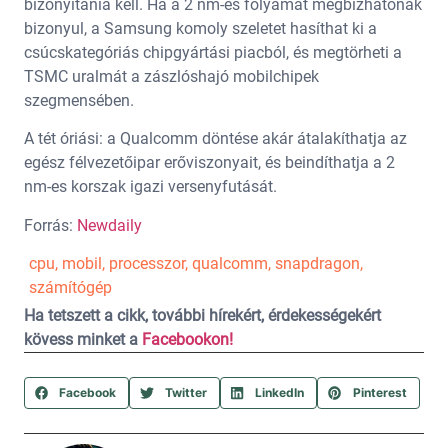
bizonyítania kell. Ha a 2 nm-es folyamat megbízhatónak
bizonyul, a Samsung komoly szeletet hasíthat ki a
csúcskategóriás chipgyártási piacból, és megtörheti a
TSMC uralmát a zászlóshajó mobilchipek
szegmensében.
A tét óriási: a Qualcomm döntése akár átalakíthatja az
egész félvezetőipar erőviszonyait, és beindíthatja a 2
nm-es korszak igazi versenyfutását.
Forrás:
Newdaily
cpu
,
mobil
,
processzor
,
qualcomm
,
snapdragon
,
számítógép
Ha tetszett a cikk, további hírekért, érdekességekért
kövess minket a
Facebookon!
Facebook
Twitter
LinkedIn
Pinterest