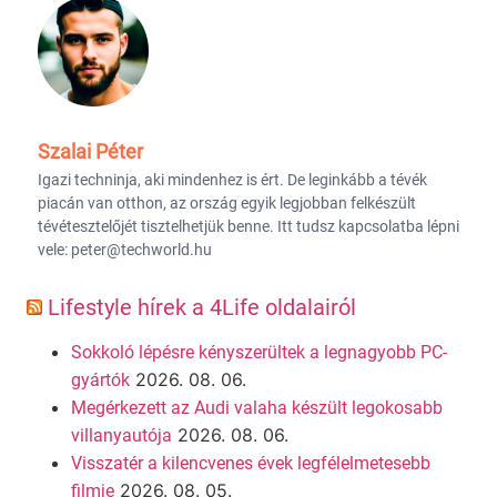
Szalai Péter
Igazi techninja, aki mindenhez is ért. De leginkább a tévék
piacán van otthon, az ország egyik legjobban felkészült
tévétesztelőjét tisztelhetjük benne. Itt tudsz kapcsolatba lépni
vele: peter@techworld.hu
Lifestyle hírek a 4Life oldalairól
Sokkoló lépésre kényszerültek a legnagyobb PC-
2026. 08. 06.
gyártók
Megérkezett az Audi valaha készült legokosabb
2026. 08. 06.
villanyautója
Visszatér a kilencvenes évek legfélelmetesebb
2026. 08. 05.
filmje