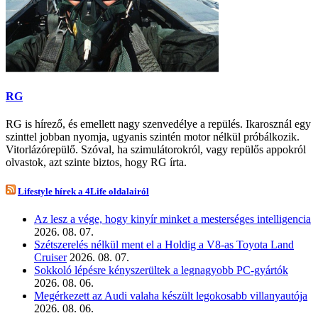
RG
RG is hírező, és emellett nagy szenvedélye a repülés. Ikarosznál egy
szinttel jobban nyomja, ugyanis szintén motor nélkül próbálkozik.
Vitorlázórepülő. Szóval, ha szimulátorokról, vagy repülős appokról
olvastok, azt szinte biztos, hogy RG írta.
Lifestyle hírek a 4Life oldalairól
Az lesz a vége, hogy kinyír minket a mesterséges intelligencia
2026. 08. 07.
Szétszerelés nélkül ment el a Holdig a V8-as Toyota Land
Cruiser
2026. 08. 07.
Sokkoló lépésre kényszerültek a legnagyobb PC-gyártók
2026. 08. 06.
Megérkezett az Audi valaha készült legokosabb villanyautója
2026. 08. 06.