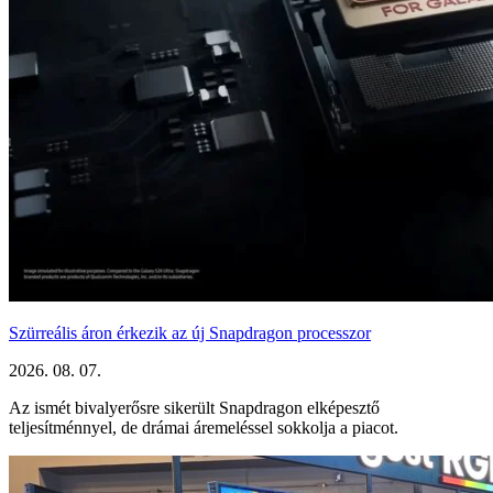
Szürreális áron érkezik az új Snapdragon processzor
2026. 08. 07.
Az ismét bivalyerősre sikerült Snapdragon elképesztő
teljesítménnyel, de drámai áremeléssel sokkolja a piacot.