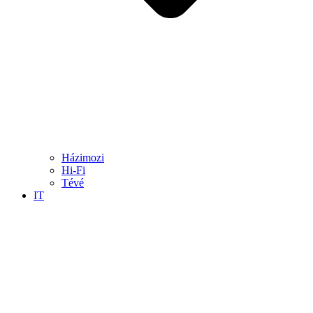
Házimozi
Hi-Fi
Tévé
IT