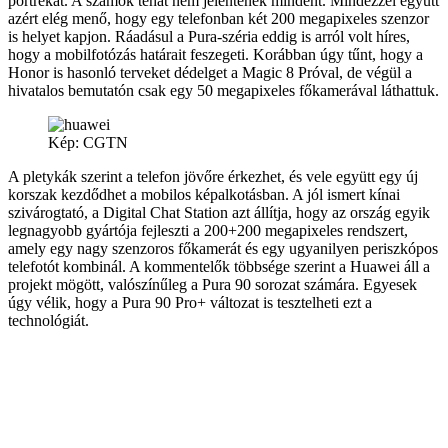
portrékat. A számok tehát nem jelentenek mindent. Mindezzel együtt
azért elég menő, hogy egy telefonban két 200 megapixeles szenzor
is helyet kapjon. Ráadásul a Pura-széria eddig is arról volt híres,
hogy a mobilfotózás határait feszegeti. Korábban úgy tűnt, hogy a
Honor is hasonló terveket dédelget a Magic 8 Próval, de végül a
hivatalos bemutatón csak egy 50 megapixeles főkamerával láthattuk.
Kép: CGTN
A pletykák szerint a telefon jövőre érkezhet, és vele együtt egy új
korszak kezdődhet a mobilos képalkotásban. A jól ismert kínai
szivárogtató, a Digital Chat Station azt állítja, hogy az ország egyik
legnagyobb gyártója fejleszti a 200+200 megapixeles rendszert,
amely egy nagy szenzoros főkamerát és egy ugyanilyen periszkópos
telefotót kombinál. A kommentelők többsége szerint a Huawei áll a
projekt mögött, valószínűleg a Pura 90 sorozat számára. Egyesek
úgy vélik, hogy a Pura 90 Pro+ változat is tesztelheti ezt a
technológiát.