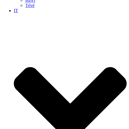
Hi-Fi
Tévé
IT