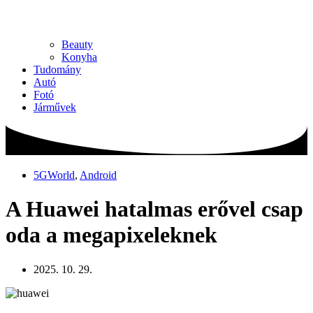
Beauty
Konyha
Tudomány
Autó
Fotó
Járművek
5GWorld
,
Android
A Huawei hatalmas erővel csap
oda a megapixeleknek
2025. 10. 29.