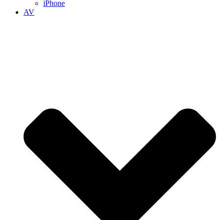
iPhone
AV