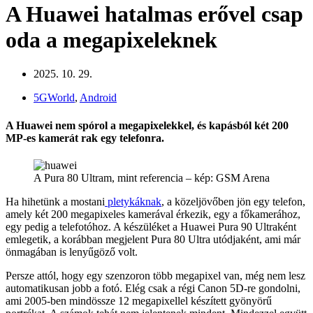
A Huawei hatalmas erővel csap
oda a megapixeleknek
2025. 10. 29.
5GWorld
,
Android
A Huawei nem spórol a megapixelekkel, és kapásból két 200
MP-es kamerát rak egy telefonra.
A Pura 80 Ultram, mint referencia – kép: GSM Arena
Ha hihetünk a mostani
pletykáknak
, a közeljövőben jön egy telefon,
amely két 200 megapixeles kamerával érkezik, egy a főkamerához,
egy pedig a telefotóhoz. A készüléket a Huawei Pura 90 Ultraként
emlegetik, a korábban megjelent Pura 80 Ultra utódjaként, ami már
önmagában is lenyűgöző volt.
Persze attól, hogy egy szenzoron több megapixel van, még nem lesz
automatikusan jobb a fotó. Elég csak a régi Canon 5D-re gondolni,
ami 2005-ben mindössze 12 megapixellel készített gyönyörű