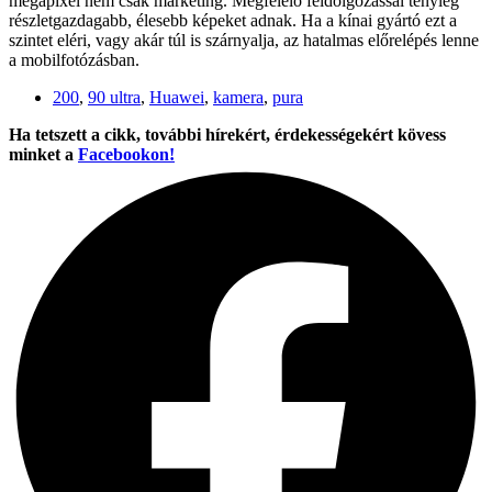
megapixel nem csak marketing. Megfelelő feldolgozással tényleg
részletgazdagabb, élesebb képeket adnak. Ha a kínai gyártó ezt a
szintet eléri, vagy akár túl is szárnyalja, az hatalmas előrelépés lenne
a mobilfotózásban.
200
,
90 ultra
,
Huawei
,
kamera
,
pura
Ha tetszett a cikk, további hírekért, érdekességekért kövess
minket a
Facebookon!