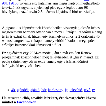
98UT9100
ugyanis egy hatalmas, ám mégis nagyon megfizethető
televízió. Ez ugyanis a jelenlegi piac egyik legjobb árú 98
hüvelykes, azaz durván 2,5 méteres képátlóval bíró televíziója.
A gigantikus képméretnek köszönhetően viszonylag olcsón képes
megteremteni bármely otthonban a mozi illúzióját. Ráadásul a hang
terén is extrát kínál, hiszen egy ikermélynyomós, 2.2 csatornás 40
wattos hangrendszert kapott, amely ebből fakadóan meglepően
erőteljes basszusokkal kényezteti a fület.
Ez egyébként egy 2024-es modell, ám a már említett Renew
programnak köszönhetően még fél évtizeden át „friss” marad. Ez
pedig szintén egy olyan extra, amely egy vásárlási döntést
befolyásoló tényező lehet.
4k
,
ajándék
,
ajánló
,
hdr
,
karácsony
,
lg
,
televízió
,
tévé
,
tv
Ha tetszett a cikk, további hírekért, érdekességekért kövess
minket a
Facebookon!