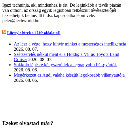
Igazi techninja, aki mindenhez is ért. De leginkább a tévék piacán
van otthon, az ország egyik legjobban felkészült tévétesztelőjét
tisztelhetjük benne. Itt tudsz kapcsolatba lépni vele:
peter@techworld.hu
Lifestyle hírek a 4Life oldalairól
Az lesz a vége, hogy kinyír minket a mesterséges intelligencia
2026. 08. 07.
Szétszerelés nélkül ment el a Holdig a V8-as Toyota Land
Cruiser
2026. 08. 07.
Sokkoló lépésre kényszerültek a legnagyobb PC-gyártók
2026. 08. 06.
Megérkezett az Audi valaha készült legokosabb villanyautója
2026. 08. 06.
Ezeket olvastad már?