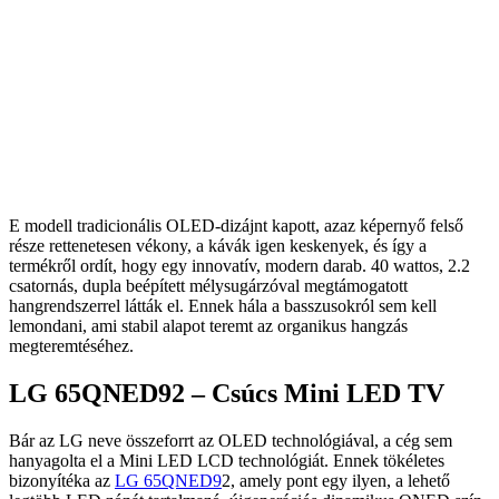
E modell tradicionális OLED-dizájnt kapott, azaz képernyő felső
része rettenetesen vékony, a kávák igen keskenyek, és így a
termékről ordít, hogy egy innovatív, modern darab. 40 wattos, 2.2
csatornás, dupla beépített mélysugárzóval megtámogatott
hangrendszerrel látták el. Ennek hála a basszusokról sem kell
lemondani, ami stabil alapot teremt az organikus hangzás
megteremtéséhez.
LG 65QNED92 – Csúcs Mini LED TV
Bár az LG neve összeforrt az OLED technológiával, a cég sem
hanyagolta el a Mini LED LCD technológiát. Ennek tökéletes
bizonyítéka az
LG 65QNED9
2, amely pont egy ilyen, a lehető