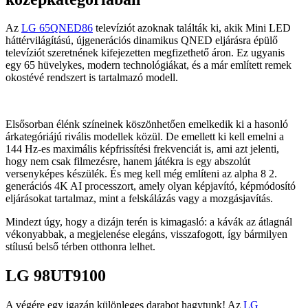
Az
LG 65QNED86
televíziót azoknak találták ki, akik Mini LED
háttérvilágítású, újgenerációs dinamikus QNED eljárásra épülő
televíziót szeretnének kifejezetten megfizethető áron. Ez ugyanis
egy 65 hüvelykes, modern technológiákat, és a már említett remek
okostévé rendszert is tartalmazó modell.
Elsősorban élénk színeinek köszönhetően emelkedik ki a hasonló
árkategóriájú rivális modellek közül. De emellett ki kell emelni a
144 Hz-es maximális képfrissítési frekvenciát is, ami azt jelenti,
hogy nem csak filmezésre, hanem játékra is egy abszolút
versenyképes készülék. És meg kell még említeni az alpha 8 2.
generációs 4K AI processzort, amely olyan képjavító, képmódosító
eljárásokat tartalmaz, mint a felskálázás vagy a mozgásjavítás.
Mindezt úgy, hogy a dizájn terén is kimagasló: a kávák az átlagnál
vékonyabbak, a megjelenése elegáns, visszafogott, így bármilyen
stílusú belső térben otthonra lelhet.
LG 98UT9100
A végére egy igazán különleges darabot hagytunk! Az
LG