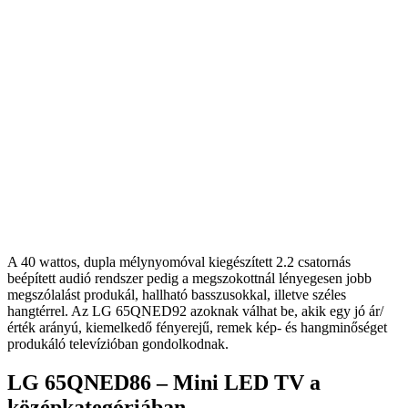
A 40 wattos, dupla mélynyomóval kiegészített 2.2 csatornás
beépített audió rendszer pedig a megszokottnál lényegesen jobb
megszólalást produkál, hallható basszusokkal, illetve széles
hangtérrel. Az LG 65QNED92 azoknak válhat be, akik egy jó ár/
érték arányú, kiemelkedő fényerejű, remek kép- és hangminőséget
produkáló televízióban gondolkodnak.
LG 65QNED86 – Mini LED TV a
középkategóriában