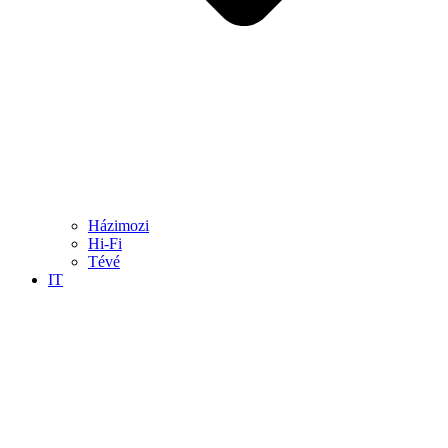
Házimozi
Hi-Fi
Tévé
IT