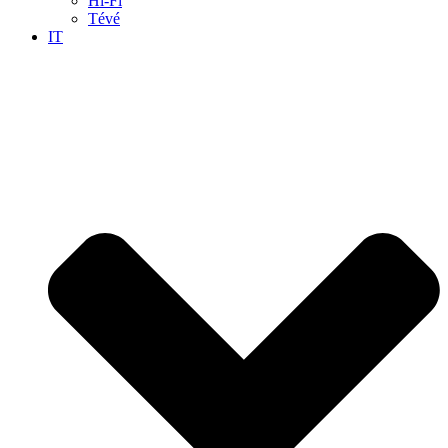
Hi-Fi
Tévé
IT