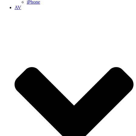
iPhone
AV