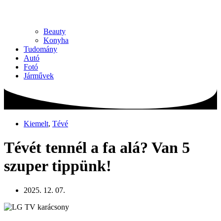
Beauty
Konyha
Tudomány
Autó
Fotó
Járművek
Kiemelt
,
Tévé
Tévét tennél a fa alá? Van 5
szuper tippünk!
2025. 12. 07.