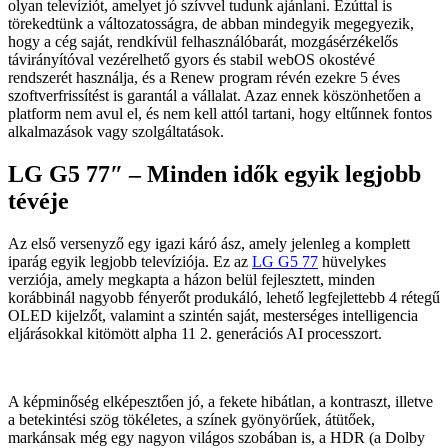
olyan televíziót, amelyet jó szívvel tudunk ajánlani. Ezúttal is
törekedtünk a változatosságra, de abban mindegyik megegyezik,
hogy a cég saját, rendkívül felhasználóbarát, mozgásérzékelős
távirányítóval vezérelhető gyors és stabil webOS okostévé
rendszerét használja, és a Renew program révén ezekre 5 éves
szoftverfrissítést is garantál a vállalat. Azaz ennek köszönhetően a
platform nem avul el, és nem kell attól tartani, hogy eltűnnek fontos
alkalmazások vagy szolgáltatások.
LG G5 77″ – Minden idők egyik legjobb
tévéje
Az első versenyző egy igazi káró ász, amely jelenleg a komplett
iparág egyik legjobb televíziója. Ez az
LG G5 77
hüvelykes
verziója, amely megkapta a házon belül fejlesztett, minden
korábbinál nagyobb fényerőt produkáló, lehető legfejlettebb 4 rétegű
OLED kijelzőt, valamint a szintén saját, mesterséges intelligencia
eljárásokkal kitömött alpha 11 2. generációs AI processzort.
A képminőség elképesztően jó, a fekete hibátlan, a kontraszt, illetve
a betekintési szög tökéletes, a színek gyönyörűek, átütőek,
markánsak még egy nagyon világos szobában is, a HDR (a Dolby