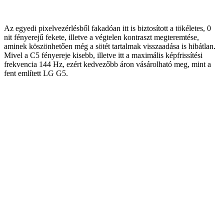
Az egyedi pixelvezérlésből fakadóan itt is biztosított a tökéletes, 0
nit fényerejű fekete, illetve a végtelen kontraszt megteremtése,
aminek köszönhetően még a sötét tartalmak visszaadása is hibátlan.
Mivel a C5 fényereje kisebb, illetve itt a maximális képfrissítési
frekvencia 144 Hz, ezért kedvezőbb áron vásárolható meg, mint a
fent említett LG G5.