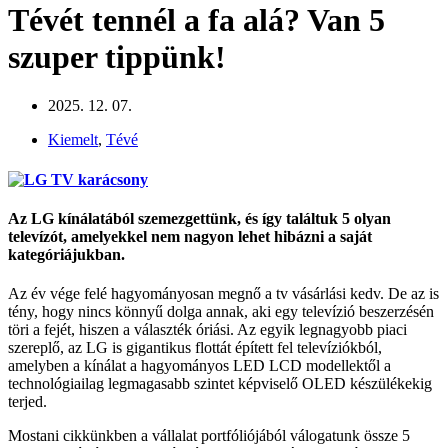
Tévét tennél a fa alá? Van 5
szuper tippünk!
2025. 12. 07.
Kiemelt
,
Tévé
Az LG kínálatából szemezgettünk, és így találtuk 5 olyan
televízót, amelyekkel nem nagyon lehet hibázni a saját
kategóriájukban.
Az év vége felé hagyományosan megnő a tv vásárlási kedv. De az is
tény, hogy nincs könnyű dolga annak, aki egy televízió beszerzésén
töri a fejét, hiszen a választék óriási. Az egyik legnagyobb piaci
szereplő, az LG is gigantikus flottát épített fel televíziókból,
amelyben a kínálat a hagyományos LED LCD modellektől a
technológiailag legmagasabb szintet képviselő OLED készülékekig
terjed.
Mostani cikkünkben a vállalat portfóliójából válogatunk össze 5