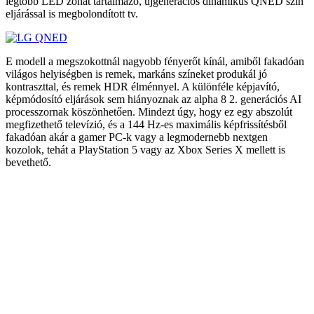
legtöbb LED zónát tartalmazó, újgenerációs dinamikus QNED szín
eljárással is megbolondított tv.
E modell a megszokottnál nagyobb fényerőt kínál, amiből fakadóan
világos helyiségben is remek, markáns színeket produkál jó
kontraszttal, és remek HDR élménnyel. A különféle képjavító,
képmódosító eljárások sem hiányoznak az alpha 8 2. generációs AI
processzornak köszönhetően. Mindezt úgy, hogy ez egy abszolút
megfizethető televízió, és a 144 Hz-es maximális képfrissítésből
fakadóan akár a gamer PC-k vagy a legmodernebb nextgen
kozolok, tehát a PlayStation 5 vagy az Xbox Series X mellett is
bevethető.