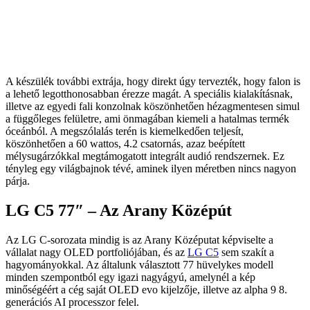
A készülék további extrája, hogy direkt úgy tervezték, hogy falon is
a lehető legotthonosabban érezze magát. A speciális kialakításnak,
illetve az egyedi fali konzolnak köszönhetően hézagmentesen simul
a függőleges felületre, ami önmagában kiemeli a hatalmas termék
óceánból. A megszólalás terén is kiemelkedően teljesít,
köszönhetően a 60 wattos, 4.2 csatornás, azaz beépített
mélysugárzókkal megtámogatott integrált audió rendszernek. Ez
tényleg egy világbajnok tévé, aminek ilyen méretben nincs nagyon
párja.
LG C5 77″ – Az Arany Középút
Az LG C-sorozata mindig is az Arany Középutat képviselte a
vállalat nagy OLED portfoliójában, és az
LG C5
sem szakít a
hagyományokkal. Az általunk választott 77 hüvelykes modell
minden szempontból egy igazi nagyágyú, amelynél a kép
minőségéért a cég saját OLED evo kijelzője, illetve az alpha 9 8.
generációs AI processzor felel.