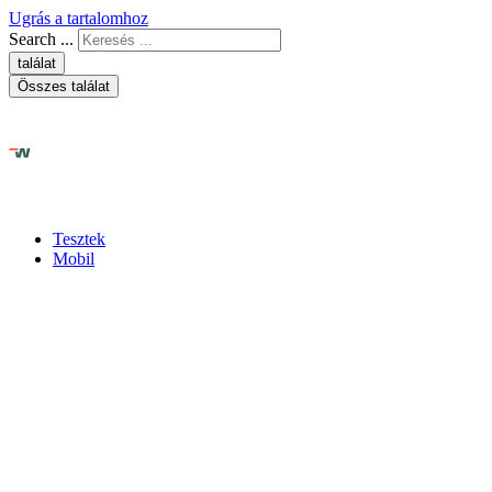
Ugrás a tartalomhoz
Search ...
találat
Összes találat
Tesztek
Mobil