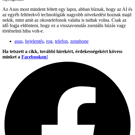
Az Asus most mindent feltett egy lapra, abban bíznak, hogy az AI és
az egyéb feltörekvő technológiák nagyobb növekedést hoznak majd
nekik, mint amit az okostelefonok valaha is tudtak volna. Csak az
idő fogja eldönteni, hogy ez a visszavonulás zseniális húzás vagy
történelmi hiba volt-e.
asus
,
bejelentés
,
rog
,
telefon
,
zenphone
Ha tetszett a cikk, további hírekért, érdekességekért kövess
minket a
Facebookon!