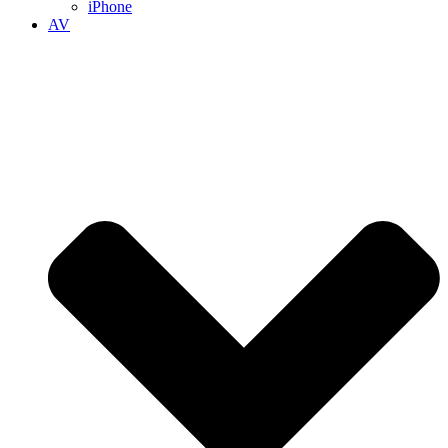
iPhone
AV