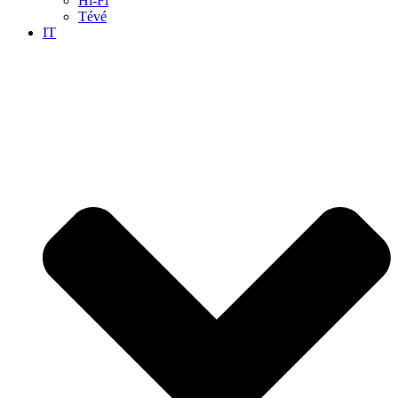
Hi-Fi
Tévé
IT