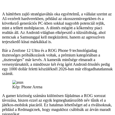
A háttérben zajló stratégiaváltás oka egyértelmű, a vállalat szerint az
AI-vezérelt hardverekben, például az okosszemüvegekben és a
következő generációs PC-kben sokkal nagyobb potenciál rejlik,
mint a telített mobilpiacon. A döntés mögött a kőkemény piaci
realitás áll. Az Android-világban elképesztő a túlzsúfoltság, ahol
nemcsak a Samsunggal kell megküzdeni, hanem az agresszíven
terjeszkedő kínai márkákkal is.
Bár a Zenfone 12 Ultra és a ROG Phone 9 technológiailag
tisztességes próbálkozások voltak, a prémium kategóriában a
„tisztességes” már kevés. A kamerák minősége elmaradt a
versenytársaktól, a mindössze két évig ígért Android-frissítés pedig
egy 1000 dollár feletti készüléknél 2026-ban már elfogadhatatlannak
számít.
Kép: Phone Arena
A gamer közösség számára különösen fájdalmas a ROG sorozat
távozása, hiszen ezzel az egyik legmeghatározóbb név tűnik el a
játékos-mobilok piacáról. Ez hatalmas lehetőséget ad a riválisoknak,
például a Redmagicnek, hogy magukhoz csábítsák az árván maradt
rajongókat.