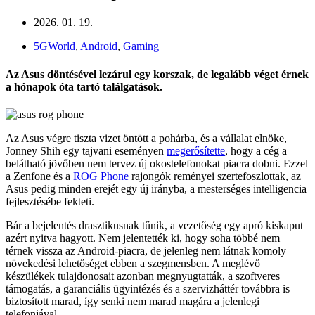
2026. 01. 19.
5GWorld
,
Android
,
Gaming
Az Asus döntésével lezárul egy korszak, de legalább véget érnek
a hónapok óta tartó találgatások.
Az Asus végre tiszta vizet öntött a pohárba, és a vállalat elnöke,
Jonney Shih egy tajvani eseményen
megerősítette
, hogy a cég a
belátható jövőben nem tervez új okostelefonokat piacra dobni. Ezzel
a Zenfone és a
ROG Phone
rajongók reményei szertefoszlottak, az
Asus pedig minden erejét egy új irányba, a mesterséges intelligencia
fejlesztésébe fekteti.
Bár a bejelentés drasztikusnak tűnik, a vezetőség egy apró kiskaput
azért nyitva hagyott. Nem jelentették ki, hogy soha többé nem
térnek vissza az Android-piacra, de jelenleg nem látnak komoly
növekedési lehetőséget ebben a szegmensben. A meglévő
készülékek tulajdonosait azonban megnyugtatták, a szoftveres
támogatás, a garanciális ügyintézés és a szervizháttér továbbra is
biztosított marad, így senki nem marad magára a jelenlegi
telefonjával.