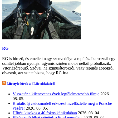
RG
RG is hírező, és emellett nagy szenvedélye a repülés. Ikarosznál egy
szinttel jobban nyomja, ugyanis szintén motor nélkül próbálkozik.
Vitorlázórepülő. Szóval, ha szimulátorokról, vagy repülős appokról
olvastok, azt szinte biztos, hogy RG írta.
Lifestyle hírek a 4Life oldalairól
Visszatér a kilencvenes évek legfélelmetesebb filmje
2026.
08. 05.
Brutális új csúcsmodell érkezését szellőztette meg a Porsche
vezére!
2026. 08. 05.
Hűtési kisokos a 40 fokos kánikulában
2026. 08. 04.
Elképesztő hibát vétettek a Ford mérnökei
2026. 08. 04.