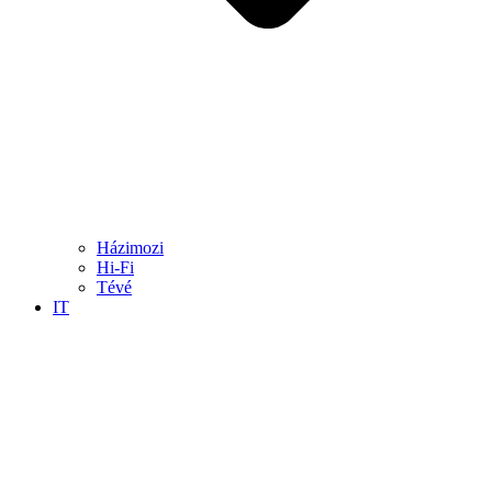
Házimozi
Hi-Fi
Tévé
IT