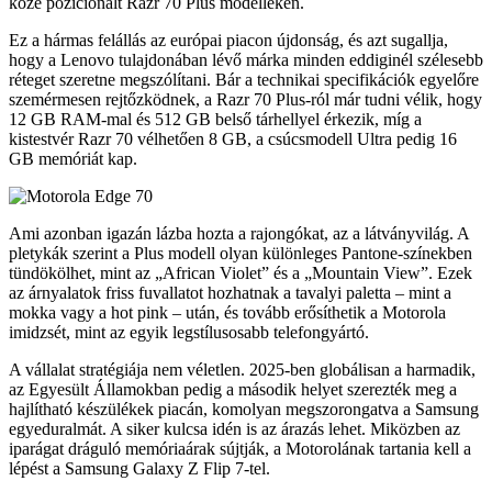
közé pozicionált Razr 70 Plus modelleken.
Ez a hármas felállás az európai piacon újdonság, és azt sugallja,
hogy a Lenovo tulajdonában lévő márka minden eddiginél szélesebb
réteget szeretne megszólítani. Bár a technikai specifikációk egyelőre
szemérmesen rejtőzködnek, a Razr 70 Plus-ról már tudni vélik, hogy
12 GB RAM-mal és 512 GB belső tárhellyel érkezik, míg a
kistestvér Razr 70 vélhetően 8 GB, a csúcsmodell Ultra pedig 16
GB memóriát kap.
Ami azonban igazán lázba hozta a rajongókat, az a látványvilág. A
pletykák szerint a Plus modell olyan különleges Pantone-színekben
tündökölhet, mint az „African Violet” és a „Mountain View”. Ezek
az árnyalatok friss fuvallatot hozhatnak a tavalyi paletta – mint a
mokka vagy a hot pink – után, és tovább erősíthetik a Motorola
imidzsét, mint az egyik legstílusosabb telefongyártó.
A vállalat stratégiája nem véletlen. 2025-ben globálisan a harmadik,
az Egyesült Államokban pedig a második helyet szerezték meg a
hajlítható készülékek piacán, komolyan megszorongatva a Samsung
egyeduralmát. A siker kulcsa idén is az árazás lehet. Miközben az
iparágat dráguló memóriaárak sújtják, a Motorolának tartania kell a
lépést a Samsung Galaxy Z Flip 7-tel.