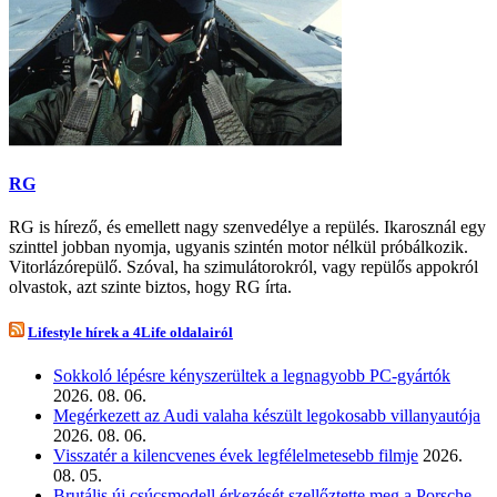
RG
RG is hírező, és emellett nagy szenvedélye a repülés. Ikarosznál egy
szinttel jobban nyomja, ugyanis szintén motor nélkül próbálkozik.
Vitorlázórepülő. Szóval, ha szimulátorokról, vagy repülős appokról
olvastok, azt szinte biztos, hogy RG írta.
Lifestyle hírek a 4Life oldalairól
Sokkoló lépésre kényszerültek a legnagyobb PC-gyártók
2026. 08. 06.
Megérkezett az Audi valaha készült legokosabb villanyautója
2026. 08. 06.
Visszatér a kilencvenes évek legfélelmetesebb filmje
2026.
08. 05.
Brutális új csúcsmodell érkezését szellőztette meg a Porsche