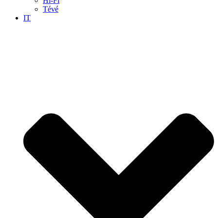
Hi-Fi
Tévé
IT