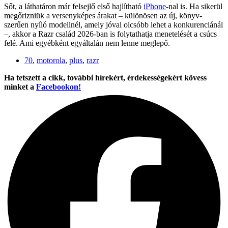
Sőt, a láthatáron már felsejlő első hajlítható
iPhone
-nal is. Ha sikerül
megőrizniük a versenyképes árakat – különösen az új, könyv-
szerűen nyíló modellnél, amely jóval olcsóbb lehet a konkurenciánál
–, akkor a Razr család 2026-ban is folytathatja menetelését a csúcs
felé. Ami egyébként egyáltalán nem lenne meglepő.
70
,
motorola
,
plus
,
razr
Ha tetszett a cikk, további hírekért, érdekességekért kövess
minket a
Facebookon!