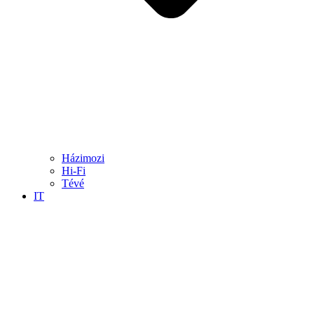
Házimozi
Hi-Fi
Tévé
IT