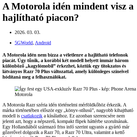
A Motorola idén mindent visz a
hajlítható piacon?
2026. 03. 03.
5GWorld
,
Android
A Motorola idén nem bízza a véletlenre a hajlítható telefonok
piacát. Úgy tűnik, a korábbi két modell helyett immár három
különböző „kagylómobil” érkezhet, köztük egy titokzatos és
látványos Razr 70 Plus változattal, amely különleges színeivel
hódítaná meg a felhasználókat.
Motorola
A Motorola Razr széria idén történelmi mérföldkőhöz érkezik. A
márka történetében először egy „könyv-stílusú”, nagyobb kihajtható
modell is
csatlakozik
a kínálathoz. Ez azonban szerencsére nem
jelenti azt, hogy a népszerű, kompakt flipek háttérbe szorulnának.
Egy Hollandiából származó friss infó szerint ugyanis a gyártó már
gőzerővel dolgozik a Razr 70, a Razr 70 Ultra, valamint a kettő