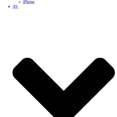
iPhone
AV