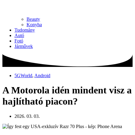
Beauty
Konyha
Tudomány
Autó
Fotó
Járművek
5GWorld
,
Android
A Motorola idén mindent visz a
hajlítható piacon?
2026. 03. 03.