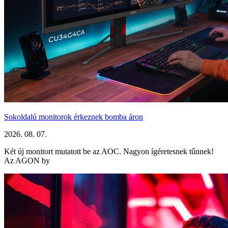
Sokoldalú monitorok érkeznek bomba áron
2026. 08. 07.
Két új monitort mutatott be az AOC. Nagyon ígéretesnek tűnnek!
Az AGON by