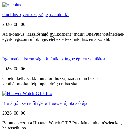
OnePlus: gyerekek, vége, pakolunk!
2026. 08. 06.
Az ikonikus „zászlóshajó-gyilkosként” indult OnePlus történetének
egyik legszomorúbb fejezetéhez érkeztünk, hiszen a korábbi
Irgalmatlan baromságnak tűnik az ingbe épített ventilátor
2026. 08. 06.
Cipelni kell az akkumulátort hozzá, ráadásul nehéz is a
ventilátorokkal felpimpelt drága ruhácska.
Brutál jó üzemidőt ígér a Huawei új okos órája.
2026. 08. 06.
Bemutatkozott a Huawei Watch GT 7 Pro. Mutatjuk a részleteket,
ha tetszik, ha