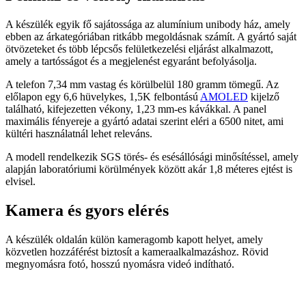
A készülék egyik fő sajátossága az alumínium unibody ház, amely
ebben az árkategóriában ritkább megoldásnak számít. A gyártó saját
ötvözeteket és több lépcsős felületkezelési eljárást alkalmazott,
amely a tartósságot és a megjelenést egyaránt befolyásolja.
A telefon 7,34 mm vastag és körülbelül 180 gramm tömegű. Az
előlapon egy 6,6 hüvelykes, 1,5K felbontású
AMOLED
kijelző
található, kifejezetten vékony, 1,23 mm-es kávákkal. A panel
maximális fényereje a gyártó adatai szerint eléri a 6500 nitet, ami
kültéri használatnál lehet releváns.
A modell rendelkezik SGS törés- és esésállósági minősítéssel, amely
alapján laboratóriumi körülmények között akár 1,8 méteres ejtést is
elvisel.
Kamera és gyors elérés
A készülék oldalán külön kameragomb kapott helyet, amely
közvetlen hozzáférést biztosít a kameraalkalmazáshoz. Rövid
megnyomásra fotó, hosszú nyomásra videó indítható.