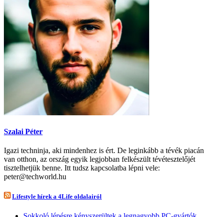
Szalai Péter
Igazi techninja, aki mindenhez is ért. De leginkább a tévék piacán
van otthon, az ország egyik legjobban felkészült tévétesztelőjét
tisztelhetjük benne. Itt tudsz kapcsolatba lépni vele:
peter@techworld.hu
Lifestyle hírek a 4Life oldalairól
Sokkoló lépésre kényszerültek a legnagyobb PC-gyártók