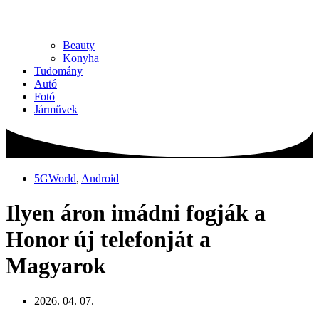
Beauty
Konyha
Tudomány
Autó
Fotó
Járművek
5GWorld
,
Android
Ilyen áron imádni fogják a
Honor új telefonját a
Magyarok
2026. 04. 07.