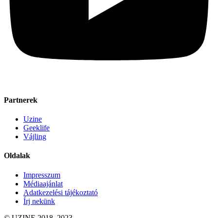
Partnerek
Uzine
Geeklife
Vájling
Oldalak
Impresszum
Médiaajánlat
Adatkezelési tájékoztató
Írj nekünk
© UZINE 2018–2023