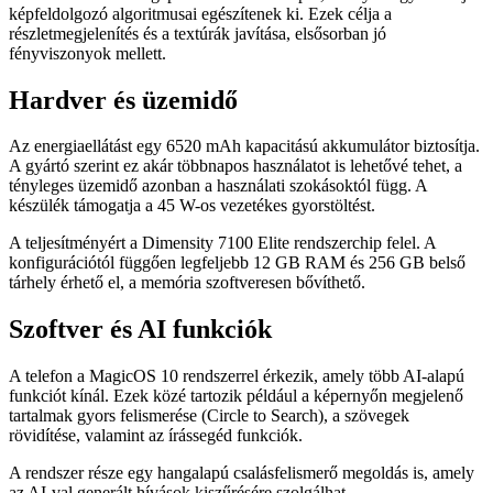
képfeldolgozó algoritmusai egészítenek ki. Ezek célja a
részletmegjelenítés és a textúrák javítása, elsősorban jó
fényviszonyok mellett.
Hardver és üzemidő
Az energiaellátást egy 6520 mAh kapacitású akkumulátor biztosítja.
A gyártó szerint ez akár többnapos használatot is lehetővé tehet, a
tényleges üzemidő azonban a használati szokásoktól függ. A
készülék támogatja a 45 W-os vezetékes gyorstöltést.
A teljesítményért a Dimensity 7100 Elite rendszerchip felel. A
konfigurációtól függően legfeljebb 12 GB RAM és 256 GB belső
tárhely érhető el, a memória szoftveresen bővíthető.
Szoftver és AI funkciók
A telefon a
MagicOS 10
rendszerrel érkezik, amely több AI-alapú
funkciót kínál. Ezek közé tartozik például a képernyőn megjelenő
tartalmak gyors felismerése (Circle to Search), a szövegek
rövidítése, valamint az írássegéd funkciók.
A rendszer része egy hangalapú csalásfelismerő megoldás is, amely
az AI-val generált hívások kiszűrésére szolgálhat.