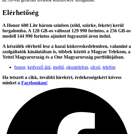
Elérhetőség
A Honor 600 Lite három színben (zöld, szürke, fekete) kerül
forgalomba. A 128 GB-os változat 129 990 forintos, a 256 GB-os
modell 144 990 forintos ajánlott fogyasztói áron indul.
A készülék elérhető lesz a hazai kiskereskedelemben, valamint a
szolgáltatók kínálatában is, többek között a
Magyar Telekom
, a
Yettel Magyarország
és a
One Magyarország
portfóliójában.
honor
,
kedvező árú
,
mobil
,
okostelefon
,
olcsó
,
telefon
Ha tetszett a cikk, további hírekért, érdekességekért kövess
minket a
Facebookon!