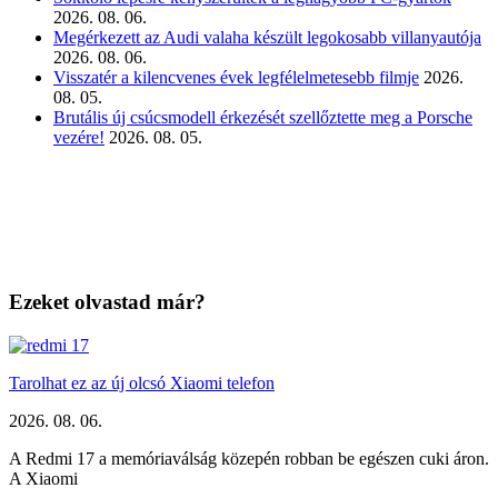
2026. 08. 06.
Megérkezett az Audi valaha készült legokosabb villanyautója
2026. 08. 06.
Visszatér a kilencvenes évek legfélelmetesebb filmje
2026.
08. 05.
Brutális új csúcsmodell érkezését szellőztette meg a Porsche
vezére!
2026. 08. 05.
Ezeket olvastad már?
Tarolhat ez az új olcsó Xiaomi telefon
2026. 08. 06.
A Redmi 17 a memóriaválság közepén robban be egészen cuki áron.
A Xiaomi