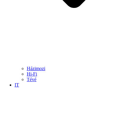
Házimozi
Hi-Fi
Tévé
IT