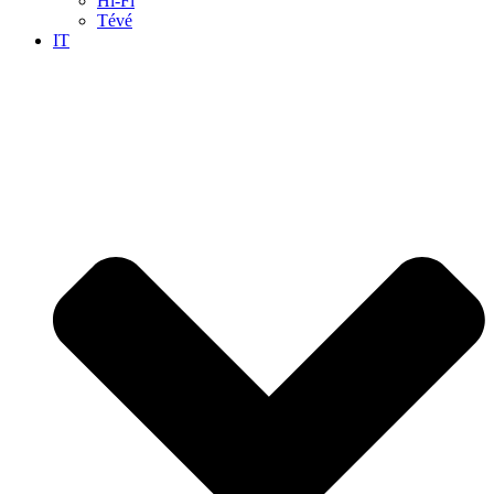
Hi-Fi
Tévé
IT