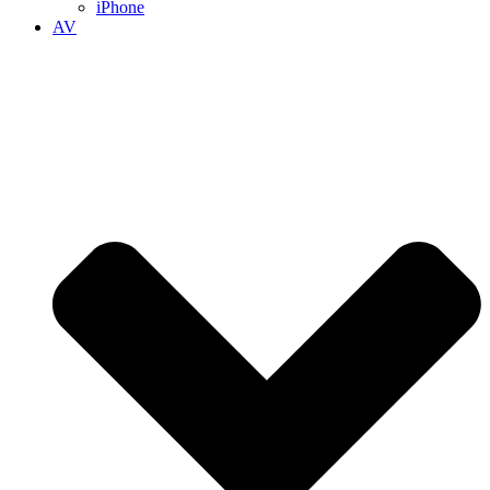
iPhone
AV