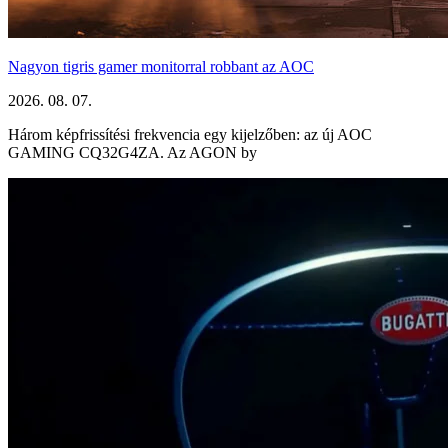
Nagyon tigris gamer monitorral robbant az AOC
2026. 08. 07.
Három képfrissítési frekvencia egy kijelzőben: az új AOC
GAMING CQ32G4ZA. Az AGON by