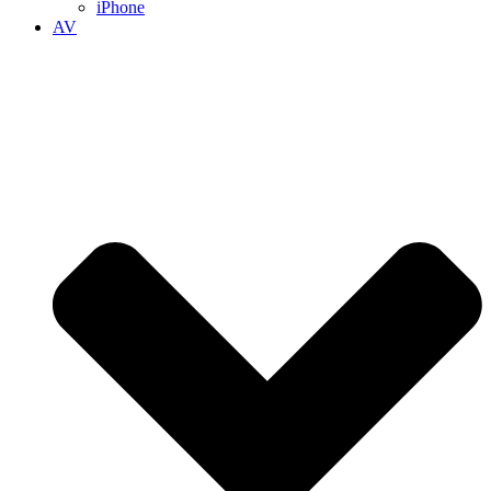
iPhone
AV