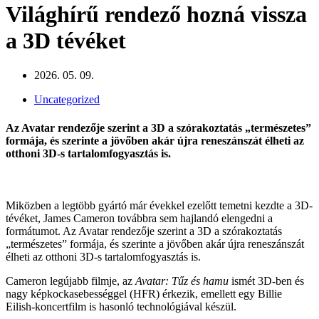
Világhírű rendező hozná vissza
a 3D tévéket
2026. 05. 09.
Uncategorized
Az Avatar rendezője szerint a 3D a szórakoztatás „természetes”
formája, és szerinte a jövőben akár újra reneszánszát élheti az
otthoni 3D-s tartalomfogyasztás is.
Miközben a legtöbb gyártó már évekkel ezelőtt temetni kezdte a 3D-
tévéket, James Cameron továbbra sem hajlandó elengedni a
formátumot. Az Avatar rendezője szerint a 3D a szórakoztatás
„természetes” formája, és szerinte a jövőben akár újra reneszánszát
élheti az otthoni 3D-s tartalomfogyasztás is.
Cameron legújabb filmje, az
Avatar: Tűz és hamu
ismét 3D-ben és
nagy képkockasebességgel (HFR) érkezik, emellett egy Billie
Eilish-koncertfilm is hasonló technológiával készül.