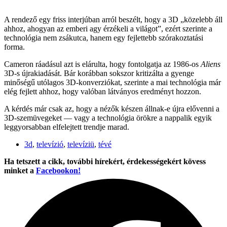
A rendező egy friss interjúban arról beszélt, hogy a 3D „közelebb áll
ahhoz, ahogyan az emberi agy érzékeli a világot”, ezért szerinte a
technológia nem zsákutca, hanem egy fejlettebb szórakoztatási
forma.
Cameron ráadásul azt is elárulta, hogy fontolgatja az 1986-os
Aliens
3D-s újrakiadását. Bár korábban sokszor kritizálta a gyenge
minőségű utólagos 3D-konverziókat, szerinte a mai technológia már
elég fejlett ahhoz, hogy valóban látványos eredményt hozzon.
A kérdés már csak az, hogy a nézők készen állnak-e újra elővenni a
3D-szemüvegeket — vagy a technológia örökre a nappalik egyik
leggyorsabban elfelejtett trendje marad.
3d
,
televízió
,
televíziü
,
tévé
Ha tetszett a cikk, további hírekért, érdekességekért kövess
minket a
Facebookon!