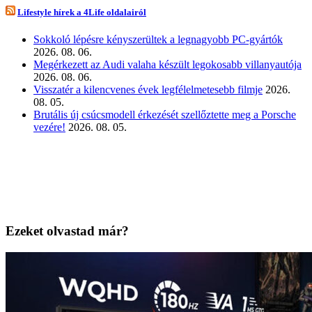
Lifestyle hírek a 4Life oldalairól
Sokkoló lépésre kényszerültek a legnagyobb PC-gyártók
2026. 08. 06.
Megérkezett az Audi valaha készült legokosabb villanyautója
2026. 08. 06.
Visszatér a kilencvenes évek legfélelmetesebb filmje
2026.
08. 05.
Brutális új csúcsmodell érkezését szellőztette meg a Porsche
vezére!
2026. 08. 05.
Ezeket olvastad már?