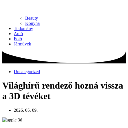
Beauty
Konyha
Tudomány
Autó
Fotó
Járművek
Uncategorized
Világhírű rendező hozná vissza
a 3D tévéket
2026. 05. 09.