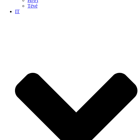
Hi-Fi
Tévé
IT