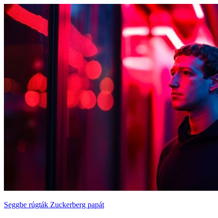
Seggbe rúgták Zuckerberg papát