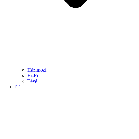
Házimozi
Hi-Fi
Tévé
IT