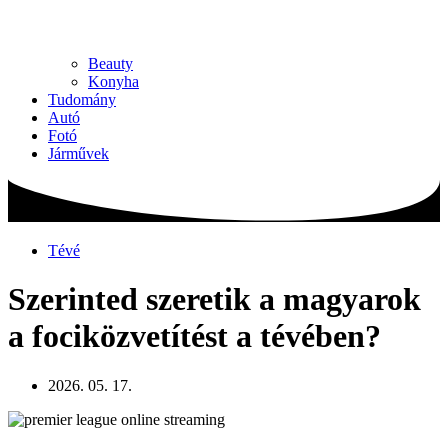
Beauty
Konyha
Tudomány
Autó
Fotó
Járművek
Tévé
Szerinted szeretik a magyarok
a fociközvetítést a tévében?
2026. 05. 17.