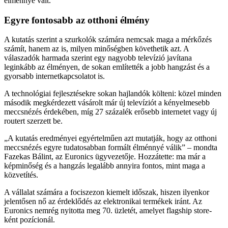
élménnyé vált.
Egyre fontosabb az otthoni élmény
A kutatás szerint a szurkolók számára nemcsak maga a mérkőzés
számít, hanem az is, milyen minőségben követhetik azt. A
válaszadók harmada szerint egy nagyobb televízió javítana
leginkább az élményen, de sokan említették a jobb hangzást és a
gyorsabb internetkapcsolatot is.
A technológiai fejlesztésekre sokan hajlandók költeni: közel minden
második megkérdezett vásárolt már új televíziót a kényelmesebb
meccsnézés érdekében, míg 27 százalék erősebb internetet vagy új
routert szerzett be.
„A kutatás eredményei egyértelműen azt mutatják, hogy az otthoni
meccsnézés egyre tudatosabban formált élménnyé válik” – mondta
Fazekas Bálint
, az Euronics ügyvezetője. Hozzátette: ma már a
képminőség és a hangzás legalább annyira fontos, mint maga a
közvetítés.
A vállalat számára a fociszezon kiemelt időszak, hiszen ilyenkor
jelentősen nő az érdeklődés az elektronikai termékek iránt. Az
Euronics nemrég nyitotta meg 70. üzletét, amelyet flagship store-
ként pozícionál.