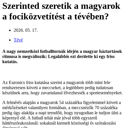
Szerinted szeretik a magyarok
a fociközvetítést a tévében?
2026. 05. 17.
Tévé
A nagy nemzetközi futballtornák idején a magyar háztartások
ritmusa is megváltozik: Legalábbis ezt derítette ki egy friss
kutatás.
Az
Euronics
friss kutatása szerint a magyarok több mint fele
rendszeresen követi a meccseket, a legtöbben pedig tudatosan
készülnek arra, hogy zavartalanul élvezhessék a sporteseményeket.
A felmérés alapján a magyarok 54 százaléka figyelemmel követi a
mérkőzéseket valamilyen formában, a meccsnézők 70 százaléka
pedig úgy alakítja a napi teendőit, hogy nyugodtan le tudjon ülni a
képernyő elé. A futball tehát már jóval több egyszerű
háttérszórakozásnál: sokaknál kiemelt közösségi és szórakozási