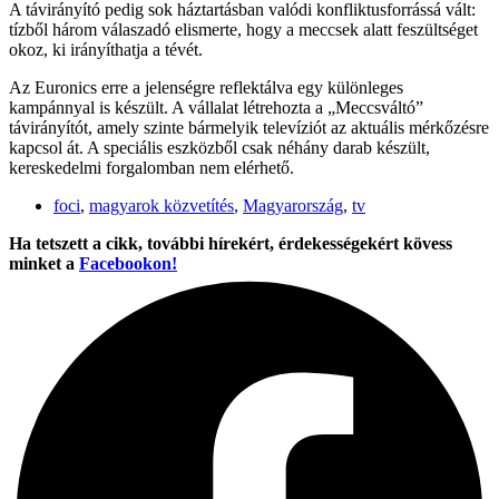
A távirányító pedig sok háztartásban valódi konfliktusforrássá vált:
tízből három válaszadó elismerte, hogy a meccsek alatt feszültséget
okoz, ki irányíthatja a tévét.
Az Euronics erre a jelenségre reflektálva egy különleges
kampánnyal is készült. A vállalat létrehozta a „Meccsváltó”
távirányítót, amely szinte bármelyik televíziót az aktuális mérkőzésre
kapcsol át. A speciális eszközből csak néhány darab készült,
kereskedelmi forgalomban nem elérhető.
foci
,
magyarok közvetítés
,
Magyarország
,
tv
Ha tetszett a cikk, további hírekért, érdekességekért kövess
minket a
Facebookon!