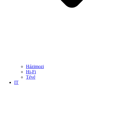
Házimozi
Hi-Fi
Tévé
IT