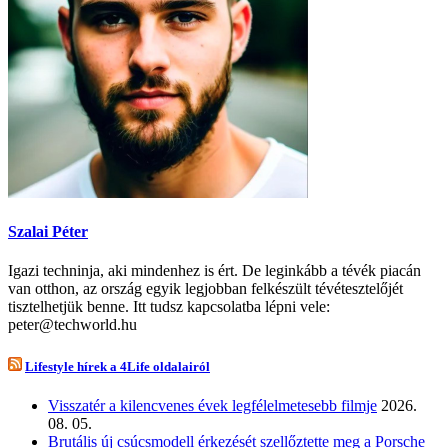
Szalai Péter
Igazi techninja, aki mindenhez is ért. De leginkább a tévék piacán
van otthon, az ország egyik legjobban felkészült tévétesztelőjét
tisztelhetjük benne. Itt tudsz kapcsolatba lépni vele:
peter@techworld.hu
Lifestyle hírek a 4Life oldalairól
Visszatér a kilencvenes évek legfélelmetesebb filmje
2026.
08. 05.
Brutális új csúcsmodell érkezését szellőztette meg a Porsche