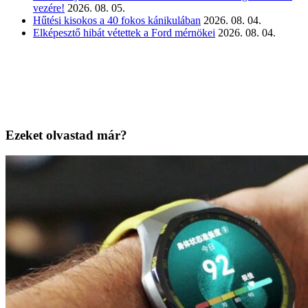
vezére!
2026. 08. 05.
Hűtési kisokos a 40 fokos kánikulában
2026. 08. 04.
Elképesztő hibát vétettek a Ford mérnökei
2026. 08. 04.
Ezeket olvastad már?