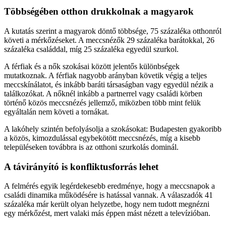
Többségében otthon drukkolnak a magyarok
A kutatás szerint a magyarok döntő többsége, 75 százaléka otthonról
követi a mérkőzéseket. A meccsnézők 29 százaléka barátokkal, 26
százaléka családdal, míg 25 százaléka egyedül szurkol.
A férfiak és a nők szokásai között jelentős különbségek
mutatkoznak. A férfiak nagyobb arányban követik végig a teljes
meccskínálatot, és inkább baráti társaságban vagy egyedül nézik a
találkozókat. A nőknél inkább a partnerrel vagy családi körben
történő közös meccsnézés jellemző, miközben több mint felük
egyáltalán nem követi a tornákat.
A lakóhely szintén befolyásolja a szokásokat: Budapesten gyakoribb
a közös, kimozdulással egybekötött meccsnézés, míg a kisebb
településeken továbbra is az otthoni szurkolás dominál.
A távirányító is konfliktusforrás lehet
A felmérés egyik legérdekesebb eredménye, hogy a meccsnapok a
családi dinamika működésére is hatással vannak. A válaszadók 41
százaléka már került olyan helyzetbe, hogy nem tudott megnézni
egy mérkőzést, mert valaki más éppen mást nézett a televízióban.