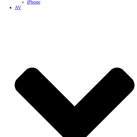
iPhone
AV