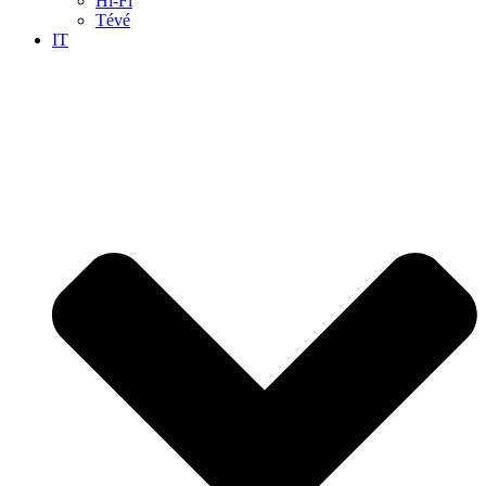
Hi-Fi
Tévé
IT