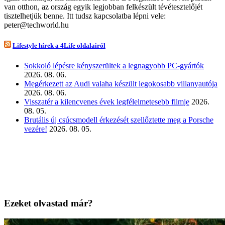
van otthon, az ország egyik legjobban felkészült tévétesztelőjét
tisztelhetjük benne. Itt tudsz kapcsolatba lépni vele:
peter@techworld.hu
Lifestyle hírek a 4Life oldalairól
Sokkoló lépésre kényszerültek a legnagyobb PC-gyártók
2026. 08. 06.
Megérkezett az Audi valaha készült legokosabb villanyautója
2026. 08. 06.
Visszatér a kilencvenes évek legfélelmetesebb filmje
2026.
08. 05.
Brutális új csúcsmodell érkezését szellőztette meg a Porsche
vezére!
2026. 08. 05.
Ezeket olvastad már?