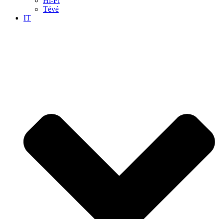
Hi-Fi
Tévé
IT