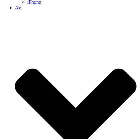
iPhone
AV