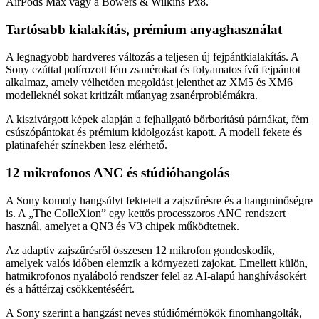
AirPods Max vagy a Bowers & Wilkins Px8.
Tartósabb kialakítás, prémium anyaghasználat
A legnagyobb hardveres változás a teljesen új fejpántkialakítás. A
Sony ezúttal polírozott fém zsanérokat és folyamatos ívű fejpántot
alkalmaz, amely vélhetően megoldást jelenthet az XM5 és XM6
modelleknél sokat kritizált műanyag zsanérproblémákra.
A kiszivárgott képek alapján a fejhallgató bőrborítású párnákat, fém
csúszópántokat és prémium kidolgozást kapott. A modell fekete és
platinafehér színekben lesz elérhető.
12 mikrofonos ANC és stúdióhangolás
A Sony komoly hangsúlyt fektetett a zajszűrésre és a hangminőségre
is. A „The ColleXion” egy kettős processzoros ANC rendszert
használ, amelyet a QN3 és V3 chipek működtetnek.
Az adaptív zajszűrésről összesen 12 mikrofon gondoskodik,
amelyek valós időben elemzik a környezeti zajokat. Emellett külön,
hatmikrofonos nyaláboló rendszer felel az AI-alapú hanghívásokért
és a háttérzaj csökkentéséért.
A Sony szerint a hangzást neves stúdiómérnökök finomhangolták,