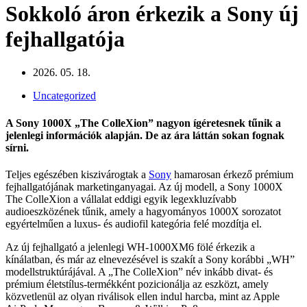
Sokkoló áron érkezik a Sony új
fejhallgatója
2026. 05. 18.
Uncategorized
A Sony 1000X „The ColleXion” nagyon ígéretesnek tűnik a
jelenlegi információk alapján. De az ára láttán sokan fognak
sírni.
Teljes egészében kiszivárogtak a
Sony
hamarosan érkező prémium
fejhallgatójának marketinganyagai. Az új modell, a Sony 1000X
The ColleXion a vállalat eddigi egyik legexkluzívabb
audioeszközének tűnik, amely a hagyományos 1000X sorozatot
egyértelműen a luxus- és audiofil kategória felé mozdítja el.
Az új fejhallgató a jelenlegi WH-1000XM6 fölé érkezik a
kínálatban, és már az elnevezésével is szakít a Sony korábbi „WH”
modellstruktúrájával. A „The ColleXion” név inkább divat- és
prémium életstílus-termékként pozicionálja az eszközt, amely
közvetlenül az olyan riválisok ellen indul harcba, mint az Apple