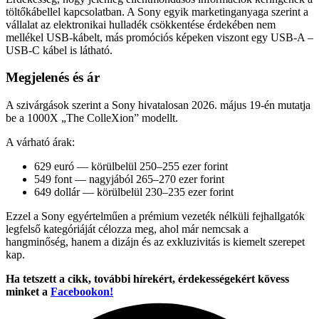
töltőkábellel kapcsolatban. A Sony egyik marketinganyaga szerint a
vállalat az elektronikai hulladék csökkentése érdekében nem
mellékel USB-kábelt, más promóciós képeken viszont egy USB-A –
USB-C kábel is látható.
Megjelenés és ár
A szivárgások szerint a Sony hivatalosan 2026. május 19-én mutatja
be a 1000X „The ColleXion” modellt.
A várható árak:
629 euró — körülbelül 250–255 ezer forint
549 font — nagyjából 265–270 ezer forint
649 dollár — körülbelül 230–235 ezer forint
Ezzel a Sony egyértelműen a prémium vezeték nélküli fejhallgatók
legfelső kategóriáját célozza meg, ahol már nemcsak a
hangminőség, hanem a dizájn és az exkluzivitás is kiemelt szerepet
kap.
Ha tetszett a cikk, további hírekért, érdekességekért kövess
minket a
Facebookon!