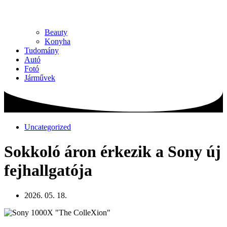
Beauty
Konyha
Tudomány
Autó
Fotó
Járművek
Uncategorized
Sokkoló áron érkezik a Sony új
fejhallgatója
2026. 05. 18.