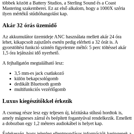
többek között a Battery Studios, a Sterling Sound és a Coast
Mastering szakemberei. Ez az első alkalom, hogy a 1000X széria
ilyen mértékű stúdióhangolást kap.
Akár 32 órás üzemidő
Az akkumulátor üzemideje ANC használata mellett akár 24 óra
lehet, kikapcsolt zajszűrés esetén pedig elérheti a 32 órát is. A
gyorstöltési funkció szintén figyelemre méltó: 5 perc töltéssel akár
1,5 óra lejátszási idő nyerhető.
A fejhallgatón megtalálható lesz:
3,5 mm-es jack csatlakozó
külön bekapcsológomb
dedikált Bluetooth gomb
multifunkciós vezérlőgomb
Luxus kiegészítőkkel érkezik
A csomag része lesz egy teljesen új, kézitáska stílusú hordtok is,
amely mágneses zárral és beépített fogantyúval rendelkezik. Emellett
a dobozban egy 1,2 méteres audiokábel is helyet kap.
Érdekesség, hogy jelenleg ellentmondásos információk keringenek a