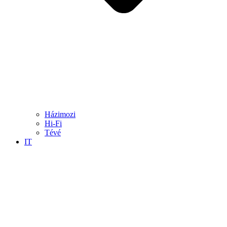
Házimozi
Hi-Fi
Tévé
IT