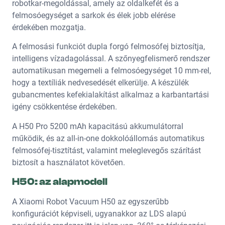
robotkar-megoldással, amely az oldalkefét és a
felmosóegységet a sarkok és élek jobb elérése
érdekében mozgatja.
A felmosási funkciót dupla forgó felmosófej biztosítja,
intelligens vízadagolással. A szőnyegfelismerő rendszer
automatikusan megemeli a felmosóegységet 10 mm-rel,
hogy a textíliák nedvesedését elkerülje. A készülék
gubancmentes kefekialakítást alkalmaz a karbantartási
igény csökkentése érdekében.
A H50 Pro 5200 mAh kapacitású akkumulátorral
működik, és az all-in-one dokkolóállomás automatikus
felmosófej-tisztítást, valamint meleglevegős szárítást
biztosít a használatot követően.
H50: az alapmodell
A Xiaomi Robot Vacuum H50 az egyszerűbb
konfigurációt képviseli, ugyanakkor az LDS alapú