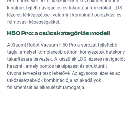
Pro modelleket. Az új készülékek a középkategóriában
kínálnak fejlett navigációs és takarítási funkciókat, LDS
lézeres térképezéssel, valamint kombinált porszívási és
felmosási képességekkel.
H50 Pro: a csúcskategóriás modell
A Xiaomi Robot Vacuum H50 Pro a sorozat fejlettebb
tagja, amelyet komplexebb otthoni környezetek hatékony
takarítására terveztek. A készülék LDS lézeres navigációt
használ, amely pontos térképezést és strukturált
útvonaltervezést tesz lehetővé. Az egysoros lézer és az
ütközésérzékelők kombinációja az akadályok
felismerését és elkerülését támogatja.