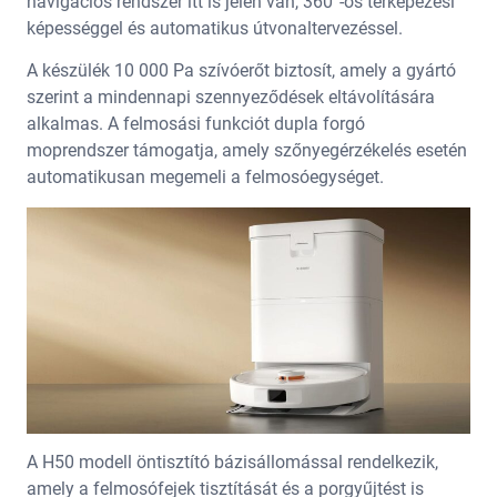
navigációs rendszer itt is jelen van, 360°-os térképezési
képességgel és automatikus útvonaltervezéssel.
A készülék 10 000 Pa szívóerőt biztosít, amely a gyártó
szerint a mindennapi szennyeződések eltávolítására
alkalmas. A felmosási funkciót dupla forgó
moprendszer támogatja, amely szőnyegérzékelés esetén
automatikusan megemeli a felmosóegységet.
A H50 modell öntisztító bázisállomással rendelkezik,
amely a felmosófejek tisztítását és a porgyűjtést is