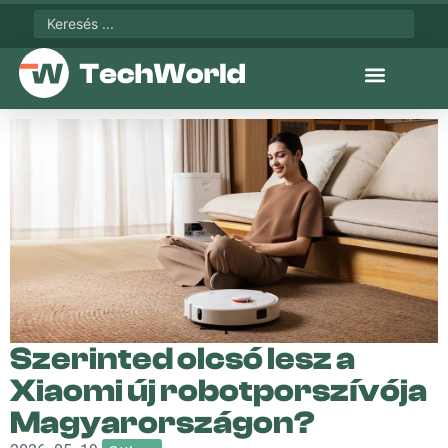
Szerinted olcsó lesz a
Xiaomi új robotporszívója
Magyarországon?