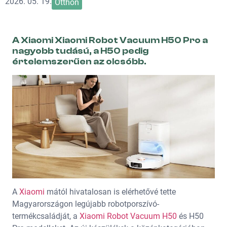
2026. 05. 19.
Otthon
A Xiaomi Xiaomi Robot Vacuum H50 Pro a
nagyobb tudású, a H50 pedig
értelemszerűen az olcsóbb.
A
Xiaomi
mától hivatalosan is elérhetővé tette
Magyarországon legújabb robotporszívó-
termékcsaládját, a
Xiaomi Robot Vacuum H50
és H50