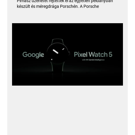
Pimasz üzenetet rejtettek el az egyetlen példányban
készült és méregdrága Porschén. A Porsche