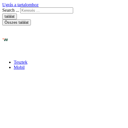
Ugrás a tartalomhoz
Search ...
találat
Összes találat
Tesztek
Mobil