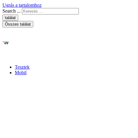
Ugrás a tartalomhoz
Search ...
találat
Összes találat
Tesztek
Mobil