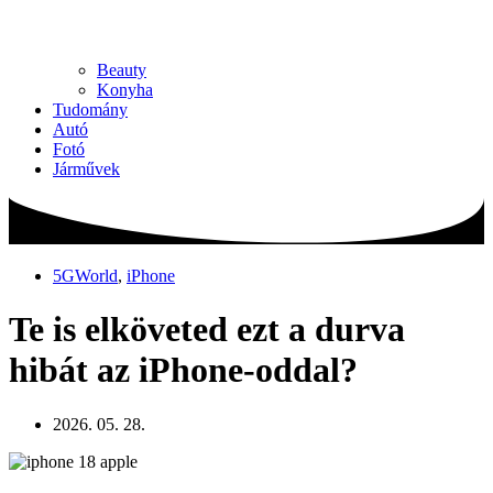
Beauty
Konyha
Tudomány
Autó
Fotó
Járművek
5GWorld
,
iPhone
Te is elköveted ezt a durva
hibát az iPhone-oddal?
2026. 05. 28.