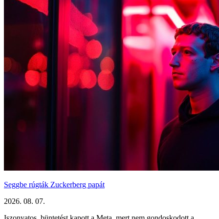
Seggbe rúgták Zuckerberg papát
2026. 08. 07.
Iszonyatos büntetést kapott a Meta, mert nem gondoskodott a