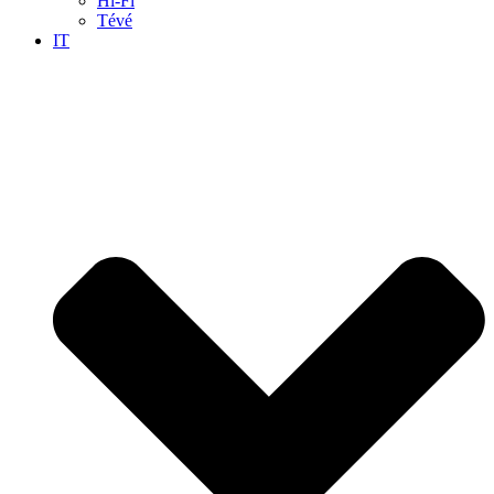
Hi-Fi
Tévé
IT