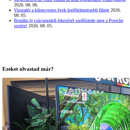
2026. 08. 06.
Visszatér a kilencvenes évek legfélelmetesebb filmje
2026.
08. 05.
Brutális új csúcsmodell érkezését szellőztette meg a Porsche
vezére!
2026. 08. 05.
Ezeket olvastad már?