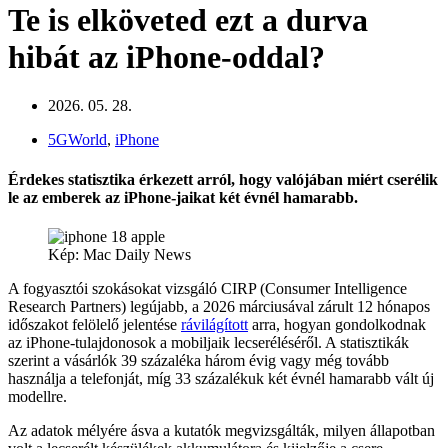
Te is elköveted ezt a durva
hibát az iPhone-oddal?
2026. 05. 28.
5GWorld
,
iPhone
Érdekes statisztika érkezett arról, hogy valójában miért cserélik
le az emberek az iPhone-jaikat két évnél hamarabb.
Kép: Mac Daily News
A fogyasztói szokásokat vizsgáló CIRP (Consumer Intelligence
Research Partners) legújabb, a 2026 márciusával zárult 12 hónapos
időszakot felölelő jelentése
rávilágított
arra, hogyan gondolkodnak
az iPhone-tulajdonosok a mobiljaik lecseréléséről. A statisztikák
szerint a vásárlók 39 százaléka három évig vagy még tovább
használja a telefonját, míg 33 százalékuk két évnél hamarabb vált új
modellre.
Az adatok mélyére ásva a kutatók megvizsgálták, milyen állapotban