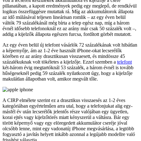
volt a lecserélt készülékek akkumulátora és kijelzője a csere
pillanatában, a kapott eredmények pedig egy meglepő, de rendkívül
logikus összefüggésre mutattak rá. Míg az akkumulátorok állapota
az idő múlásával teljesen lineárisan romlik – az egy éven belül
váltók 79 százalékánál még bírta a telep egész nap, míg a három
évnél idősebb telefonoknál ez az arány már csak 50 százalék volt –,
addig a kijelzők állapota egészen furcsa, fordított görbét mutatott.
Az egy éven belül új telefont vásárlók 72 százalékának volt hibátlan
a képernyője, ám az 1-2 éve használt iPhone-okat lecserélők
körében ez az arány drasztikusan visszaesett, és mindössze 45
százalékuknak volt tökéletes a kijelzője. Ezzel szemben a
telefont
két-három évig megtartóknál 53 százalék, a három évnél is tovább
hűségeseknél pedig 59 százalék nyilatkozott úgy, hogy a kijelzője
makulátlan állapotban volt, amikor megvált tőle.
A CIRP elmélete szerint ez a drasztikus visszaesés az 1-2 éves
kategóriában egyértelműen arra utal, hogy a telefonjukat alig egy-
másfél év után lecserélők jelentős része valójában egy ügyetlen,
korai ejtés vagy kijelzőtörés miatt kényszerül a váltásra. Bár egy
törött képernyő vagy egy elöregedett akkumulátor cseréje jóval
olcsóbb lenne, mint egy vadonatúj iPhone megvásárlása, a legtöbb
fogyasztó a javítás helyett inkább azonnal a legújabb modellre való
frissítést választja.