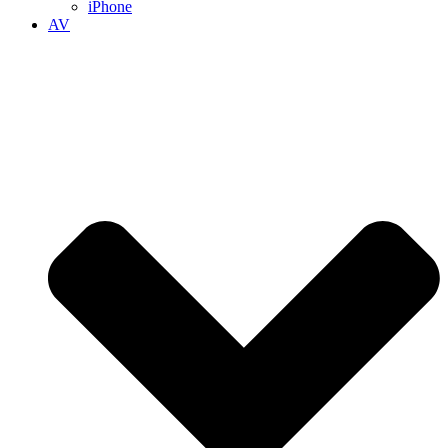
iPhone
AV