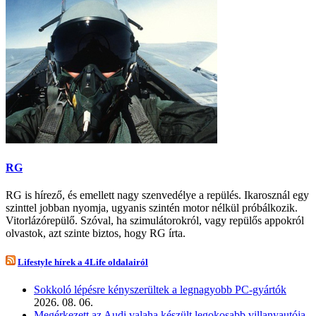
RG
RG is hírező, és emellett nagy szenvedélye a repülés. Ikarosznál egy
szinttel jobban nyomja, ugyanis szintén motor nélkül próbálkozik.
Vitorlázórepülő. Szóval, ha szimulátorokról, vagy repülős appokról
olvastok, azt szinte biztos, hogy RG írta.
Lifestyle hírek a 4Life oldalairól
Sokkoló lépésre kényszerültek a legnagyobb PC-gyártók
2026. 08. 06.
Megérkezett az Audi valaha készült legokosabb villanyautója