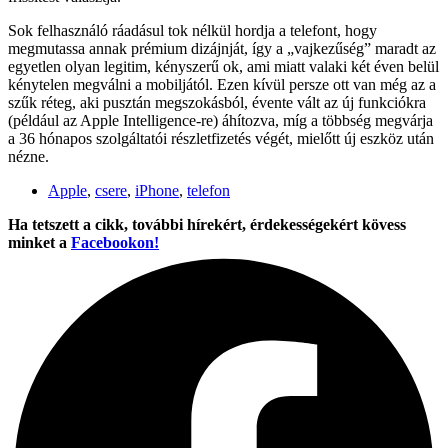
Sok felhasználó ráadásul tok nélkül hordja a telefont, hogy
megmutassa annak prémium dizájnját, így a „vajkezűség” maradt az
egyetlen olyan legitim, kényszerű ok, ami miatt valaki két éven belül
kénytelen megválni a mobiljától. Ezen kívül persze ott van még az a
szűk réteg, aki pusztán megszokásból, évente vált az új funkciókra
(például az Apple Intelligence-re) áhítozva, míg a többség megvárja
a 36 hónapos szolgáltatói részletfizetés végét, mielőtt új eszköz után
nézne.
Apple
,
csere
,
iPhone
,
telefon
Ha tetszett a cikk, további hírekért, érdekességekért kövess
minket a
Facebookon!