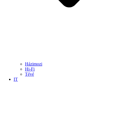
Házimozi
Hi-Fi
Tévé
IT