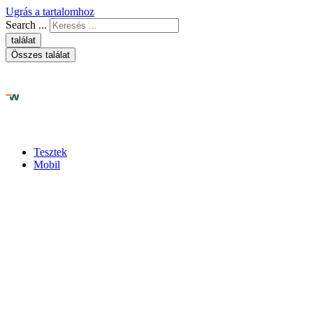
Ugrás a tartalomhoz
Search ...
találat
Összes találat
Tesztek
Mobil