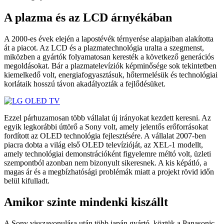
A plazma és az LCD árnyékában
A 2000-es évek elején a lapostévék térnyerése alapjaiban alakította
át a piacot. Az LCD és a plazmatechnológia uralta a szegmenst,
miközben a gyártók folyamatosan keresték a következő generációs
megoldásokat. Bár a plazmatelevíziók képminősége sok tekintetben
kiemelkedő volt, energiafogyasztásuk, hőtermelésük és technológiai
korlátaik hosszú távon akadályozták a fejlődésüket.
Ezzel párhuzamosan több vállalat új irányokat kezdett keresni. Az
egyik legkorábbi úttörő a Sony volt, amely jelentős erőforrásokat
fordított az OLED technológia fejlesztésére. A vállalat 2007-ben
piacra dobta a világ első OLED televízióját, az XEL-1 modellt,
amely technológiai demonstrációként figyelemre méltó volt, üzleti
szempontból azonban nem bizonyult sikeresnek. A kis képátló, a
magas ár és a megbízhatósági problémák miatt a projekt rövid időn
belül kifulladt.
Amikor szinte mindenki kiszállt
A Sony visszavonulása után több japán gyártó, köztük a Panasonic