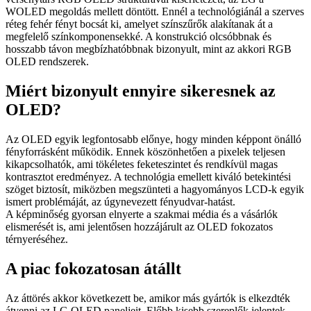
WOLED megoldás mellett döntött. Ennél a technológiánál a szerves
réteg fehér fényt bocsát ki, amelyet színszűrők alakítanak át a
megfelelő színkomponensekké. A konstrukció olcsóbbnak és
hosszabb távon megbízhatóbbnak bizonyult, mint az akkori RGB
OLED rendszerek.
Miért bizonyult ennyire sikeresnek az
OLED?
Az OLED egyik legfontosabb előnye, hogy minden képpont önálló
fényforrásként működik. Ennek köszönhetően a pixelek teljesen
kikapcsolhatók, ami tökéletes feketeszintet és rendkívül magas
kontrasztot eredményez. A technológia emellett kiváló betekintési
szöget biztosít, miközben megszünteti a hagyományos LCD-k egyik
ismert problémáját, az úgynevezett fényudvar-hatást.
A képminőség gyorsan elnyerte a szakmai média és a vásárlók
elismerését is, ami jelentősen hozzájárult az OLED fokozatos
térnyeréséhez.
A piac fokozatosan átállt
Az áttörés akkor következett be, amikor más gyártók is elkezdték
átvenni az LG OLED paneljeit. Előbb kisebb szereplők jelentek