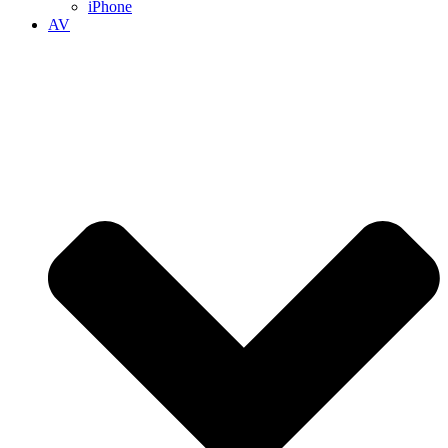
iPhone
AV