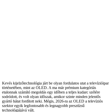
Kevés kijelzőtechnológia járt be olyan fordulatos utat a televízióipar
történetében, mint az OLED. A ma már prémium kategóriás
etalonnak számító megoldás egy időben a teljes kudarc szélére
sodródott, és volt olyan időszak, amikor szinte minden jelentős
gyártó hátat fordított neki. Mégis, 2026-ra az OLED a televíziós
szektor egyik legfontosabb és legnagyobb presztízsű
technológiájává vált.