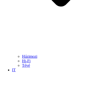
Házimozi
Hi-Fi
Tévé
IT