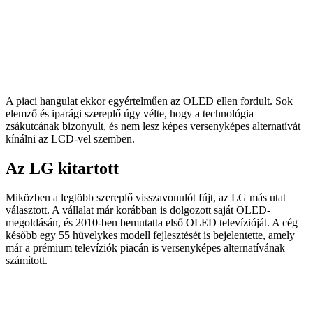
A piaci hangulat ekkor egyértelműen az OLED ellen fordult. Sok
elemző és iparági szereplő úgy vélte, hogy a technológia
zsákutcának bizonyult, és nem lesz képes versenyképes alternatívát
kínálni az LCD-vel szemben.
Az LG kitartott
Miközben a legtöbb szereplő visszavonulót fújt, az LG más utat
választott. A vállalat már korábban is dolgozott saját OLED-
megoldásán, és 2010-ben bemutatta első OLED televízióját. A cég
később egy 55 hüvelykes modell fejlesztését is bejelentette, amely
már a prémium televíziók piacán is versenyképes alternatívának
számított.