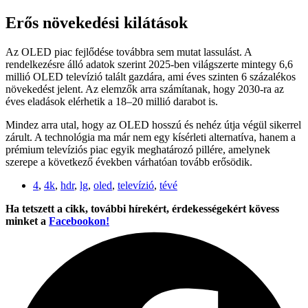
Erős növekedési kilátások
Az OLED piac fejlődése továbbra sem mutat lassulást. A
rendelkezésre álló adatok szerint 2025-ben világszerte mintegy 6,6
millió OLED televízió talált gazdára, ami éves szinten 6 százalékos
növekedést jelent. Az elemzők arra számítanak, hogy 2030-ra az
éves eladások elérhetik a 18–20 millió darabot is.
Mindez arra utal, hogy az OLED hosszú és nehéz útja végül sikerrel
zárult. A technológia ma már nem egy kísérleti alternatíva, hanem a
prémium televíziós piac egyik meghatározó pillére, amelynek
szerepe a következő években várhatóan tovább erősödik.
4
,
4k
,
hdr
,
lg
,
oled
,
televízió
,
tévé
Ha tetszett a cikk, további hírekért, érdekességekért kövess
minket a
Facebookon!