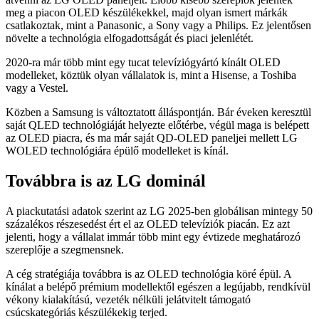
meg a piacon OLED készülékekkel, majd olyan ismert márkák
csatlakoztak, mint a Panasonic, a Sony vagy a Philips. Ez jelentősen
növelte a technológia elfogadottságát és piaci jelenlétét.
2020-ra már több mint egy tucat televíziógyártó kínált OLED
modelleket, köztük olyan vállalatok is, mint a Hisense, a Toshiba
vagy a Vestel.
Közben a Samsung is változtatott álláspontján. Bár éveken keresztül
saját QLED technológiáját helyezte előtérbe, végül maga is belépett
az OLED piacra, és ma már saját QD-OLED paneljei mellett LG
WOLED technológiára épülő modelleket is kínál.
Továbbra is az LG dominál
A piackutatási adatok szerint az LG 2025-ben globálisan mintegy 50
százalékos részesedést ért el az OLED televíziók piacán. Ez azt
jelenti, hogy a vállalat immár több mint egy évtizede meghatározó
szereplője a szegmensnek.
A cég stratégiája továbbra is az OLED technológia köré épül. A
kínálat a belépő prémium modellektől egészen a legújabb, rendkívül
vékony kialakítású, vezeték nélküli jelátvitelt támogató
csúcskategóriás készülékekig terjed.