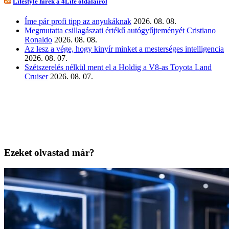
Lifestyle hírek a 4Life oldalairól
Íme pár profi tipp az anyukáknak
2026. 08. 08.
Megmutatta csillagászati értékű autógyűjteményét Cristiano
Ronaldo
2026. 08. 08.
Az lesz a vége, hogy kinyír minket a mesterséges intelligencia
2026. 08. 07.
Szétszerelés nélkül ment el a Holdig a V8-as Toyota Land
Cruiser
2026. 08. 07.
Ezeket olvastad már?