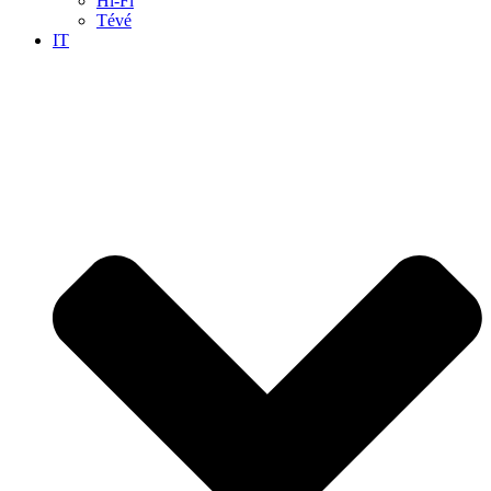
Hi-Fi
Tévé
IT