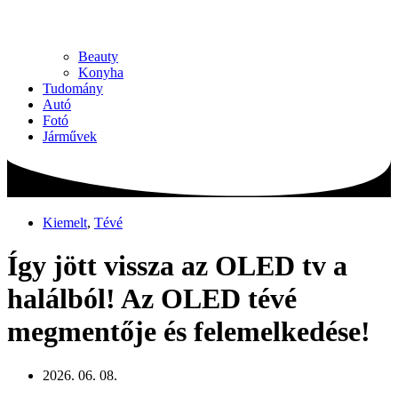
Beauty
Konyha
Tudomány
Autó
Fotó
Járművek
Kiemelt
,
Tévé
Így jött vissza az OLED tv a
halálból! Az OLED tévé
megmentője és felemelkedése!
2026. 06. 08.