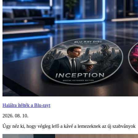
Halálra ítélték a Blu-rayt
2026. 08. 10.
Úgy néz ki, hogy végleg lefő a kávé a lemezeknek az új szabványok