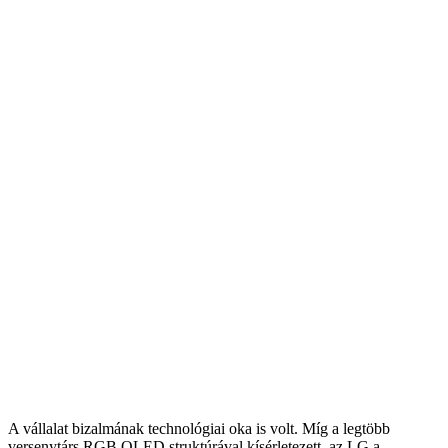
A vállalat bizalmának technológiai oka is volt. Míg a legtöbb
versenytárs RGB OLED struktúrával kísérletezett, az LG a