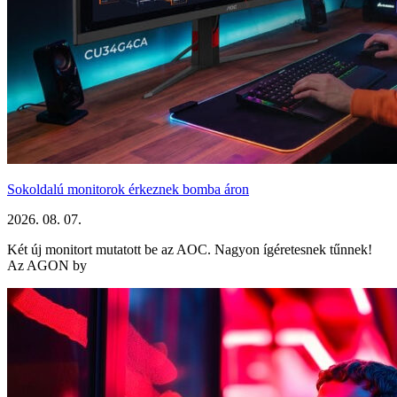
Sokoldalú monitorok érkeznek bomba áron
2026. 08. 07.
Két új monitort mutatott be az AOC. Nagyon ígéretesnek tűnnek!
Az AGON by