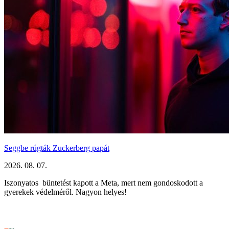
Seggbe rúgták Zuckerberg papát
2026. 08. 07.
Iszonyatos büntetést kapott a Meta, mert nem gondoskodott a
gyerekek védelméről. Nagyon helyes!