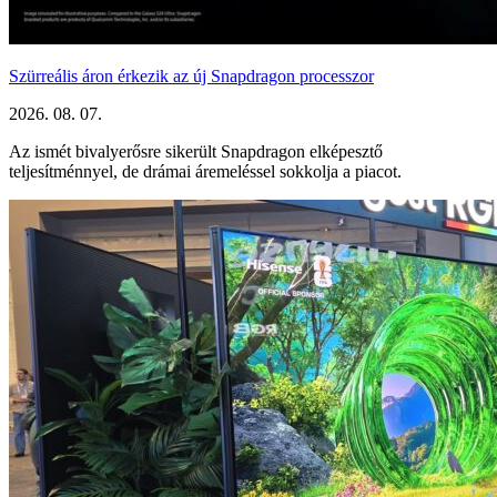
Szürreális áron érkezik az új Snapdragon processzor
2026. 08. 07.
Az ismét bivalyerősre sikerült Snapdragon elképesztő
teljesítménnyel, de drámai áremeléssel sokkolja a piacot.