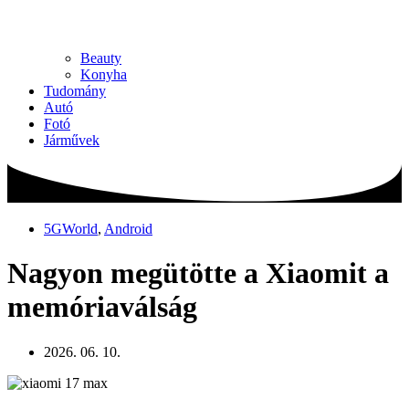
Beauty
Konyha
Tudomány
Autó
Fotó
Járművek
5GWorld
,
Android
Nagyon megütötte a Xiaomit a
memóriaválság
2026. 06. 10.