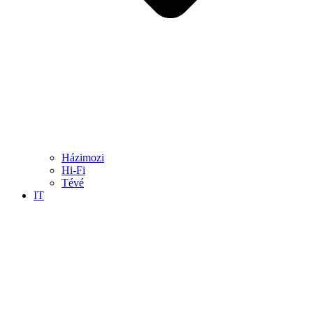
Házimozi
Hi-Fi
Tévé
IT