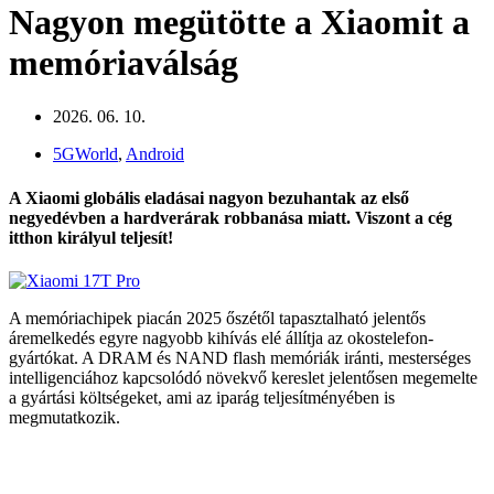
Nagyon megütötte a Xiaomit a
memóriaválság
2026. 06. 10.
5GWorld
,
Android
A Xiaomi globális eladásai nagyon bezuhantak az első
negyedévben a hardverárak robbanása miatt. Viszont a cég
itthon királyul teljesít!
A memóriachipek piacán 2025 őszétől tapasztalható jelentős
áremelkedés egyre nagyobb kihívás elé állítja az okostelefon-
gyártókat. A DRAM és NAND flash memóriák iránti, mesterséges
intelligenciához kapcsolódó növekvő kereslet jelentősen megemelte
a gyártási költségeket, ami az iparág teljesítményében is
megmutatkozik.