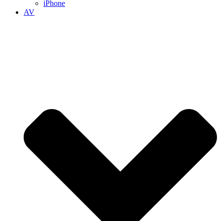
iPhone
AV