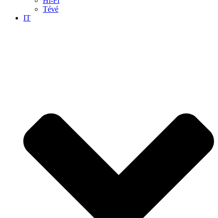
Hi-Fi
Tévé
IT