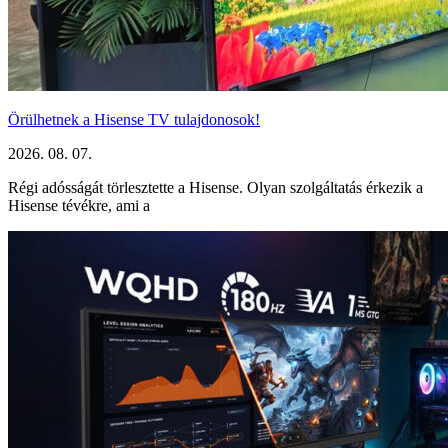
Örülhetnek a Hisense TV tulajdonosok!
2026. 08. 07.
Régi adósságát törlesztette a Hisense. Olyan szolgáltatás érkezik a
Hisense tévékre, ami a