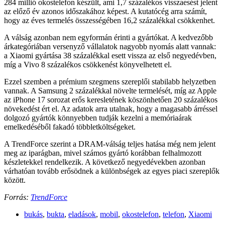
284 millió okostelefon készült, ami 1,7 százalékos visszaesést jelent
az előző év azonos időszakához képest. A kutatócég arra számít,
hogy az éves termelés összességében 16,2 százalékkal csökkenhet.
A válság azonban nem egyformán érinti a gyártókat. A kedvezőbb
árkategóriában versenyző vállalatok nagyobb nyomás alatt vannak:
a Xiaomi gyártása 38 százalékkal esett vissza az első negyedévben,
míg a Vivo 8 százalékos csökkenést könyvelhetett el.
Ezzel szemben a prémium szegmens szereplői stabilabb helyzetben
vannak. A Samsung 2 százalékkal növelte termelését, míg az Apple
az iPhone 17 sorozat erős keresletének köszönhetően 20 százalékos
növekedést ért el. Az adatok arra utalnak, hogy a magasabb árréssel
dolgozó gyártók könnyebben tudják kezelni a memóriaárak
emelkedéséből fakadó többletköltségeket.
A TrendForce szerint a DRAM-válság teljes hatása még nem jelent
meg az iparágban, mivel számos gyártó korábban felhalmozott
készletekkel rendelkezik. A következő negyedévekben azonban
várhatóan tovább erősödnek a különbségek az egyes piaci szereplők
között.
Forrás:
TrendForce
bukás
,
bukta
,
eladások
,
mobil
,
okostelefon
,
telefon
,
Xiaomi