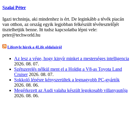
Szalai Péter
Igazi techninja, aki mindenhez is ért. De leginkább a tévék piacán
van otthon, az ország egyik legjobban felkészült tévétesztelőjét
tisztelhetjük benne. Itt tudsz kapcsolatba lépni vele:
peter@techworld.hu
Lifestyle hírek a 4Life oldalairól
Az lesz a vége, hogy kinyír minket a mesterséges intelligencia
2026. 08. 07.
Szétszerelés nélkül ment el a Holdig a V8-as Toyota Land
Cruiser
2026. 08. 07.
Sokkoló lépésre kényszerültek a legnagyobb PC-gyártók
2026. 08. 06.
Megérkezett az Audi valaha készült legokosabb villanyautója
2026. 08. 06.