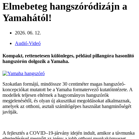
Elmebeteg hangszóródizájn a
Yamahától!
2026. 06. 12.
Audió-Videó
Kompakt, rettenetesen különleges, például pillangóra hasonlító
hangszórón dolgozik a Yamaha.
Szokatlan formájú, mindössze 30 centiméter magas hangszóró-
koncepciókat mutatott be a
Yamaha
formatervező kutatóintézete. A
modellek teljesen eltérnek a hagyományos hangszórók
megjelenésétől, és olyan új akusztikai megoldásokat alkalmaznak,
amelyek az otthoni, asztali számítógépes használat hangminőségét
javítják.
A fejlesztés a COVID–19-járvány idején indult, amikor a távmunka
elterjedésével megnőtt az igény a jobb otthoni munkakörnyezet