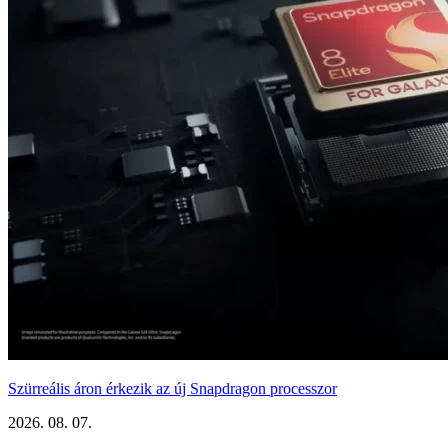
Szürreális áron érkezik az új Snapdragon processzor
2026. 08. 07.