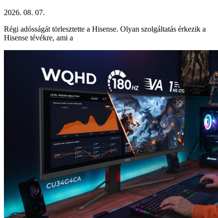
2026. 08. 07.
Régi adósságát törlesztette a Hisense. Olyan szolgáltatás érkezik a
Hisense tévékre, ami a