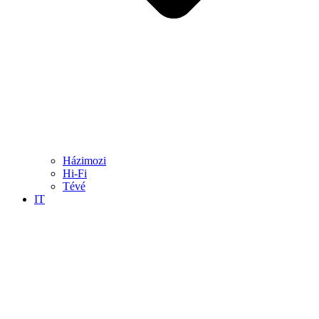
Házimozi
Hi-Fi
Tévé
IT