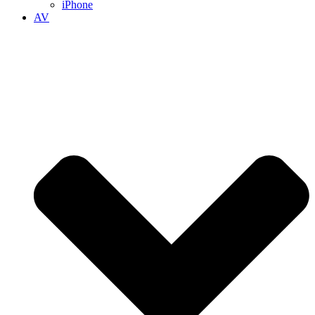
iPhone
AV