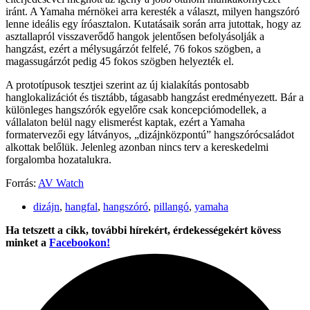
iránt. A Yamaha mérnökei arra keresték a választ, milyen hangszóró
lenne ideális egy íróasztalon. Kutatásaik során arra jutottak, hogy az
asztallapról visszaverődő hangok jelentősen befolyásolják a
hangzást, ezért a mélysugárzót felfelé, 76 fokos szögben, a
magassugárzót pedig 45 fokos szögben helyezték el.
A prototípusok tesztjei szerint az új kialakítás pontosabb
hanglokalizációt és tisztább, tágasabb hangzást eredményezett. Bár a
különleges hangszórók egyelőre csak koncepciómodellek, a
vállalaton belül nagy elismerést kaptak, ezért a Yamaha
formatervezői egy látványos, „dizájnközpontú” hangszórócsaládot
alkottak belőlük. Jelenleg azonban nincs terv a kereskedelmi
forgalomba hozatalukra.
Forrás:
AV Watch
dizájn
,
hangfal
,
hangszóró
,
pillangó
,
yamaha
Ha tetszett a cikk, további hírekért, érdekességekért kövess
minket a
Facebookon!