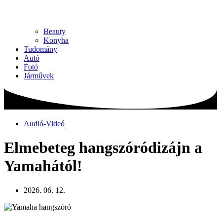
Beauty
Konyha
Tudomány
Autó
Fotó
Járművek
Audió-Videó
Elmebeteg hangszóródizájn a
Yamahától!
2026. 06. 12.