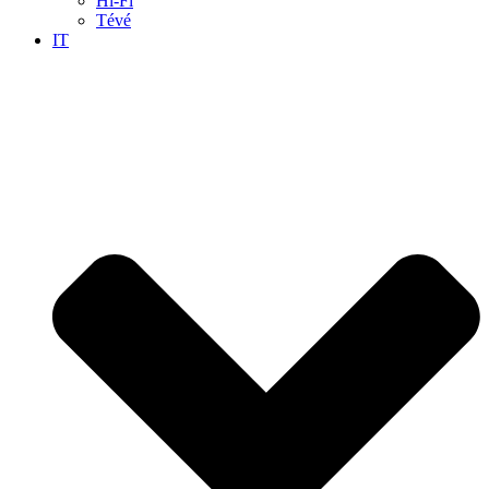
Hi-Fi
Tévé
IT