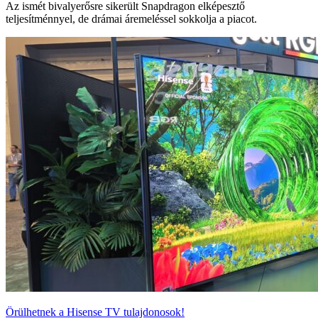
Az ismét bivalyerősre sikerült Snapdragon elképesztő
teljesítménnyel, de drámai áremeléssel sokkolja a piacot.
Örülhetnek a Hisense TV tulajdonosok!