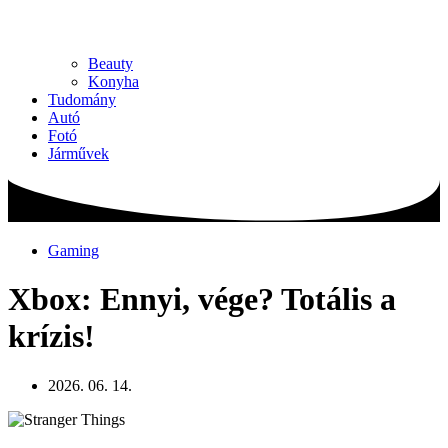
Beauty
Konyha
Tudomány
Autó
Fotó
Járművek
Gaming
Xbox: Ennyi, vége? Totális a
krízis!
2026. 06. 14.