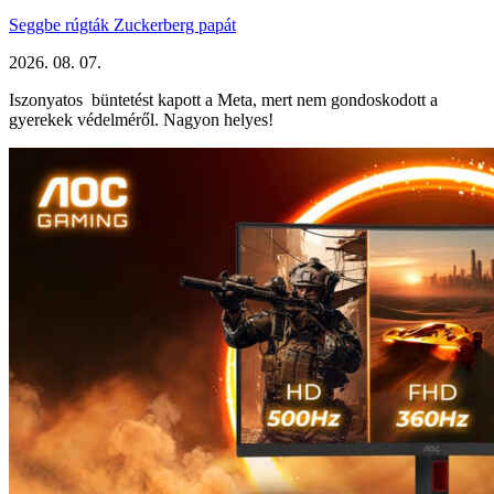
Seggbe rúgták Zuckerberg papát
2026. 08. 07.
Iszonyatos büntetést kapott a Meta, mert nem gondoskodott a
gyerekek védelméről. Nagyon helyes!