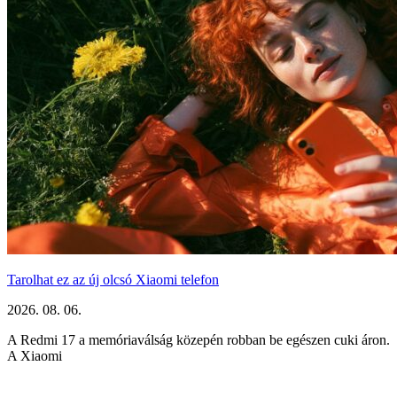
Tarolhat ez az új olcsó Xiaomi telefon
2026. 08. 06.
A Redmi 17 a memóriaválság közepén robban be egészen cuki áron.
A Xiaomi