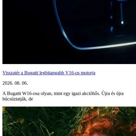
Visszatér a Bugatti legbitangabb V16-os motorja
2026. 08. 06.
A Bugatti W16-osa olyan, mint egy igazi akcióhős. Újra és újra
búcsúztatják, de