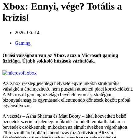
Xbox: Ennyi, vége? Totális a
krízis!
2026. 06. 14.
Gaming
Óriási válságban van az Xbox, azaz a Microsoft gaming
üzletága. Újabb sokkoló húzások várhatóak.
Az Xbox részleg jelenlegi helyzete egyre inkább strukturális
válságként értelmezhető, nem pusztán átmeneti piaci korrekcióként.
A Microsoft gaming üzletága bevételi nyomás, stratégiai
bizonytalanság és egymásnak ellentmondó döntések között próbál
egyensúlyozni.
A vezetés –
Asha Sharma
és
Matt Booty
– által közvetített belső
üzenetek szerint a jelenlegi működési modell fenntarthatatlan: a
bevételek csökkennek, miközben az elmúlt években végrehajtott
több tízmilliárd dolláros beruházás (az
Activision Blizzard