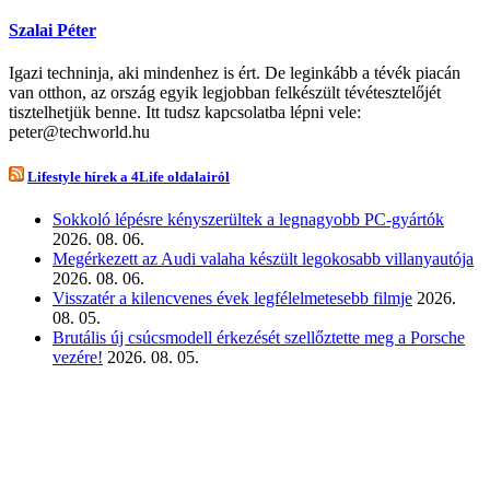
Szalai Péter
Igazi techninja, aki mindenhez is ért. De leginkább a tévék piacán
van otthon, az ország egyik legjobban felkészült tévétesztelőjét
tisztelhetjük benne. Itt tudsz kapcsolatba lépni vele:
peter@techworld.hu
Lifestyle hírek a 4Life oldalairól
Sokkoló lépésre kényszerültek a legnagyobb PC-gyártók
2026. 08. 06.
Megérkezett az Audi valaha készült legokosabb villanyautója
2026. 08. 06.
Visszatér a kilencvenes évek legfélelmetesebb filmje
2026.
08. 05.
Brutális új csúcsmodell érkezését szellőztette meg a Porsche
vezére!
2026. 08. 05.