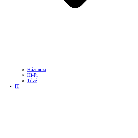
Házimozi
Hi-Fi
Tévé
IT