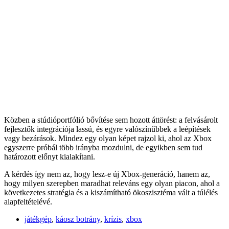
Közben a stúdióportfólió bővítése sem hozott áttörést: a felvásárolt
fejlesztők integrációja lassú, és egyre valószínűbbek a leépítések
vagy bezárások. Mindez egy olyan képet rajzol ki, ahol az Xbox
egyszerre próbál több irányba mozdulni, de egyikben sem tud
határozott előnyt kialakítani.
A kérdés így nem az, hogy lesz-e új Xbox-generáció, hanem az,
hogy milyen szerepben maradhat releváns egy olyan piacon, ahol a
következetes stratégia és a kiszámítható ökoszisztéma vált a túlélés
alapfeltételévé.
játékgép
,
káosz botrány
,
krízis
,
xbox