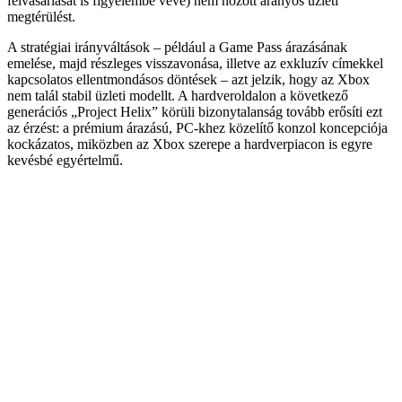
felvásárlását is figyelembe véve) nem hozott arányos üzleti
megtérülést.
A stratégiai irányváltások – például a Game Pass árazásának
emelése, majd részleges visszavonása, illetve az exkluzív címekkel
kapcsolatos ellentmondásos döntések – azt jelzik, hogy az Xbox
nem talál stabil üzleti modellt. A hardveroldalon a következő
generációs „Project Helix” körüli bizonytalanság tovább erősíti ezt
az érzést: a prémium árazású, PC-khez közelítő konzol koncepciója
kockázatos, miközben az Xbox szerepe a hardverpiacon is egyre
kevésbé egyértelmű.