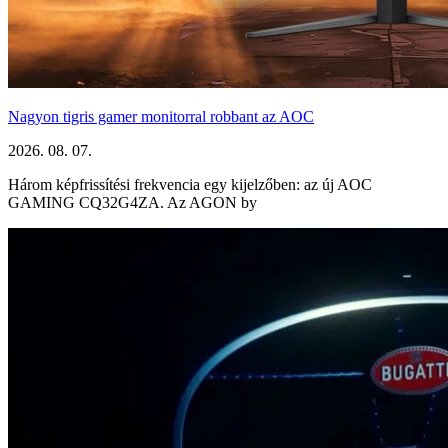
Nagyon tigris gamer monitorral robbant az AOC
2026. 08. 07.
Három képfrissítési frekvencia egy kijelzőben: az új AOC
GAMING CQ32G4ZA. Az AGON by