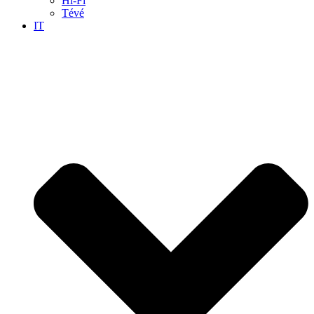
Hi-Fi
Tévé
IT