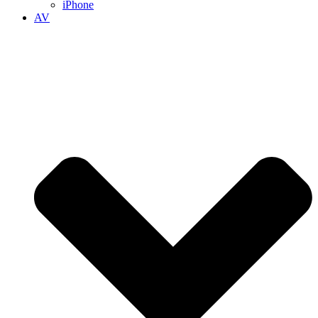
iPhone
AV