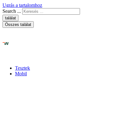
Ugrás a tartalomhoz
Search ...
találat
Összes találat
Tesztek
Mobil