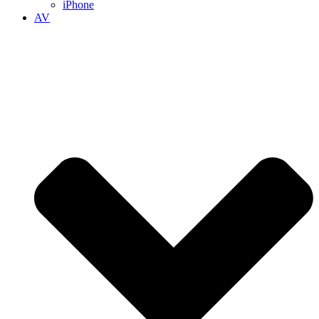
iPhone
AV