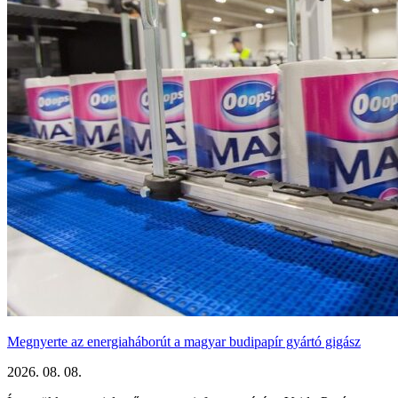
Megnyerte az energiaháborút a magyar budipapír gyártó gigász
2026. 08. 08.