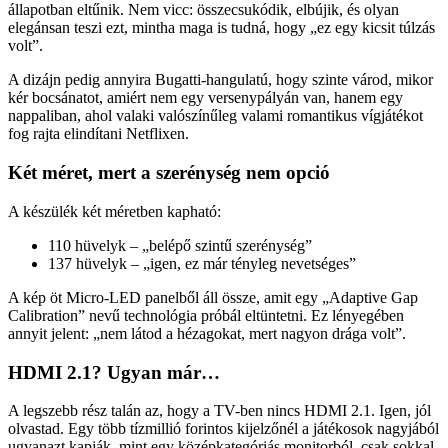
állapotban eltűnik. Nem vicc: összecsukódik, elbújik, és olyan
elegánsan teszi ezt, mintha maga is tudná, hogy „ez egy kicsit túlzás
volt”.
A dizájn pedig annyira Bugatti-hangulatú, hogy szinte várod, mikor
kér bocsánatot, amiért nem egy versenypályán van, hanem egy
nappaliban, ahol valaki valószínűleg valami romantikus vígjátékot
fog rajta elindítani Netflixen.
Két méret, mert a szerénység nem opció
A készülék két méretben kapható:
110 hüvelyk – „belépő szintű szerénység”
137 hüvelyk – „igen, ez már tényleg nevetséges”
A kép öt Micro-LED panelből áll össze, amit egy „Adaptive Gap
Calibration” nevű technológia próbál eltüntetni. Ez lényegében
annyit jelent: „nem látod a hézagokat, mert nagyon drága volt”.
HDMI 2.1? Ugyan már…
A legszebb rész talán az, hogy a TV-ben nincs HDMI 2.1. Igen, jól
olvastad. Egy több tízmillió forintos kijelzőnél a játékosok nagyjából
ugyanazt kapják, mint egy középkategóriás monitorból, csak sokkal