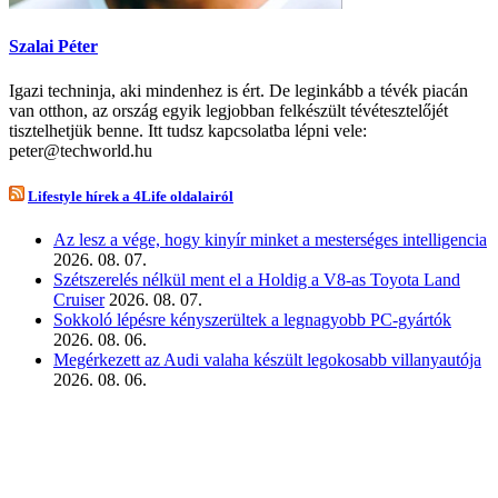
Szalai Péter
Igazi techninja, aki mindenhez is ért. De leginkább a tévék piacán
van otthon, az ország egyik legjobban felkészült tévétesztelőjét
tisztelhetjük benne. Itt tudsz kapcsolatba lépni vele:
peter@techworld.hu
Lifestyle hírek a 4Life oldalairól
Az lesz a vége, hogy kinyír minket a mesterséges intelligencia
2026. 08. 07.
Szétszerelés nélkül ment el a Holdig a V8-as Toyota Land
Cruiser
2026. 08. 07.
Sokkoló lépésre kényszerültek a legnagyobb PC-gyártók
2026. 08. 06.
Megérkezett az Audi valaha készült legokosabb villanyautója
2026. 08. 06.