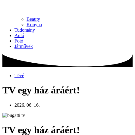
Beauty
Konyha
Tudomány
Autó
Fotó
Járművek
Tévé
TV egy ház áráért!
2026. 06. 16.
TV egy ház áráért!