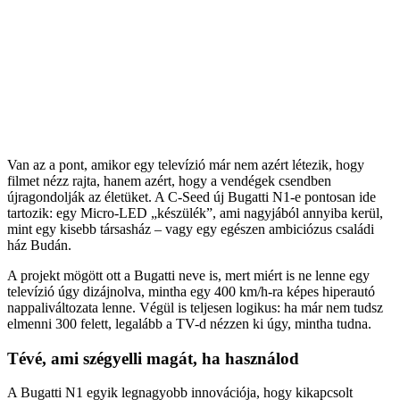
Van az a pont, amikor egy televízió már nem azért létezik, hogy
filmet nézz rajta, hanem azért, hogy a vendégek csendben
újragondolják az életüket. A
C-Seed
új Bugatti N1-e pontosan ide
tartozik: egy Micro-LED „készülék”, ami nagyjából annyiba kerül,
mint egy kisebb társasház – vagy egy egészen ambiciózus családi
ház Budán.
A projekt mögött ott a
Bugatti
neve is, mert miért is ne lenne egy
televízió úgy dizájnolva, mintha egy 400 km/h-ra képes hiperautó
nappaliváltozata lenne. Végül is teljesen logikus: ha már nem tudsz
elmenni 300 felett, legalább a TV-d nézzen ki úgy, mintha tudna.
Tévé, ami szégyelli magát, ha használod
A Bugatti N1 egyik legnagyobb innovációja, hogy kikapcsolt