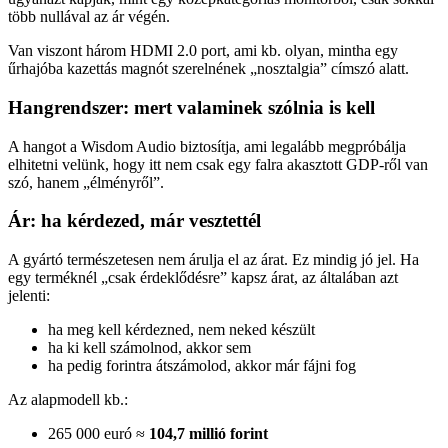
több nullával az ár végén.
Van viszont három HDMI 2.0 port, ami kb. olyan, mintha egy
űrhajóba kazettás magnót szerelnének „nosztalgia” címszó alatt.
Hangrendszer: mert valaminek szólnia is kell
A hangot a
Wisdom Audio
biztosítja, ami legalább megpróbálja
elhitetni velünk, hogy itt nem csak egy falra akasztott GDP-ről van
szó, hanem „élményről”.
Ár: ha kérdezed, már vesztettél
A gyártó természetesen nem árulja el az árat. Ez mindig jó jel. Ha
egy terméknél „csak érdeklődésre” kapsz árat, az általában azt
jelenti:
ha meg kell kérdezned, nem neked készült
ha ki kell számolnod, akkor sem
ha pedig forintra átszámolod, akkor már fájni fog
Az alapmodell kb.:
265 000 euró ≈
104,7 millió forint