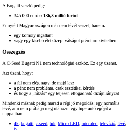
A Bugatti verzió pedig:
345 000 euró ≈
136,3 millió forint
Ennyiért Magyarországon már nem tévét veszel, hanem:
egy komoly ingatlant
vagy egy kisebb életközepi válságot prémium kivitelben
Összegzés
A C-Seed Bugatti N1 nem technológiai eszköz. Ez egy üzenet.
Azt üzeni, hogy:
a fal nem elég nagy, de majd lesz
a pénz nem probléma, csak esztétikai kérdés
és hogy a „túlzás” egy teljesen elfogadható dizájnirányzat
Mindenki másnak pedig marad a régi jó megoldás: egy normális
tévé, ami nem próbálja meg utánozni egy hiperautó egóját a
nappaliban.
4k
,
bugatti
,
c-seed
,
hdr
,
Micro LED
,
microled
,
televízió
,
tévé
,
tv