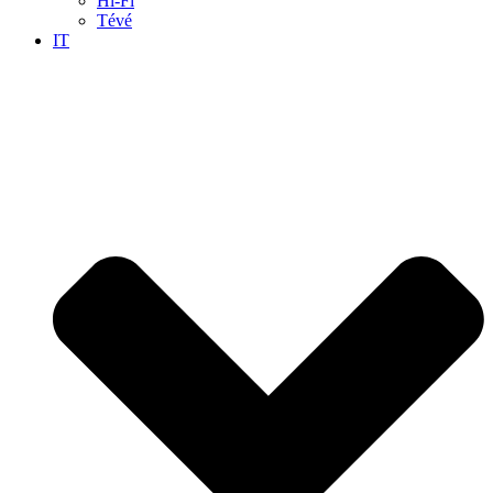
Hi-Fi
Tévé
IT