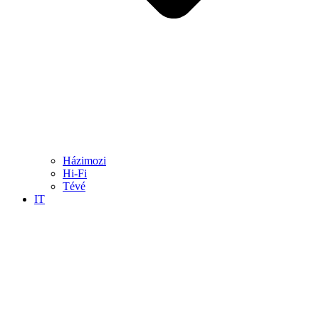
Házimozi
Hi-Fi
Tévé
IT