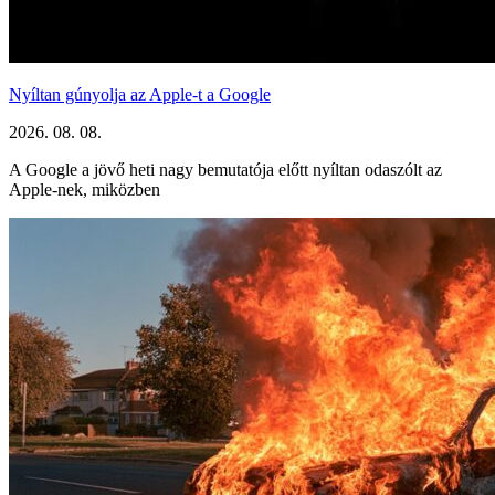
Nyíltan gúnyolja az Apple-t a Google
2026. 08. 08.
A Google a jövő heti nagy bemutatója előtt nyíltan odaszólt az
Apple-nek, miközben