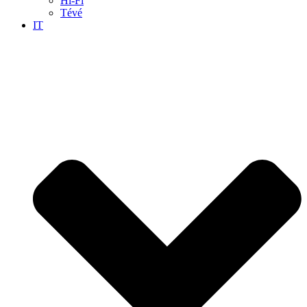
Hi-Fi
Tévé
IT