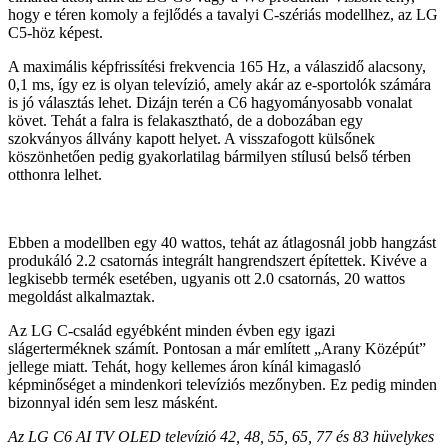
hogy e téren komoly a fejlődés a tavalyi C-szériás modellhez, az LG
C5-höz képest.
A maximális képfrissítési frekvencia 165 Hz, a válaszidő alacsony,
0,1 ms, így ez is olyan televízió, amely akár az e-sportolók számára
is jó választás lehet. Dizájn terén a C6 hagyományosabb vonalat
követ. Tehát a falra is felakasztható, de a dobozában egy
szokványos állvány kapott helyet. A visszafogott külsőnek
köszönhetően pedig gyakorlatilag bármilyen stílusú belső térben
otthonra lelhet.
Ebben a modellben egy 40 wattos, tehát az átlagosnál jobb hangzást
produkáló 2.2 csatornás integrált hangrendszert építettek. Kivéve a
legkisebb termék esetében, ugyanis ott 2.0 csatornás, 20 wattos
megoldást alkalmaztak.
Az LG C-család egyébként minden évben egy igazi
slágerterméknek számít. Pontosan a már említett „Arany Középút”
jellege miatt. Tehát, hogy kellemes áron kínál kimagasló
képminőséget a mindenkori televíziós mezőnyben. Ez pedig minden
bizonnyal idén sem lesz másként.
Az LG C6 AI TV OLED televízió 42, 48, 55, 65, 77 és 83 hüvelykes