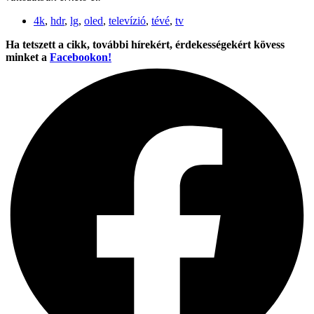
4k
,
hdr
,
lg
,
oled
,
televízió
,
tévé
,
tv
Ha tetszett a cikk, további hírekért, érdekességekért kövess
minket a
Facebookon!