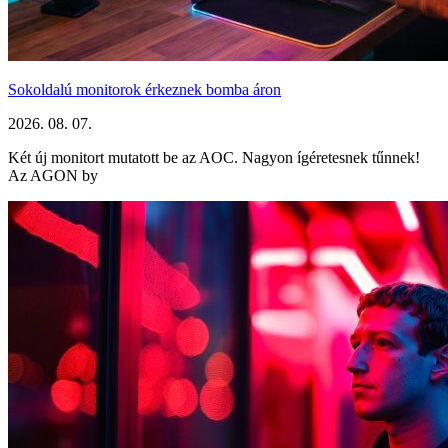
Sokoldalú monitorok érkeznek bomba áron
2026. 08. 07.
Két új monitort mutatott be az AOC. Nagyon ígéretesnek tűnnek!
Az AGON by