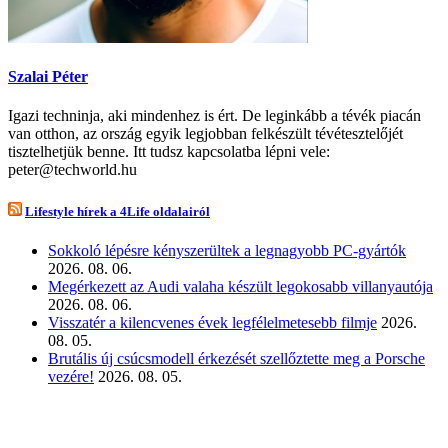
Szalai Péter
Igazi techninja, aki mindenhez is ért. De leginkább a tévék piacán
van otthon, az ország egyik legjobban felkészült tévétesztelőjét
tisztelhetjük benne. Itt tudsz kapcsolatba lépni vele:
peter@techworld.hu
Lifestyle hírek a 4Life oldalairól
Sokkoló lépésre kényszerültek a legnagyobb PC-gyártók
2026. 08. 06.
Megérkezett az Audi valaha készült legokosabb villanyautója
2026. 08. 06.
Visszatér a kilencvenes évek legfélelmetesebb filmje
2026.
08. 05.
Brutális új csúcsmodell érkezését szellőztette meg a Porsche
vezére!
2026. 08. 05.