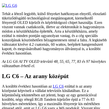
Tehát a létező legjobb, külső fényeket hatékonyan elnyelő, eloszlató
tükröződésgátló technológiával megtámogatott, kiemelkedő
fényerejű OLED kijelzőt és képfeldolgozó chipet használja. Ezen
viszont vannak csatlakozók, illetve az elektronikát is hagyományos
módon a készülékházba építették. Arra a készülékházra, amely
ezúttal is minden pontján ugyanolyan vastag, és a cég speciális
konzoljának köszönhetően hézagmentesen simul a falra. A legkisebb
változatot kivéve 4.2 csatornás, 60 wattos, beépített hangrendszert
kapott, és megvásárolható hagyományos állvánnyal is, a korábbi
évekhez hasonlóan.
Az LG G6 AI TV OLED televízió 48, 55, 65, 77, 83 és 97 hüvelykes
változatban érhető el.
LG C6 – Az arany középút
A korábbi évekhez hasonlóan az
LG C6
ezúttal is az arany
középutat képviseli a vállalat televíziós kínálatában. Ez a
képminőség tekintetében azt jelenti, hogy az egy generációval
korábbi, négy rétegű RGB Tandem kijelzőre épül a 77 és 83
hüvelykes méretekben, így a maximális fényereje kis mértékben
elmarad attól, amit az LG G6 vagy a W6 produkál. Viszont tény,