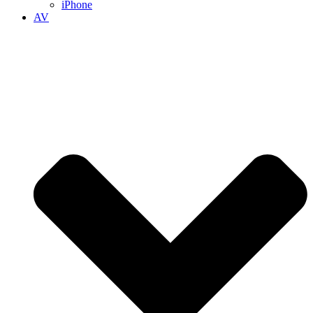
iPhone
AV