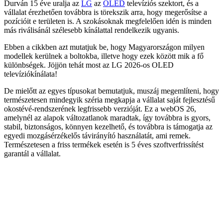
Durván 15 éve uralja az
LG
az
OLED
televíziós szektort, és a
vállalat érezhetően továbbra is törekszik arra, hogy megerősítse a
pozícióit e területen is. A szokásoknak megfelelően idén is minden
más riválisánál szélesebb kínálattal rendelkezik ugyanis.
Ebben a cikkben azt mutatjuk be, hogy Magyarországon milyen
modellek kerülnek a boltokba, illetve hogy ezek között mik a fő
különbségek. Jöjjön tehát most az LG 2026-os OLED
televíziókínálata!
De mielőtt az egyes típusokat bemutatjuk, muszáj megemlíteni, hogy
természetesen mindegyik széria megkapja a vállalat saját fejlesztésű
okostévé-rendszerének legfrissebb verzióját. Ez a webOS 26,
amelynél az alapok változatlanok maradtak, így továbbra is gyors,
stabil, biztonságos, könnyen kezelhető, és továbbra is támogatja az
egyedi mozgásérzékelős távirányító használatát, ami remek.
Természetesen a friss termékek esetén is 5 éves szoftverfrissítést
garantál a vállalat.