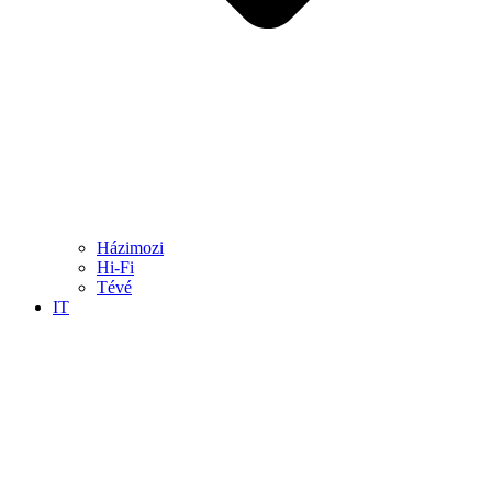
Házimozi
Hi-Fi
Tévé
IT