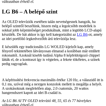
változatban érhető el.
LG B6 – A belépő szint
Az OLED televíziók esetében talán nevetségesnek hangzik, ha
belépő szintről beszélünk, hiszen még a legolcsóbb modellek is
sokkal jobb képminőséget produkálnak, mint a legtöbb LCD-alapú
készülék. De hát akkor is így kell kategorizálni az
LG B6
-ot, amely
az idei portfólió legkedvezőbb árú televíziója lesz.
E készülék egy tradicionális LG WOLED kijelzőt kap, amely
fényerő tekintetében látványosan elmarad a korábban már említett
rokonaitól. Azoknál kisebb tudású Alpha 8 képfeldolgozó chippel
látták el, de a kontraszt így is végtelen, a fekete tökéletes, a színek
pedig ragyogóak.
A képfrissítési frekvencia maximális értéke 120 Hz, a válaszidő itt is
0,1 ms, szóval még a nextgen konzolok mellett is megállja a helyét.
A szokásoknak megfelelően alap, 2.0 csatornás, 20 wattos
hangrendszert kapott az idei B-család is.
Az LG B6 AI TV OLED televízió 48, 55, 65 és 77 hüvelykes
változatban érhető el.