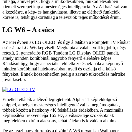
futtatja, amivel jelzi, hogy a működésükben, működtetésükben
kiemelt szerepet kap a mesterséges intelligencia. Az AI hatással van
a kezelésre, a kép- és hangjavításra, illetve az elérhető funkciók
körére is, tehát gyakorlatilag a televíziók teljes működését érinti.
LG W6 – A csúcs
Az idei évben az LG OLED- és úgy általában a komplett TV-kínálat
csúcsát az LG W6 képviseli. Megkapta a valaha volt legjobb, négy
rétegű, 2. generációs RGB Tandem LG Display OLED panelt,
amely minden korábbinál nagyobb fényerő elérésére képes.
Ráadásul úgy, hogy a speciális felületkezelésnek hála a képernyő
minden korábbinál hatékonyabban nyeli és oszlatja el a külső
fényeket. Ennek köszönhetően pedig a zavaró tükröződés mértéke
jóval kisebb.
Emellett ellátták a létező legfejlettebb Alpha 11 képfeldolgozó
chippel, amelyet mesterséges intelligenciával is megtámogattak,
többek között a hatékony 4K felskálázás érdekében. A maximális
képfrissítési frekvenciája 165 Hz, a válaszideje szokásoknak
megfelelően extrém alacsony, tehát játékra is kiválóan alkalmas.
De az igazi nagy durranás a dizájn! A W6 ugyanis a Wallpaper