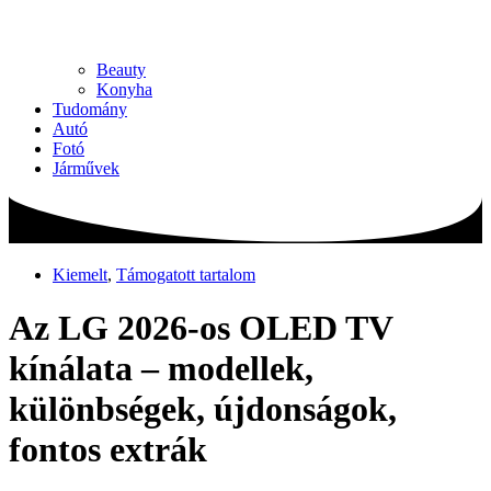
Beauty
Konyha
Tudomány
Autó
Fotó
Járművek
Kiemelt
,
Támogatott tartalom
Az LG 2026-os OLED TV
kínálata – modellek,
különbségek, újdonságok,
fontos extrák