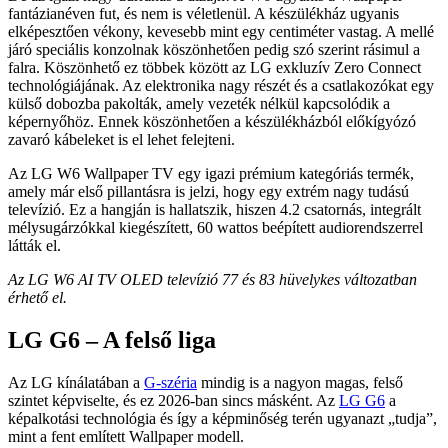
fantázianéven fut, és nem is véletlenül. A készülékház ugyanis
elképesztően vékony, kevesebb mint egy centiméter vastag. A mellé
járó speciális konzolnak köszönhetően pedig szó szerint rásimul a
falra. Köszönhető ez többek között az LG exkluzív Zero Connect
technológiájának. Az elektronika nagy részét és a csatlakozókat egy
külső dobozba pakolták, amely vezeték nélkül kapcsolódik a
képernyőhöz. Ennek köszönhetően a készülékházból előkígyózó
zavaró kábeleket is el lehet felejteni.
Az LG W6 Wallpaper TV egy igazi prémium kategóriás termék,
amely már első pillantásra is jelzi, hogy egy extrém nagy tudású
televízió. Ez a hangján is hallatszik, hiszen 4.2 csatornás, integrált
mélysugárzókkal kiegészített, 60 wattos beépített audiorendszerrel
látták el.
Az LG W6 AI TV OLED televízió 77 és 83 hüvelykes változatban
érhető el.
LG G6 – A felső liga
Az LG kínálatában a
G-széria
mindig is a nagyon magas, felső
szintet képviselte, és ez 2026-ban sincs másként. Az
LG G6
a
képalkotási technológia és így a képminőség terén ugyanazt „tudja”,
mint a fent említett Wallpaper modell.