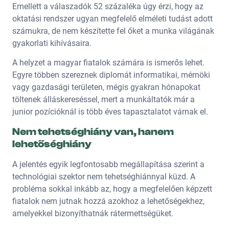
Emellett a válaszadók 52 százaléka úgy érzi, hogy az
oktatási rendszer ugyan megfelelő elméleti tudást adott
számukra, de nem készítette fel őket a munka világának
gyakorlati kihívásaira.
A helyzet a magyar fiatalok számára is ismerős lehet.
Egyre többen szereznek diplomát informatikai, mérnöki
vagy gazdasági területen, mégis gyakran hónapokat
töltenek álláskereséssel, mert a munkáltatók már a
junior pozícióknál is több éves tapasztalatot várnak el.
Nem tehetséghiány van, hanem
lehetőséghiány
A jelentés egyik legfontosabb megállapítása szerint a
technológiai szektor nem tehetséghiánnyal küzd. A
probléma sokkal inkább az, hogy a megfelelően képzett
fiatalok nem jutnak hozzá azokhoz a lehetőségekhez,
amelyekkel bizonyíthatnák rátermettségüket.