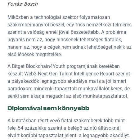
Forrás: Bosch
Miközben a technológiai szektor folyamatosan
szakemberhiányról beszél, egy friss nemzetközi felmérés
szerint a valóság ennél jóval összetettebb. A probléma
ugyanis nem az, hogy nincsenek tehetséges fiatalok,
hanem az, hogy a cégek nem adnak lehetőséget nekik az
első lépések megtételére.
A Bitget Blockchain4Youth programjának keretében
készült Web3 Next-Gen Talent Intelligence Report szerint
a pályakezdők legnagyobb akadálya ma is a jól ismert
paradoxon: mindenki tapasztalt munkavállalót keres, de
senki sem akarja megadni az első munkatapasztalatot.
Diplomával sem könnyebb
A kutatásban részt vevő fiatal szakemberek több mint
fele, 54 százaléka szerint a belépő szintű állásoknál
elvárt korábbi tapasztalat jelenti a legnagyobb akadályt.