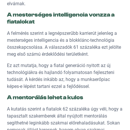
elvárnak.
A mesterséges intelligencia vonzza a
fiatalokat
A felmérés szerint a legnépszerűbb karrierút jelenleg a
mesterséges intelligencia és a blokklánc-technológia
összekapcsolása. A válaszadók 61 százaléka ezt jelölte
meg első számú érdeklődési területként.
Ez azt mutatja, hogy a fiatal generáció nyitott az új
technológiákra és hajlandó folyamatosan fejleszteni
tudását. A kérdés inkább az, hogy a munkaerőpiac
képes-e lépést tartani ezzel a fejlődéssel.
A mentorálás lehet a kulcs
A kutatás szerint a fiatalok 62 százaléka úgy véli, hogy a
tapasztalt szakemberek által nyújtott mentorálás
segíthetné leginkább szakmai előrehaladásukat. Sokan
nemcsak állást keresnek, hanem olyan szakmai