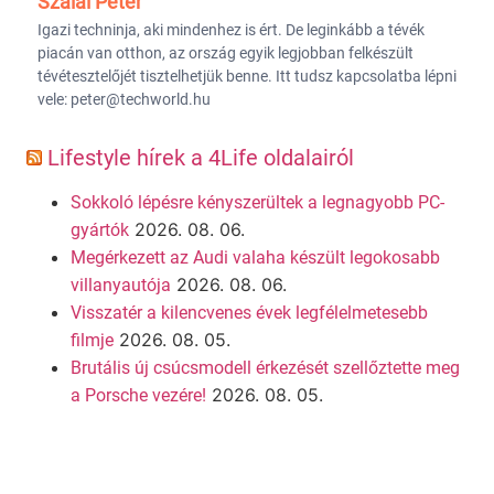
Szalai Péter
Igazi techninja, aki mindenhez is ért. De leginkább a tévék
piacán van otthon, az ország egyik legjobban felkészült
tévétesztelőjét tisztelhetjük benne. Itt tudsz kapcsolatba lépni
vele: peter@techworld.hu
Lifestyle hírek a 4Life oldalairól
Sokkoló lépésre kényszerültek a legnagyobb PC-
2026. 08. 06.
gyártók
Megérkezett az Audi valaha készült legokosabb
2026. 08. 06.
villanyautója
Visszatér a kilencvenes évek legfélelmetesebb
2026. 08. 05.
filmje
Brutális új csúcsmodell érkezését szellőztette meg
2026. 08. 05.
a Porsche vezére!