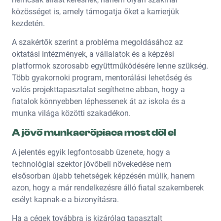
közösséget is, amely támogatja őket a karrierjük
kezdetén.
A szakértők szerint a probléma megoldásához az
oktatási intézmények, a vállalatok és a képzési
platformok szorosabb együttműködésére lenne szükség.
Több gyakornoki program, mentorálási lehetőség és
valós projekttapasztalat segíthetne abban, hogy a
fiatalok könnyebben léphessenek át az iskola és a
munka világa közötti szakadékon.
A jövő munkaerőpiaca most dől el
A jelentés egyik legfontosabb üzenete, hogy a
technológiai szektor jövőbeli növekedése nem
elsősorban újabb tehetségek képzésén múlik, hanem
azon, hogy a már rendelkezésre álló fiatal szakemberek
esélyt kapnak-e a bizonyításra.
Ha a cégek továbbra is kizárólag tapasztalt