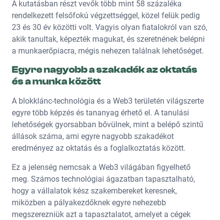
A kutatásban részt vevők több mint 58 százaléka
rendelkezett felsőfokú végzettséggel, közel felük pedig
23 és 30 év közötti volt. Vagyis olyan fiatalokról van szó,
akik tanultak, képezték magukat, és szeretnének belépni
a munkaerőpiacra, mégis nehezen találnak lehetőséget.
Egyre nagyobb a szakadék az oktatás
és a munka között
A blokklánc-technológia és a Web3 területén világszerte
egyre több képzés és tananyag érhető el. A tanulási
lehetőségek gyorsabban bővülnek, mint a belépő szintű
állások száma, ami egyre nagyobb szakadékot
eredményez az oktatás és a foglalkoztatás között.
Ez a jelenség nemcsak a Web3 világában figyelhető
meg. Számos technológiai ágazatban tapasztalható,
hogy a vállalatok kész szakembereket keresnek,
miközben a pályakezdőknek egyre nehezebb
megszerezniük azt a tapasztalatot, amelyet a cégek