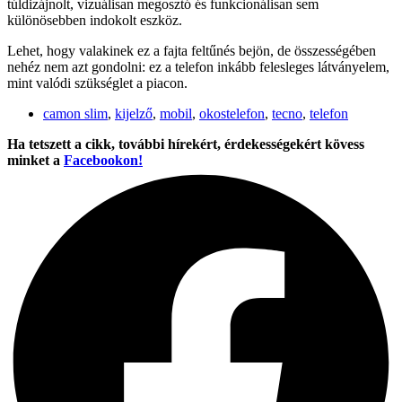
túldizájnolt, vizuálisan megosztó és funkcionálisan sem
különösebben indokolt eszköz.
Lehet, hogy valakinek ez a fajta feltűnés bejön, de összességében
nehéz nem azt gondolni: ez a telefon inkább felesleges látványelem,
mint valódi szükséglet a piacon.
camon slim
,
kijelző
,
mobil
,
okostelefon
,
tecno
,
telefon
Ha tetszett a cikk, további hírekért, érdekességekért kövess
minket a
Facebookon!