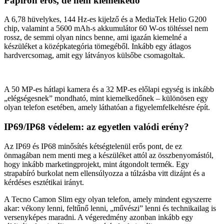
Papíron erős, de nem kiemelkedő
A 6,78 hüvelykes, 144 Hz-es kijelző és a MediaTek Helio G200
chip, valamint a 5600 mAh-s akkumulátor 60 W-os töltéssel nem
rossz, de semmi olyan nincs benne, ami igazán kiemelné a
készüléket a középkategória tömegéből. Inkább egy átlagos
hardvercsomag, amit egy látványos külsőbe csomagoltak.
A 50 MP-es hátlapi kamera és a 32 MP-es előlapi egység is inkább
„elégségesnek” mondható, mint kiemelkedőnek – különösen egy
olyan telefon esetében, amely láthatóan a figyelemfelkeltésre épít.
IP69/IP68 védelem: az egyetlen valódi erény?
Az IP69 és IP68 minősítés kétségtelenül erős pont, de ez
önmagában nem menti meg a készüléket attól az összbenyomástól,
hogy inkább marketingprojekt, mint átgondolt termék. Egy
strapabíró burkolat nem ellensúlyozza a túlzásba vitt dizájnt és a
kérdéses esztétikai irányt.
A Tecno Camon Slim egy olyan telefon, amely mindent egyszerre
akar: vékony lenni, feltűnő lenni, „művészi” lenni és technikailag is
versenyképes maradni. A végeredmény azonban inkább egy