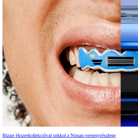
Bizarr ékszerkollekcióval sokkol a Nissan versenyrészlege