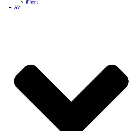
iPhone
AV