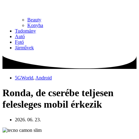
Beauty
Konyha
Tudomány
Autó
Fotó
Járművek
5GWorld
,
Android
Ronda, de cserébe teljesen
felesleges mobil érkezik
2026. 06. 23.