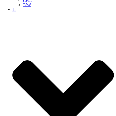
Hi-Fi
Tévé
IT