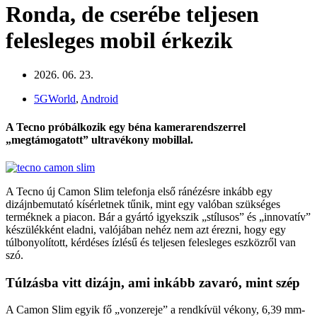
Ronda, de cserébe teljesen
felesleges mobil érkezik
2026. 06. 23.
5GWorld
,
Android
A Tecno próbálkozik egy béna kamerarendszerrel
„megtámogatott” ultravékony mobillal.
A Tecno új Camon Slim telefonja első ránézésre inkább egy
dizájnbemutató kísérletnek tűnik, mint egy valóban szükséges
terméknek a piacon. Bár a gyártó igyekszik „stílusos” és „innovatív”
készülékként eladni, valójában nehéz nem azt érezni, hogy egy
túlbonyolított, kérdéses ízlésű és teljesen felesleges eszközről van
szó.
Túlzásba vitt dizájn, ami inkább zavaró, mint szép
A Camon Slim egyik fő „vonzereje” a rendkívül vékony, 6,39 mm-