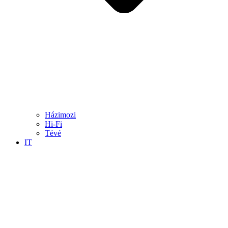
Házimozi
Hi-Fi
Tévé
IT