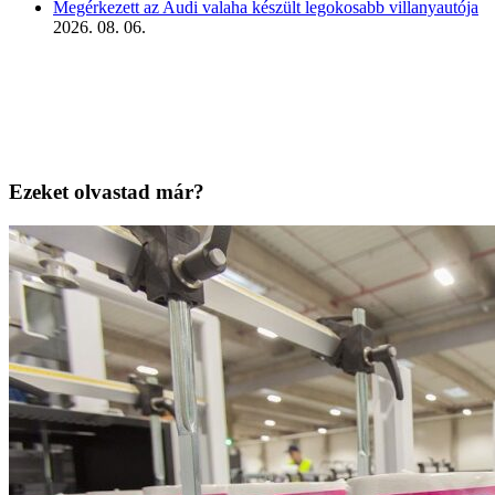
Megérkezett az Audi valaha készült legokosabb villanyautója
2026. 08. 06.
Ezeket olvastad már?