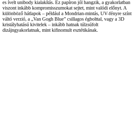
es ívelt unibody kialakítás. Ez papíron jól hangzik, a gyakorlatban
viszont inkább kompromisszumokat sejtet, mint valódi előnyt. A
különböző hátlapok – például a Mondrian-mintás, UV-fényre színt
váltó verzió, a „Van Gogh Blue” csillagos égbolttal, vagy a 3D
kristályhatású kivitelek – inkább hatnak túlzsúfolt
dizájngyakorlatnak, mint kifinomult esztétikának.