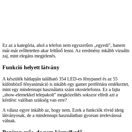
Ez az a kategória, ahol a telefon nem egyszerűen „egyedi”, hanem
már-már erőltetetten akar feltűnő lenni. Az eredmény inkább vizuális
zaj, mint elegáns megjelenés.
Funkció helyett látvány
A készülék hátlapján található 354 LED-es fénypanel és az 55
különböző fényanimáció is inkább egy gamer perifériára emlékeztet,
mint egy mindennapi használatra szánt okostelefonra. Ez a fajta
„show-elemekkel telepakolt” megközelítés sokszor elfedi azt a
kérdést: valóban szükség van erre?
A válasz egyre inkább az, hogy nem. Ezek a funkciók rövid ideig
látványosak, de a mindennapi használatban gyorsan irrelevánssá
válnak.