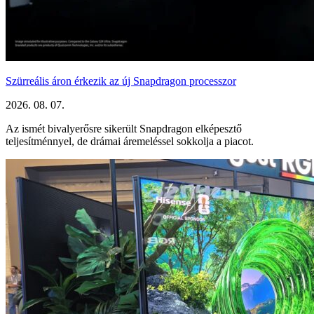
Szürreális áron érkezik az új Snapdragon processzor
2026. 08. 07.
Az ismét bivalyerősre sikerült Snapdragon elképesztő
teljesítménnyel, de drámai áremeléssel sokkolja a piacot.