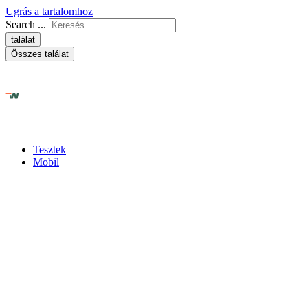
Ugrás a tartalomhoz
Search ...
találat
Összes találat
Tesztek
Mobil